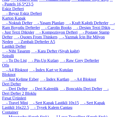
- Pastels 16,5*23,5
Eskiz Defteri
- Beyaz Eskiz Defteri
Karton Kapak
- Noktalı Defter
- Yaşam Planları
- Kraft Kağıtlı Defterler
-
Ram Boyutlu Defterler
- Carolin Books
- Design Terzi Dikiş
- Just Terzi Dikişler
- Kompozisyon Defteri
- Postage Stamp
Defter
- Quotes From Thinkers
- Yazmak İçin Bir Milyon
Neden
- Zımbalı Defterler A5
Lastikli Defter
- Nihi Tasarım
- Kara Defter (Siyah kağıt)
Spiralli
- To Do List
- Pin-Up Kızları
- Raw Grey Defterler
Ofis
- A4 Bloknot
- İndex Kart ve Kutuları
Bloknot
- Just Kelime Ezber
- İndex Kartları
- A4 Bloknot
Deri Defter
- Deri Defter
- Deri Kalemlik
- Boncuklu Deri Defter
-
Deri Defter 2 Bloklu
Fırsat Ürünleri
- Travel Mini
- Sert Kapak Lastikli 10x15
- Sert Kapak
Lastikli 16x22.5
- Tyvek Kalem Çantası
Container
- Moustache (Sınırlı Stok)
- I Love Travelling (Sınırlı Stok)
-