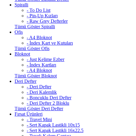
Spiralli
- To Do List
- Pin-Up Kızları
- Raw Grey Defterler
Tümü Göster Spiralli
Ofis
- A4 Bloknot
- İndex Kart ve Kutuları
Tümü Göster Ofis
Bloknot
- Just Kelime Ezber
- İndex Kartları
- A4 Bloknot
Tümü Göster Bloknot
Deri Defter
- Deri Defter
- Deri Kalemlik
- Boncuklu Deri Defter
- Deri Defter 2 Bloklu
Tümü Göster Deri Defter
Fırsat Ürünleri
- Travel Mini
- Sert Kapak Lastikli 10x15
- Sert Kapak Lastikli 16x22.5
- Tyvek Kalem Çantası