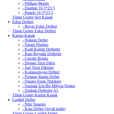
- William Morris
- Daphne 16,5*23,5
- Pastels 16,5*23,5
Tümü Göster Sert Kapak
Eskiz Defteri
- Beyaz Eskiz Defteri
Tümü Göster Eskiz Defteri
Karton Kapak
- Noktalı Defter
- Yaşam Planları
- Kraft Kağıtlı Defterler
- Ram Boyutlu Defterler
- Carolin Books
- Design Terzi Dikiş
- Just Terzi Dikişler
- Kompozisyon Defteri
- Postage Stamp Defter
- Quotes From Thinkers
- Yazmak İçin Bir Milyon Neden
- Zımbalı Defterler A5
Tümü Göster Karton Kapak
Lastikli Defter
- Nihi Tasarım
- Kara Defter (Siyah kağıt)
Tümü Göster Lastikli Defter