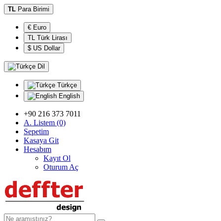
TL
Para Birimi
€ Euro
TL Türk Lirası
$ US Dollar
Dil
Türkçe
English
+90 216 373 7011
A. Listem (0)
Sepetim
Kasaya Git
Hesabım
Kayıt Ol
Oturum Aç