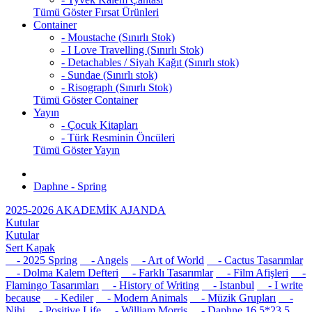
Tümü Göster Fırsat Ürünleri
Container
- Moustache (Sınırlı Stok)
- I Love Travelling (Sınırlı Stok)
- Detachables / Siyah Kağıt (Sınırlı stok)
- Sundae (Sınırlı stok)
- Risograph (Sınırlı Stok)
Tümü Göster Container
Yayın
- Çocuk Kitapları
- Türk Resminin Öncüleri
Tümü Göster Yayın
Daphne - Spring
2025-2026 AKADEMİK AJANDA
Kutular
Kutular
Sert Kapak
- 2025 Spring
- Angels
- Art of World
- Cactus Tasarımlar
- Dolma Kalem Defteri
- Farklı Tasarımlar
- Film Afişleri
-
Flamingo Tasarımları
- History of Writing
- Istanbul
- I write
because
- Kediler
- Modern Animals
- Müzik Grupları
-
Nihi
- Positive Life
- William Morris
- Daphne 16,5*23,5