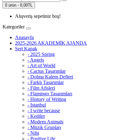
0 ürün - 0,00TL
Alışveriş sepetiniz boş!
Kategoriler
Anasayfa
2025-2026 AKADEMİK AJANDA
Sert Kapak
- 2025 Spring
- Angels
- Art of World
- Cactus Tasarımlar
- Dolma Kalem Defteri
- Farklı Tasarımlar
- Film Afişleri
- Flamingo Tasarımları
- History of Writing
- Istanbul
- I write because
- Kediler
- Modern Animals
- Müzik Grupları
- Nihi
- Positive Life