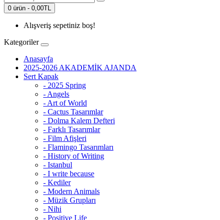
0 ürün - 0,00TL
Alışveriş sepetiniz boş!
Kategoriler
Anasayfa
2025-2026 AKADEMİK AJANDA
Sert Kapak
- 2025 Spring
- Angels
- Art of World
- Cactus Tasarımlar
- Dolma Kalem Defteri
- Farklı Tasarımlar
- Film Afişleri
- Flamingo Tasarımları
- History of Writing
- Istanbul
- I write because
- Kediler
- Modern Animals
- Müzik Grupları
- Nihi
- Positive Life