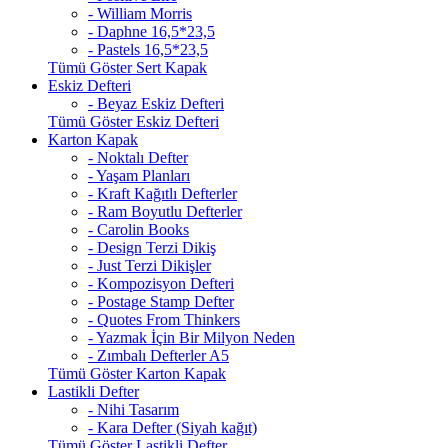
- William Morris
- Daphne 16,5*23,5
- Pastels 16,5*23,5
Tümü Göster Sert Kapak
Eskiz Defteri
- Beyaz Eskiz Defteri
Tümü Göster Eskiz Defteri
Karton Kapak
- Noktalı Defter
- Yaşam Planları
- Kraft Kağıtlı Defterler
- Ram Boyutlu Defterler
- Carolin Books
- Design Terzi Dikiş
- Just Terzi Dikişler
- Kompozisyon Defteri
- Postage Stamp Defter
- Quotes From Thinkers
- Yazmak İçin Bir Milyon Neden
- Zımbalı Defterler A5
Tümü Göster Karton Kapak
Lastikli Defter
- Nihi Tasarım
- Kara Defter (Siyah kağıt)
Tümü Göster Lastikli Defter