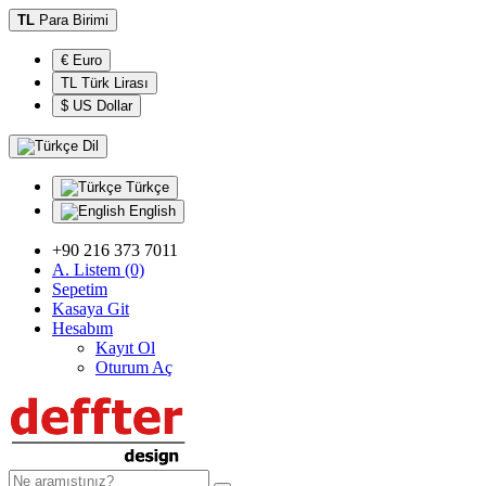
TL
Para Birimi
€ Euro
TL Türk Lirası
$ US Dollar
Dil
Türkçe
English
+90 216 373 7011
A. Listem (0)
Sepetim
Kasaya Git
Hesabım
Kayıt Ol
Oturum Aç