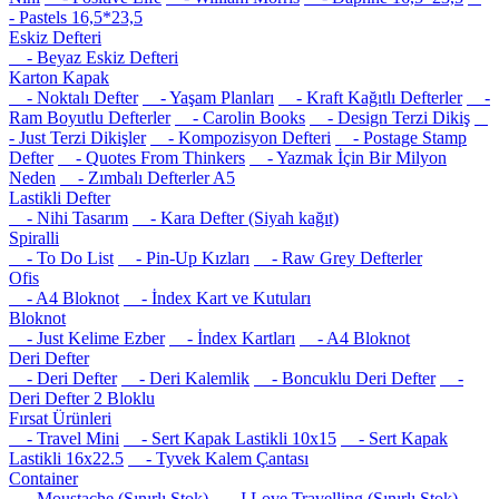
- Pastels 16,5*23,5
Eskiz Defteri
- Beyaz Eskiz Defteri
Karton Kapak
- Noktalı Defter
- Yaşam Planları
- Kraft Kağıtlı Defterler
-
Ram Boyutlu Defterler
- Carolin Books
- Design Terzi Dikiş
- Just Terzi Dikişler
- Kompozisyon Defteri
- Postage Stamp
Defter
- Quotes From Thinkers
- Yazmak İçin Bir Milyon
Neden
- Zımbalı Defterler A5
Lastikli Defter
- Nihi Tasarım
- Kara Defter (Siyah kağıt)
Spiralli
- To Do List
- Pin-Up Kızları
- Raw Grey Defterler
Ofis
- A4 Bloknot
- İndex Kart ve Kutuları
Bloknot
- Just Kelime Ezber
- İndex Kartları
- A4 Bloknot
Deri Defter
- Deri Defter
- Deri Kalemlik
- Boncuklu Deri Defter
-
Deri Defter 2 Bloklu
Fırsat Ürünleri
- Travel Mini
- Sert Kapak Lastikli 10x15
- Sert Kapak
Lastikli 16x22.5
- Tyvek Kalem Çantası
Container
- Moustache (Sınırlı Stok)
- I Love Travelling (Sınırlı Stok)
-