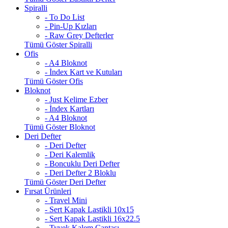
Spiralli
- To Do List
- Pin-Up Kızları
- Raw Grey Defterler
Tümü Göster Spiralli
Ofis
- A4 Bloknot
- İndex Kart ve Kutuları
Tümü Göster Ofis
Bloknot
- Just Kelime Ezber
- İndex Kartları
- A4 Bloknot
Tümü Göster Bloknot
Deri Defter
- Deri Defter
- Deri Kalemlik
- Boncuklu Deri Defter
- Deri Defter 2 Bloklu
Tümü Göster Deri Defter
Fırsat Ürünleri
- Travel Mini
- Sert Kapak Lastikli 10x15
- Sert Kapak Lastikli 16x22.5
- Tyvek Kalem Çantası