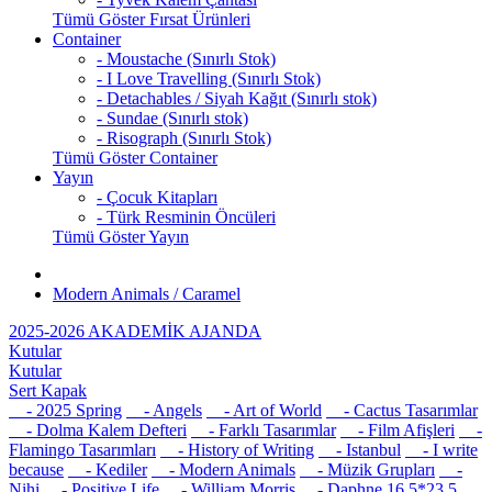
Tümü Göster Fırsat Ürünleri
Container
- Moustache (Sınırlı Stok)
- I Love Travelling (Sınırlı Stok)
- Detachables / Siyah Kağıt (Sınırlı stok)
- Sundae (Sınırlı stok)
- Risograph (Sınırlı Stok)
Tümü Göster Container
Yayın
- Çocuk Kitapları
- Türk Resminin Öncüleri
Tümü Göster Yayın
Modern Animals / Caramel
2025-2026 AKADEMİK AJANDA
Kutular
Kutular
Sert Kapak
- 2025 Spring
- Angels
- Art of World
- Cactus Tasarımlar
- Dolma Kalem Defteri
- Farklı Tasarımlar
- Film Afişleri
-
Flamingo Tasarımları
- History of Writing
- Istanbul
- I write
because
- Kediler
- Modern Animals
- Müzik Grupları
-
Nihi
- Positive Life
- William Morris
- Daphne 16,5*23,5