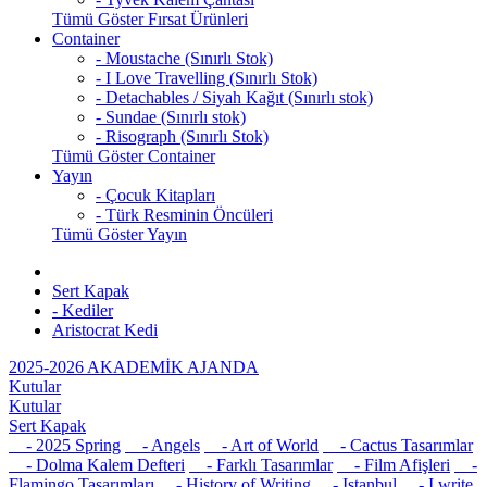
Tümü Göster Fırsat Ürünleri
Container
- Moustache (Sınırlı Stok)
- I Love Travelling (Sınırlı Stok)
- Detachables / Siyah Kağıt (Sınırlı stok)
- Sundae (Sınırlı stok)
- Risograph (Sınırlı Stok)
Tümü Göster Container
Yayın
- Çocuk Kitapları
- Türk Resminin Öncüleri
Tümü Göster Yayın
Sert Kapak
- Kediler
Aristocrat Kedi
2025-2026 AKADEMİK AJANDA
Kutular
Kutular
Sert Kapak
- 2025 Spring
- Angels
- Art of World
- Cactus Tasarımlar
- Dolma Kalem Defteri
- Farklı Tasarımlar
- Film Afişleri
-
Flamingo Tasarımları
- History of Writing
- Istanbul
- I write