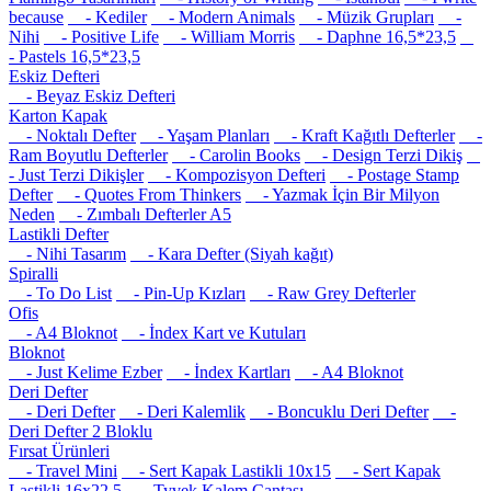
because
- Kediler
- Modern Animals
- Müzik Grupları
-
Nihi
- Positive Life
- William Morris
- Daphne 16,5*23,5
- Pastels 16,5*23,5
Eskiz Defteri
- Beyaz Eskiz Defteri
Karton Kapak
- Noktalı Defter
- Yaşam Planları
- Kraft Kağıtlı Defterler
-
Ram Boyutlu Defterler
- Carolin Books
- Design Terzi Dikiş
- Just Terzi Dikişler
- Kompozisyon Defteri
- Postage Stamp
Defter
- Quotes From Thinkers
- Yazmak İçin Bir Milyon
Neden
- Zımbalı Defterler A5
Lastikli Defter
- Nihi Tasarım
- Kara Defter (Siyah kağıt)
Spiralli
- To Do List
- Pin-Up Kızları
- Raw Grey Defterler
Ofis
- A4 Bloknot
- İndex Kart ve Kutuları
Bloknot
- Just Kelime Ezber
- İndex Kartları
- A4 Bloknot
Deri Defter
- Deri Defter
- Deri Kalemlik
- Boncuklu Deri Defter
-
Deri Defter 2 Bloklu
Fırsat Ürünleri
- Travel Mini
- Sert Kapak Lastikli 10x15
- Sert Kapak
Lastikli 16x22.5
- Tyvek Kalem Çantası