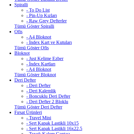
Spiralli
- To Do List
- Pin-Up Kızları
- Raw Grey Defterler
Tümü Göster Spiralli
Ofis
- A4 Bloknot
- İndex Kart ve Kutuları
Tümü Göster Ofis
Bloknot
- Just Kelime Ezber
- İndex Kartları
- A4 Bloknot
Tümü Göster Bloknot
Deri Defter
- Deri Defter
- Deri Kalemlik
- Boncuklu Deri Defter
- Deri Defter 2 Bloklu
Tümü Göster Deri Defter
Fırsat Ürünleri
- Travel Mini
- Sert Kapak Lastikli 10x15
- Sert Kapak Lastikli 16x22.5
- Tyvek Kalem Çantası