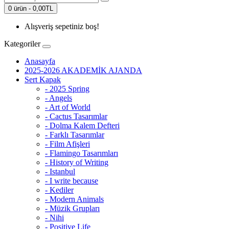
0 ürün - 0,00TL
Alışveriş sepetiniz boş!
Kategoriler
Anasayfa
2025-2026 AKADEMİK AJANDA
Sert Kapak
- 2025 Spring
- Angels
- Art of World
- Cactus Tasarımlar
- Dolma Kalem Defteri
- Farklı Tasarımlar
- Film Afişleri
- Flamingo Tasarımları
- History of Writing
- Istanbul
- I write because
- Kediler
- Modern Animals
- Müzik Grupları
- Nihi
- Positive Life