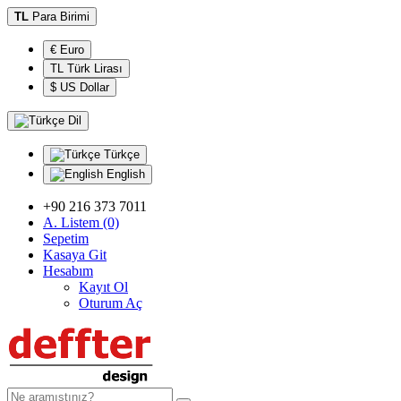
TL
Para Birimi
€ Euro
TL Türk Lirası
$ US Dollar
Dil
Türkçe
English
+90 216 373 7011
A. Listem (0)
Sepetim
Kasaya Git
Hesabım
Kayıt Ol
Oturum Aç