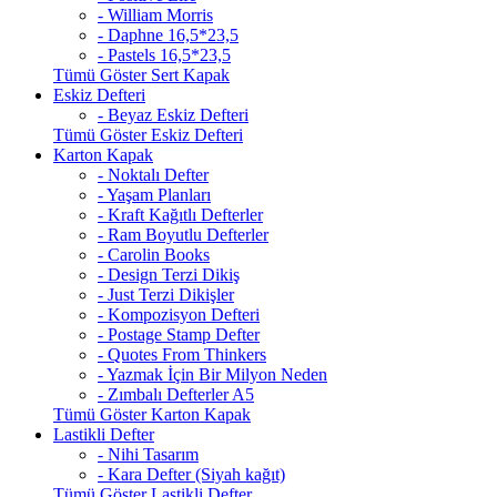
- William Morris
- Daphne 16,5*23,5
- Pastels 16,5*23,5
Tümü Göster Sert Kapak
Eskiz Defteri
- Beyaz Eskiz Defteri
Tümü Göster Eskiz Defteri
Karton Kapak
- Noktalı Defter
- Yaşam Planları
- Kraft Kağıtlı Defterler
- Ram Boyutlu Defterler
- Carolin Books
- Design Terzi Dikiş
- Just Terzi Dikişler
- Kompozisyon Defteri
- Postage Stamp Defter
- Quotes From Thinkers
- Yazmak İçin Bir Milyon Neden
- Zımbalı Defterler A5
Tümü Göster Karton Kapak
Lastikli Defter
- Nihi Tasarım
- Kara Defter (Siyah kağıt)
Tümü Göster Lastikli Defter