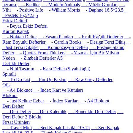
because
- Kediler
- Modern Animals
- Müzik Grupları
-
Nihi
- Positive Life
- William Morris
- Daphne 16,5*23,5
- Pastels 16,5*23,5
Eskiz Defteri
- Beyaz Eskiz Defteri
Karton Kapak
- Noktalı Defter
- Yaşam Planları
- Kraft Kağıtlı Defterler
-
Ram Boyutlu Defterler
- Carolin Books
- Design Terzi Dikiş
- Just Terzi Dikişler
- Kompozisyon Defteri
- Postage Stamp
Defter
- Quotes From Thinkers
- Yazmak İçin Bir Milyon
Neden
- Zımbalı Defterler A5
Lastikli Defter
- Nihi Tasarım
- Kara Defter (Siyah kağıt)
Spiralli
- To Do List
- Pin-Up Kızları
- Raw Grey Defterler
Ofis
- A4 Bloknot
- İndex Kart ve Kutuları
Bloknot
- Just Kelime Ezber
- İndex Kartları
- A4 Bloknot
Deri Defter
- Deri Defter
- Deri Kalemlik
- Boncuklu Deri Defter
-
Deri Defter 2 Bloklu
Fırsat Ürünleri
- Travel Mini
- Sert Kapak Lastikli 10x15
- Sert Kapak
Lastikli 16x22.5
- Tyvek Kalem Çantası