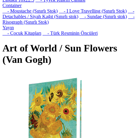
Container
- Moustache (Sınırlı Stok)
- I Love Travelling (Sınırlı Stok)
-
Detachables / Siyah Kağıt (Sınırlı stok)
- Sundae (Sınırlı stok)
-
Risograph (Sınırlı Stok)
Yayın
- Çocuk Kitapları
- Türk Resminin Öncüleri
Art of World / Sun Flowers
(Van Gogh)