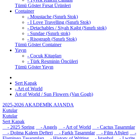
Tümü Göster Fırsat Ürünleri
Container
- Moustache (Sınırlı Stok)
- I Love Travelling (Sınırlı Stok)
- Detachables / Siyah Kağıt (Sınırlı stok)
- Sundae (Sınırlı stok)
- Risograph (Sınırlı Stok)
Tümü Göster Container
Yayın
- Çocuk Kitapları
- Türk Resminin Öncüleri
Tümü Göster Yayın
Sert Kapak
- Art of World
Art of World / Sun Flowers (Van Gogh)
2025-2026 AKADEMİK AJANDA
Kutular
Kutular
Sert Kapak
- 2025 Spring
- Angels
- Art of World
- Cactus Tasarımlar
- Dolma Kalem Defteri
- Farklı Tasarımlar
- Film Afişleri
-
Flamingo Tasarımları
- History of Writing
- Istanbul
- I write