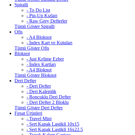
Spiralli
- To Do List
- Pin-Up Kızları
- Raw Grey Defterler
Tümü Göster Spiralli
Ofis
- A4 Bloknot
- İndex Kart ve Kutuları
Tümü Göster Ofis
Bloknot
- Just Kelime Ezber
- İndex Kartları
- A4 Bloknot
Tümü Göster Bloknot
Deri Defter
- Deri Defter
- Deri Kalemlik
- Boncuklu Deri Defter
- Deri Defter 2 Bloklu
Tümü Göster Deri Defter
Fırsat Ürünleri
- Travel Mini
- Sert Kapak Lastikli 10x15
- Sert Kapak Lastikli 16x22.5
- Tyvek Kalem Çantası