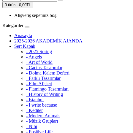
0 ürün - 0,00TL
Alışveriş sepetiniz boş!
Kategoriler
Anasayfa
2025-2026 AKADEMİK AJANDA
Sert Kapak
- 2025 Spring
- Angels
- Art of World
- Cactus Tasarımlar
- Dolma Kalem Defteri
- Farklı Tasarımlar
- Film Afişleri
- Flamingo Tasarımları
- History of Writing
- Istanbul
- I write because
- Kediler
- Modern Animals
- Müzik Grupları
- Nihi
- Positive Life