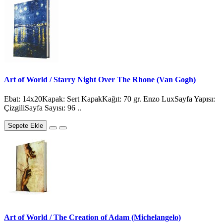
Art of World / Starry Night Over The Rhone (Van Gogh)
Ebat: 14x20Kapak: Sert KapakKağıt: 70 gr. Enzo LuxSayfa Yapısı:
ÇizgiliSayfa Sayısı: 96 ..
Sepete Ekle
Art of World / The Creation of Adam (Michelangelo)