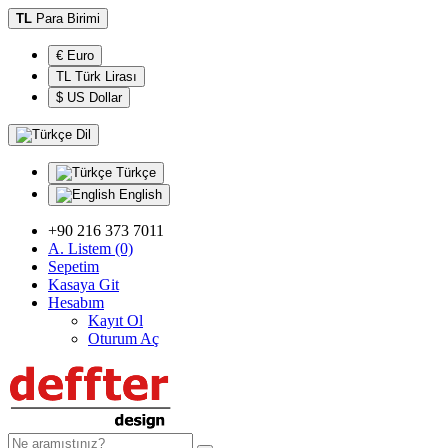
TL
Para Birimi
€ Euro
TL Türk Lirası
$ US Dollar
Dil
Türkçe
English
+90 216 373 7011
A. Listem (0)
Sepetim
Kasaya Git
Hesabım
Kayıt Ol
Oturum Aç