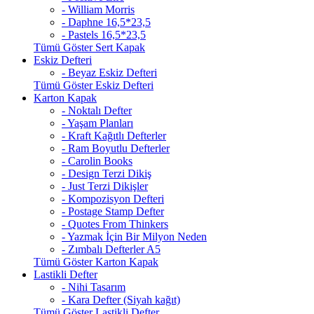
- William Morris
- Daphne 16,5*23,5
- Pastels 16,5*23,5
Tümü Göster Sert Kapak
Eskiz Defteri
- Beyaz Eskiz Defteri
Tümü Göster Eskiz Defteri
Karton Kapak
- Noktalı Defter
- Yaşam Planları
- Kraft Kağıtlı Defterler
- Ram Boyutlu Defterler
- Carolin Books
- Design Terzi Dikiş
- Just Terzi Dikişler
- Kompozisyon Defteri
- Postage Stamp Defter
- Quotes From Thinkers
- Yazmak İçin Bir Milyon Neden
- Zımbalı Defterler A5
Tümü Göster Karton Kapak
Lastikli Defter
- Nihi Tasarım
- Kara Defter (Siyah kağıt)
Tümü Göster Lastikli Defter