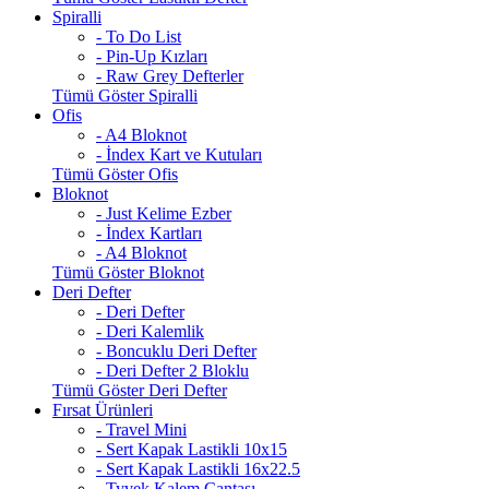
Spiralli
- To Do List
- Pin-Up Kızları
- Raw Grey Defterler
Tümü Göster Spiralli
Ofis
- A4 Bloknot
- İndex Kart ve Kutuları
Tümü Göster Ofis
Bloknot
- Just Kelime Ezber
- İndex Kartları
- A4 Bloknot
Tümü Göster Bloknot
Deri Defter
- Deri Defter
- Deri Kalemlik
- Boncuklu Deri Defter
- Deri Defter 2 Bloklu
Tümü Göster Deri Defter
Fırsat Ürünleri
- Travel Mini
- Sert Kapak Lastikli 10x15
- Sert Kapak Lastikli 16x22.5
- Tyvek Kalem Çantası