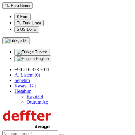
TL
Para Birimi
€ Euro
TL Türk Lirası
$ US Dollar
Dil
Türkçe
English
+90 216 373 7011
A. Listem (0)
Sepetim
Kasaya Git
Hesabım
Kayıt Ol
Oturum Aç