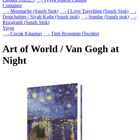
Container
- Moustache (Sınırlı Stok)
- I Love Travelling (Sınırlı Stok)
-
Detachables / Siyah Kağıt (Sınırlı stok)
- Sundae (Sınırlı stok)
-
Risograph (Sınırlı Stok)
Yayın
- Çocuk Kitapları
- Türk Resminin Öncüleri
Art of World / Van Gogh at
Night