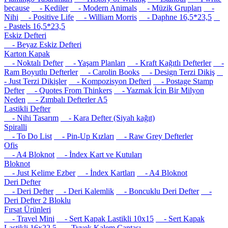
because
- Kediler
- Modern Animals
- Müzik Grupları
-
Nihi
- Positive Life
- William Morris
- Daphne 16,5*23,5
- Pastels 16,5*23,5
Eskiz Defteri
- Beyaz Eskiz Defteri
Karton Kapak
- Noktalı Defter
- Yaşam Planları
- Kraft Kağıtlı Defterler
-
Ram Boyutlu Defterler
- Carolin Books
- Design Terzi Dikiş
- Just Terzi Dikişler
- Kompozisyon Defteri
- Postage Stamp
Defter
- Quotes From Thinkers
- Yazmak İçin Bir Milyon
Neden
- Zımbalı Defterler A5
Lastikli Defter
- Nihi Tasarım
- Kara Defter (Siyah kağıt)
Spiralli
- To Do List
- Pin-Up Kızları
- Raw Grey Defterler
Ofis
- A4 Bloknot
- İndex Kart ve Kutuları
Bloknot
- Just Kelime Ezber
- İndex Kartları
- A4 Bloknot
Deri Defter
- Deri Defter
- Deri Kalemlik
- Boncuklu Deri Defter
-
Deri Defter 2 Bloklu
Fırsat Ürünleri
- Travel Mini
- Sert Kapak Lastikli 10x15
- Sert Kapak
Lastikli 16x22.5
- Tyvek Kalem Çantası