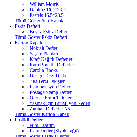
- William Morris
- Daphne 16,5*23,5
- Pastels 16,5*23,5
Tümü Göster Sert Kapak
Eskiz Defteri
- Beyaz Eskiz Defteri
Tümü Göster Eskiz Defteri
Karton Kapak
- Noktalı Defter
- Yaşam Planları
- Kraft Kağıtlı Defterler
- Ram Boyutlu Defterler
- Carolin Books
- Design Terzi Dikiş
- Just Terzi Dikişler
- Kompozisyon Defteri
- Postage Stamp Defter
- Quotes From Thinkers
- Yazmak İçin Bir Milyon Neden
- Zımbalı Defterler A5
Tümü Göster Karton Kapak
Lastikli Defter
- Nihi Tasarım
- Kara Defter (Siyah kağıt)
Tümü Göster Lastikli Defter