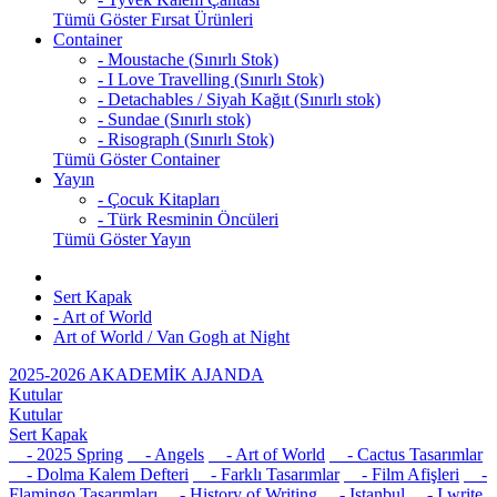
Tümü Göster Fırsat Ürünleri
Container
- Moustache (Sınırlı Stok)
- I Love Travelling (Sınırlı Stok)
- Detachables / Siyah Kağıt (Sınırlı stok)
- Sundae (Sınırlı stok)
- Risograph (Sınırlı Stok)
Tümü Göster Container
Yayın
- Çocuk Kitapları
- Türk Resminin Öncüleri
Tümü Göster Yayın
Sert Kapak
- Art of World
Art of World / Van Gogh at Night
2025-2026 AKADEMİK AJANDA
Kutular
Kutular
Sert Kapak
- 2025 Spring
- Angels
- Art of World
- Cactus Tasarımlar
- Dolma Kalem Defteri
- Farklı Tasarımlar
- Film Afişleri
-
Flamingo Tasarımları
- History of Writing
- Istanbul
- I write