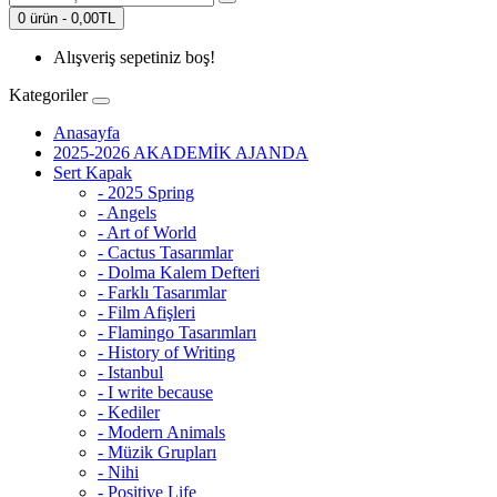
0 ürün - 0,00TL
Alışveriş sepetiniz boş!
Kategoriler
Anasayfa
2025-2026 AKADEMİK AJANDA
Sert Kapak
- 2025 Spring
- Angels
- Art of World
- Cactus Tasarımlar
- Dolma Kalem Defteri
- Farklı Tasarımlar
- Film Afişleri
- Flamingo Tasarımları
- History of Writing
- Istanbul
- I write because
- Kediler
- Modern Animals
- Müzik Grupları
- Nihi
- Positive Life