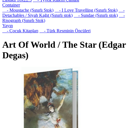
Container
- Moustache (Sınırlı Stok)
- I Love Travelling (Sınırlı Stok)
-
Detachables / Siyah Kağıt (Sınırlı stok)
- Sundae (Sınırlı stok)
-
Risograph (Sınırlı Stok)
Yayın
- Çocuk Kitapları
- Türk Resminin Öncüleri
Art Of World / The Star (Edgar
Degas)