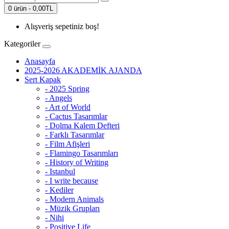
0 ürün - 0,00TL
Alışveriş sepetiniz boş!
Kategoriler
Anasayfa
2025-2026 AKADEMİK AJANDA
Sert Kapak
- 2025 Spring
- Angels
- Art of World
- Cactus Tasarımlar
- Dolma Kalem Defteri
- Farklı Tasarımlar
- Film Afişleri
- Flamingo Tasarımları
- History of Writing
- Istanbul
- I write because
- Kediler
- Modern Animals
- Müzik Grupları
- Nihi
- Positive Life