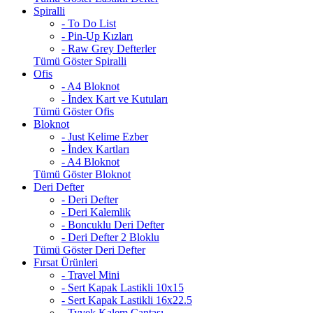
Spiralli
- To Do List
- Pin-Up Kızları
- Raw Grey Defterler
Tümü Göster Spiralli
Ofis
- A4 Bloknot
- İndex Kart ve Kutuları
Tümü Göster Ofis
Bloknot
- Just Kelime Ezber
- İndex Kartları
- A4 Bloknot
Tümü Göster Bloknot
Deri Defter
- Deri Defter
- Deri Kalemlik
- Boncuklu Deri Defter
- Deri Defter 2 Bloklu
Tümü Göster Deri Defter
Fırsat Ürünleri
- Travel Mini
- Sert Kapak Lastikli 10x15
- Sert Kapak Lastikli 16x22.5
- Tyvek Kalem Çantası