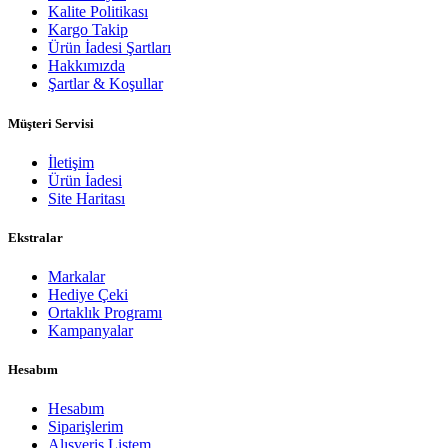
Kalite Politikası
Kargo Takip
Ürün İadesi Şartları
Hakkımızda
Şartlar & Koşullar
Müşteri Servisi
İletişim
Ürün İadesi
Site Haritası
Ekstralar
Markalar
Hediye Çeki
Ortaklık Programı
Kampanyalar
Hesabım
Hesabım
Siparişlerim
Alışveriş Listem