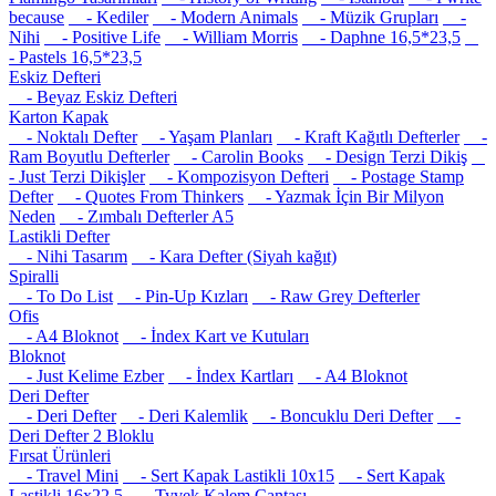
because
- Kediler
- Modern Animals
- Müzik Grupları
-
Nihi
- Positive Life
- William Morris
- Daphne 16,5*23,5
- Pastels 16,5*23,5
Eskiz Defteri
- Beyaz Eskiz Defteri
Karton Kapak
- Noktalı Defter
- Yaşam Planları
- Kraft Kağıtlı Defterler
-
Ram Boyutlu Defterler
- Carolin Books
- Design Terzi Dikiş
- Just Terzi Dikişler
- Kompozisyon Defteri
- Postage Stamp
Defter
- Quotes From Thinkers
- Yazmak İçin Bir Milyon
Neden
- Zımbalı Defterler A5
Lastikli Defter
- Nihi Tasarım
- Kara Defter (Siyah kağıt)
Spiralli
- To Do List
- Pin-Up Kızları
- Raw Grey Defterler
Ofis
- A4 Bloknot
- İndex Kart ve Kutuları
Bloknot
- Just Kelime Ezber
- İndex Kartları
- A4 Bloknot
Deri Defter
- Deri Defter
- Deri Kalemlik
- Boncuklu Deri Defter
-
Deri Defter 2 Bloklu
Fırsat Ürünleri
- Travel Mini
- Sert Kapak Lastikli 10x15
- Sert Kapak
Lastikli 16x22.5
- Tyvek Kalem Çantası