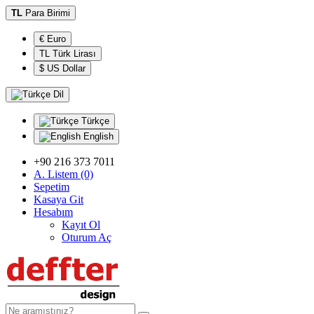
TL
Para Birimi
€ Euro
TL Türk Lirası
$ US Dollar
Dil
Türkçe
English
+90 216 373 7011
A. Listem (0)
Sepetim
Kasaya Git
Hesabım
Kayıt Ol
Oturum Aç