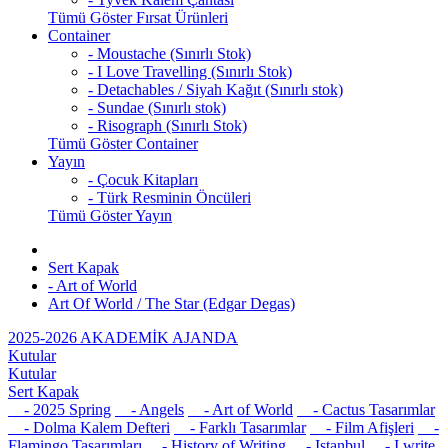
Tümü Göster Fırsat Ürünleri
Container
- Moustache (Sınırlı Stok)
- I Love Travelling (Sınırlı Stok)
- Detachables / Siyah Kağıt (Sınırlı stok)
- Sundae (Sınırlı stok)
- Risograph (Sınırlı Stok)
Tümü Göster Container
Yayın
- Çocuk Kitapları
- Türk Resminin Öncüleri
Tümü Göster Yayın
Sert Kapak
- Art of World
Art Of World / The Star (Edgar Degas)
2025-2026 AKADEMİK AJANDA
Kutular
Kutular
Sert Kapak
- 2025 Spring
- Angels
- Art of World
- Cactus Tasarımlar
- Dolma Kalem Defteri
- Farklı Tasarımlar
- Film Afişleri
-
Flamingo Tasarımları
- History of Writing
- Istanbul
- I write