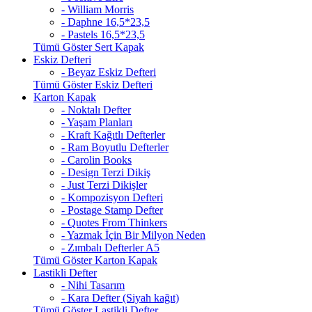
- William Morris
- Daphne 16,5*23,5
- Pastels 16,5*23,5
Tümü Göster Sert Kapak
Eskiz Defteri
- Beyaz Eskiz Defteri
Tümü Göster Eskiz Defteri
Karton Kapak
- Noktalı Defter
- Yaşam Planları
- Kraft Kağıtlı Defterler
- Ram Boyutlu Defterler
- Carolin Books
- Design Terzi Dikiş
- Just Terzi Dikişler
- Kompozisyon Defteri
- Postage Stamp Defter
- Quotes From Thinkers
- Yazmak İçin Bir Milyon Neden
- Zımbalı Defterler A5
Tümü Göster Karton Kapak
Lastikli Defter
- Nihi Tasarım
- Kara Defter (Siyah kağıt)
Tümü Göster Lastikli Defter