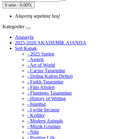
0 ürün - 0,00TL
Alışveriş sepetiniz boş!
Kategoriler
Anasayfa
2025-2026 AKADEMİK AJANDA
Sert Kapak
- 2025 Spring
- Angels
- Art of World
- Cactus Tasarımlar
- Dolma Kalem Defteri
- Farklı Tasarımlar
- Film Afişleri
- Flamingo Tasarımları
- History of Writing
- Istanbul
- I write because
- Kediler
- Modern Animals
- Müzik Grupları
- Nihi
- Positive Life