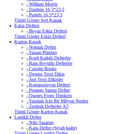
- William Morris
- Daphne 16,5*23,5
- Pastels 16,5*23,5
Tümü Göster Sert Kapak
Eskiz Defteri
- Beyaz Eskiz Defteri
Tümü Göster Eskiz Defteri
Karton Kapak
- Noktalı Defter
- Yaşam Planları
- Kraft Kağıtlı Defterler
- Ram Boyutlu Defterler
- Carolin Books
- Design Terzi Dikiş
- Just Terzi Dikişler
- Kompozisyon Defteri
- Postage Stamp Defter
- Quotes From Thinkers
- Yazmak İçin Bir Milyon Neden
- Zımbalı Defterler A5
Tümü Göster Karton Kapak
Lastikli Defter
- Nihi Tasarım
- Kara Defter (Siyah kağıt)
Tümü Göster Lastikli Defter