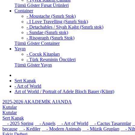
Tümü Göster Fırsat Ürünleri
Container
- Moustache (Sınırlı Stok)
- I Love Travelling (Sınırlı Stok)
- Detachables / Siyah Kağıt (Sınırlı stok)
- Sundae (Sınırlı stok)
- Risograph (Sınırlı Stok)
Tümü Göster Container
Yayın
- Çocuk Kitapları
- Türk Resminin Öncüleri
Tümü Göster Yayın
Sert Kapak
- Art of World
Art of World / Portrait of Adele Bloch Bauer (Klimt)
2025-2026 AKADEMİK AJANDA
Kutular
Kutular
Sert Kapak
- 2025 Spring
- Angels
- Art of World
- Cactus Tasarımlar
-
because
- Kediler
- Modern Animals
- Müzik Grupları
- Nih
Eskiz Defteri