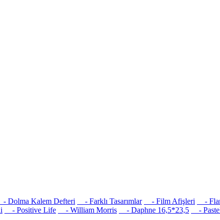
 Dolma Kalem Defteri
- Farklı Tasarımlar
- Film Afişleri
- Flam
i
- Positive Life
- William Morris
- Daphne 16,5*23,5
- Pastel