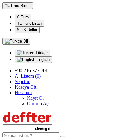
TL
Para Birimi
€ Euro
TL Türk Lirası
$ US Dollar
Dil
Türkçe
English
+90 216 373 7011
A. Listem (0)
Sepetim
Kasaya Git
Hesabım
Kayıt Ol
Oturum Aç