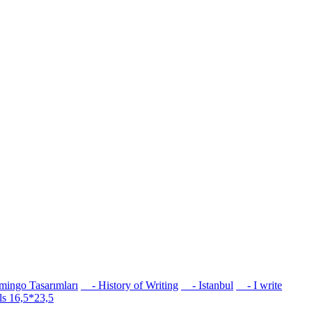
ingo Tasarımları
- History of Writing
- Istanbul
- I write
s 16,5*23,5