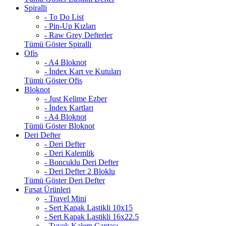
Spiralli
- To Do List
- Pin-Up Kızları
- Raw Grey Defterler
Tümü Göster Spiralli
Ofis
- A4 Bloknot
- İndex Kart ve Kutuları
Tümü Göster Ofis
Bloknot
- Just Kelime Ezber
- İndex Kartları
- A4 Bloknot
Tümü Göster Bloknot
Deri Defter
- Deri Defter
- Deri Kalemlik
- Boncuklu Deri Defter
- Deri Defter 2 Bloklu
Tümü Göster Deri Defter
Fırsat Ürünleri
- Travel Mini
- Sert Kapak Lastikli 10x15
- Sert Kapak Lastikli 16x22.5
- Tyvek Kalem Çantası