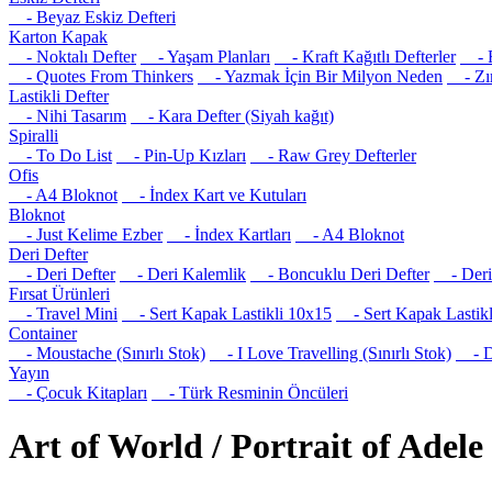
- Beyaz Eskiz Defteri
Karton Kapak
- Noktalı Defter
- Yaşam Planları
- Kraft Kağıtlı Defterler
- R
- Quotes From Thinkers
- Yazmak İçin Bir Milyon Neden
- Zım
Lastikli Defter
- Nihi Tasarım
- Kara Defter (Siyah kağıt)
Spiralli
- To Do List
- Pin-Up Kızları
- Raw Grey Defterler
Ofis
- A4 Bloknot
- İndex Kart ve Kutuları
Bloknot
- Just Kelime Ezber
- İndex Kartları
- A4 Bloknot
Deri Defter
- Deri Defter
- Deri Kalemlik
- Boncuklu Deri Defter
- Deri 
Fırsat Ürünleri
- Travel Mini
- Sert Kapak Lastikli 10x15
- Sert Kapak Lastikl
Container
- Moustache (Sınırlı Stok)
- I Love Travelling (Sınırlı Stok)
- Det
Yayın
- Çocuk Kitapları
- Türk Resminin Öncüleri
Art of World / Portrait of Adel