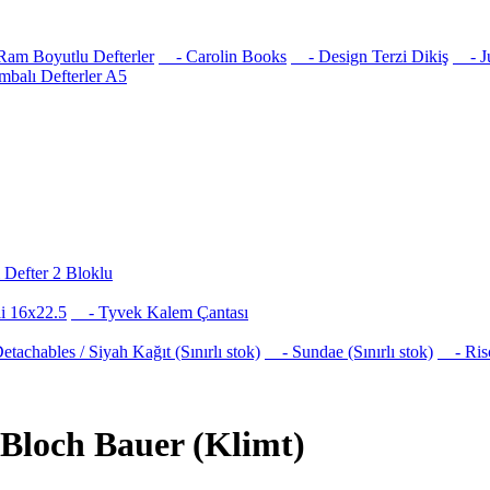
am Boyutlu Defterler
- Carolin Books
- Design Terzi Dikiş
- Jus
balı Defterler A5
Defter 2 Bloklu
i 16x22.5
- Tyvek Kalem Çantası
achables / Siyah Kağıt (Sınırlı stok)
- Sundae (Sınırlı stok)
- Risog
e Bloch Bauer (Klimt)