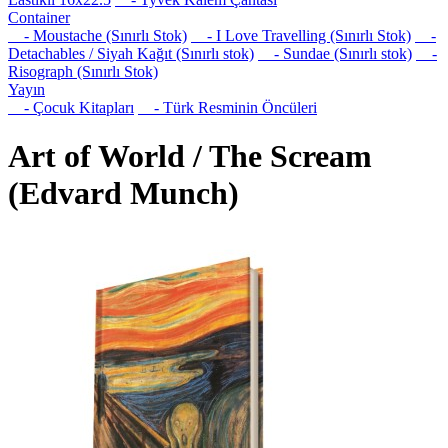
Container
- Moustache (Sınırlı Stok)
- I Love Travelling (Sınırlı Stok)
-
Detachables / Siyah Kağıt (Sınırlı stok)
- Sundae (Sınırlı stok)
-
Risograph (Sınırlı Stok)
Yayın
- Çocuk Kitapları
- Türk Resminin Öncüleri
Art of World / The Scream
(Edvard Munch)