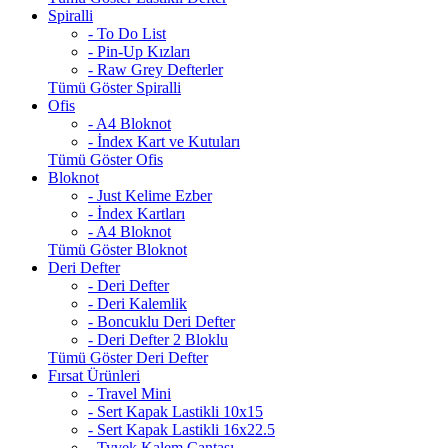
Spiralli
- To Do List
- Pin-Up Kızları
- Raw Grey Defterler
Tümü Göster Spiralli
Ofis
- A4 Bloknot
- İndex Kart ve Kutuları
Tümü Göster Ofis
Bloknot
- Just Kelime Ezber
- İndex Kartları
- A4 Bloknot
Tümü Göster Bloknot
Deri Defter
- Deri Defter
- Deri Kalemlik
- Boncuklu Deri Defter
- Deri Defter 2 Bloklu
Tümü Göster Deri Defter
Fırsat Ürünleri
- Travel Mini
- Sert Kapak Lastikli 10x15
- Sert Kapak Lastikli 16x22.5
- Tyvek Kalem Çantası