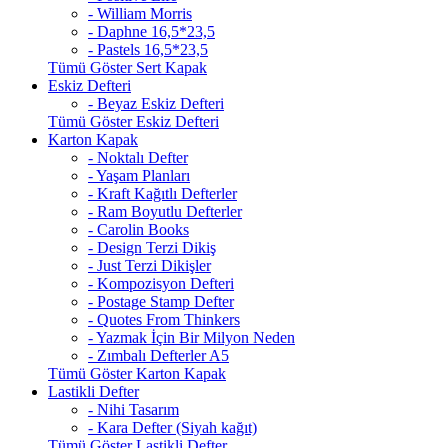
- William Morris
- Daphne 16,5*23,5
- Pastels 16,5*23,5
Tümü Göster Sert Kapak
Eskiz Defteri
- Beyaz Eskiz Defteri
Tümü Göster Eskiz Defteri
Karton Kapak
- Noktalı Defter
- Yaşam Planları
- Kraft Kağıtlı Defterler
- Ram Boyutlu Defterler
- Carolin Books
- Design Terzi Dikiş
- Just Terzi Dikişler
- Kompozisyon Defteri
- Postage Stamp Defter
- Quotes From Thinkers
- Yazmak İçin Bir Milyon Neden
- Zımbalı Defterler A5
Tümü Göster Karton Kapak
Lastikli Defter
- Nihi Tasarım
- Kara Defter (Siyah kağıt)
Tümü Göster Lastikli Defter