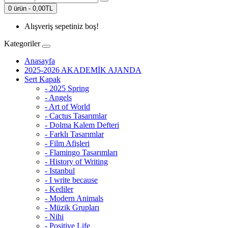
0 ürün - 0,00TL
Alışveriş sepetiniz boş!
Kategoriler
Anasayfa
2025-2026 AKADEMİK AJANDA
Sert Kapak
- 2025 Spring
- Angels
- Art of World
- Cactus Tasarımlar
- Dolma Kalem Defteri
- Farklı Tasarımlar
- Film Afişleri
- Flamingo Tasarımları
- History of Writing
- Istanbul
- I write because
- Kediler
- Modern Animals
- Müzik Grupları
- Nihi
- Positive Life