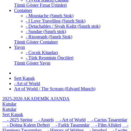
Tümü Göster Fırsat Ürünleri
Container
- Moustache (Sınırlı Stok)
- I Love Travelling (Sınırlı Stok)
- Detachables / Siyah Kağıt (Sınırlı stok)
- Sundae (Sınırlı stok)
- Risograph (Sınırlı Stok)
Tümü Göster Container
Yayın
- Çocuk Kitapları
- Türk Resminin Öncüleri
Tümü Göster Yayın
Sert Kapak
- Art of World
Art of World / The Scream (Edvard Munch)
2025-2026 AKADEMİK AJANDA
Kutular
Kutular
Sert Kapak
- 2025 Spring
- Angels
- Art of World
- Cactus Tasarımlar
- Dolma Kalem Defteri
- Farklı Tasarımlar
- Film Afişleri
-
Flamingo Tasarımları
- History of Writing
- Istanbul
- I write