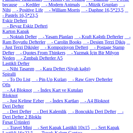
because
- Kediler
- Modern Animals
- Müzik Grupları
-
Nihi
- Positive Life
- William Morris
- Daphne 16,5*23,5
- Pastels 16,5*23,5
Eskiz Defteri
- Beyaz Eskiz Defteri
Karton Kapak
- Noktalı Defter
- Yaşam Planları
- Kraft Kağıtlı Defterler
-
Ram Boyutlu Defterler
- Carolin Books
- Design Terzi Dikiş
- Just Terzi Dikişler
- Kompozisyon Defteri
- Postage Stamp
Defter
- Quotes From Thinkers
- Yazmak İçin Bir Milyon
Neden
- Zımbalı Defterler A5
Lastikli Defter
- Nihi Tasarım
- Kara Defter (Siyah kağıt)
Spiralli
- To Do List
- Pin-Up Kızları
- Raw Grey Defterler
Ofis
- A4 Bloknot
- İndex Kart ve Kutuları
Bloknot
- Just Kelime Ezber
- İndex Kartları
- A4 Bloknot
Deri Defter
- Deri Defter
- Deri Kalemlik
- Boncuklu Deri Defter
-
Deri Defter 2 Bloklu
Fırsat Ürünleri
- Travel Mini
- Sert Kapak Lastikli 10x15
- Sert Kapak
Lastikli 16x22.5
- Tyvek Kalem Çantası