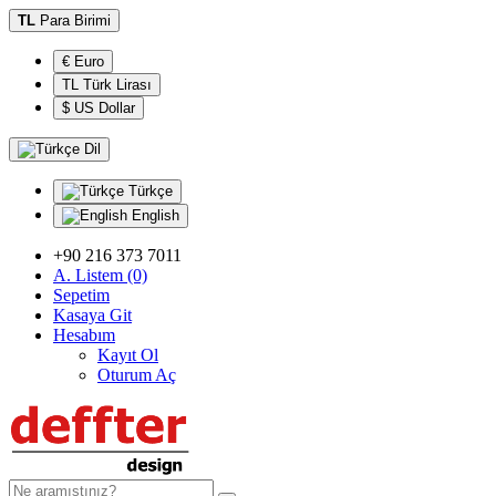
TL
Para Birimi
€ Euro
TL Türk Lirası
$ US Dollar
Dil
Türkçe
English
+90 216 373 7011
A. Listem (0)
Sepetim
Kasaya Git
Hesabım
Kayıt Ol
Oturum Aç