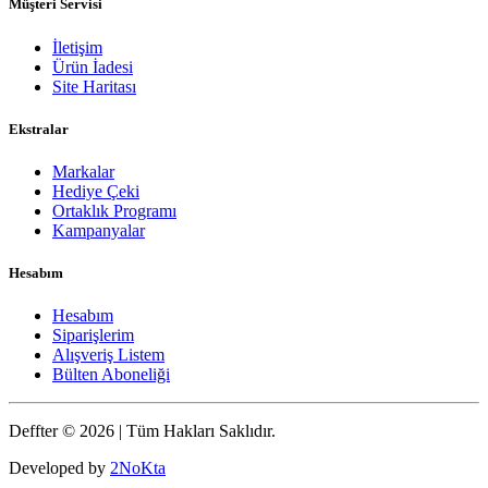
Müşteri Servisi
İletişim
Ürün İadesi
Site Haritası
Ekstralar
Markalar
Hediye Çeki
Ortaklık Programı
Kampanyalar
Hesabım
Hesabım
Siparişlerim
Alışveriş Listem
Bülten Aboneliği
Deffter © 2026 | Tüm Hakları Saklıdır.
Developed by
2NoKta