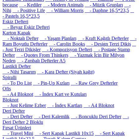
because
- Kediler
- Modern Animals
- Müzik Grupları
-
Nihi
- Positive Life
- William Morris
- Daphne 16,5*23,5
- Pastels 16,5*23,5
Eskiz Defteri
- Beyaz Eskiz Defteri
Karton Kapak
- Noktalı Defter
- Yaşam Planları
- Kraft Kağıtlı Defterler
-
Ram Boyutlu Defterler
- Carolin Books
- Design Terzi Dikiş
- Just Terzi Dikişler
- Kompozisyon Defteri
- Postage Stamp
Defter
- Quotes From Thinkers
- Yazmak İçin Bir Milyon
Neden
- Zımbalı Defterler A5
Lastikli Defter
- Nihi Tasarım
- Kara Defter (Siyah kağıt)
Spiralli
- To Do List
- Pin-Up Kızları
- Raw Grey Defterler
Ofis
- A4 Bloknot
- İndex Kart ve Kutuları
Bloknot
- Just Kelime Ezber
- İndex Kartları
- A4 Bloknot
Deri Defter
- Deri Defter
- Deri Kalemlik
- Boncuklu Deri Defter
-
Deri Defter 2 Bloklu
Fırsat Ürünleri
- Travel Mini
- Sert Kapak Lastikli 10x15
- Sert Kapak
Lastikli 16x22.5
- Tyvek Kalem Çantası