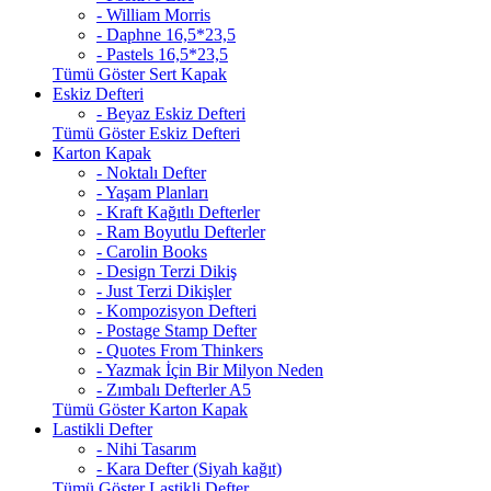
- William Morris
- Daphne 16,5*23,5
- Pastels 16,5*23,5
Tümü Göster Sert Kapak
Eskiz Defteri
- Beyaz Eskiz Defteri
Tümü Göster Eskiz Defteri
Karton Kapak
- Noktalı Defter
- Yaşam Planları
- Kraft Kağıtlı Defterler
- Ram Boyutlu Defterler
- Carolin Books
- Design Terzi Dikiş
- Just Terzi Dikişler
- Kompozisyon Defteri
- Postage Stamp Defter
- Quotes From Thinkers
- Yazmak İçin Bir Milyon Neden
- Zımbalı Defterler A5
Tümü Göster Karton Kapak
Lastikli Defter
- Nihi Tasarım
- Kara Defter (Siyah kağıt)
Tümü Göster Lastikli Defter