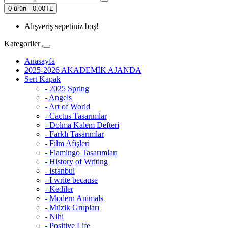
0 ürün - 0,00TL
Alışveriş sepetiniz boş!
Kategoriler
Anasayfa
2025-2026 AKADEMİK AJANDA
Sert Kapak
- 2025 Spring
- Angels
- Art of World
- Cactus Tasarımlar
- Dolma Kalem Defteri
- Farklı Tasarımlar
- Film Afişleri
- Flamingo Tasarımları
- History of Writing
- Istanbul
- I write because
- Kediler
- Modern Animals
- Müzik Grupları
- Nihi
- Positive Life