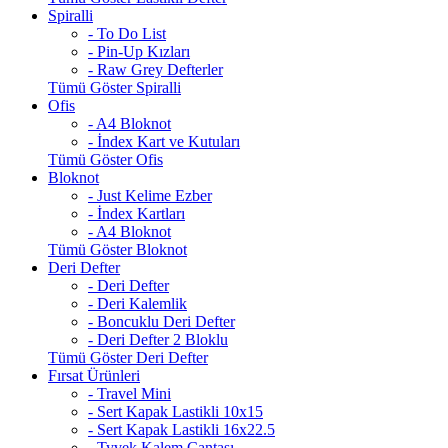
Spiralli
- To Do List
- Pin-Up Kızları
- Raw Grey Defterler
Tümü Göster Spiralli
Ofis
- A4 Bloknot
- İndex Kart ve Kutuları
Tümü Göster Ofis
Bloknot
- Just Kelime Ezber
- İndex Kartları
- A4 Bloknot
Tümü Göster Bloknot
Deri Defter
- Deri Defter
- Deri Kalemlik
- Boncuklu Deri Defter
- Deri Defter 2 Bloklu
Tümü Göster Deri Defter
Fırsat Ürünleri
- Travel Mini
- Sert Kapak Lastikli 10x15
- Sert Kapak Lastikli 16x22.5
- Tyvek Kalem Çantası