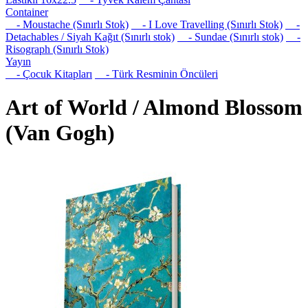
Container
- Moustache (Sınırlı Stok)
- I Love Travelling (Sınırlı Stok)
-
Detachables / Siyah Kağıt (Sınırlı stok)
- Sundae (Sınırlı stok)
-
Risograph (Sınırlı Stok)
Yayın
- Çocuk Kitapları
- Türk Resminin Öncüleri
Art of World / Almond Blossom
(Van Gogh)