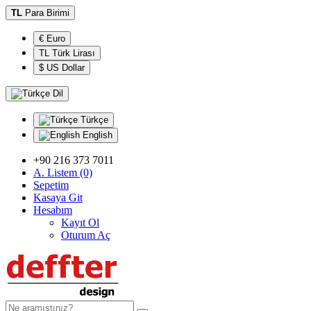
TL
Para Birimi
€ Euro
TL Türk Lirası
$ US Dollar
Dil
Türkçe
English
+90 216 373 7011
A. Listem (0)
Sepetim
Kasaya Git
Hesabım
Kayıt Ol
Oturum Aç