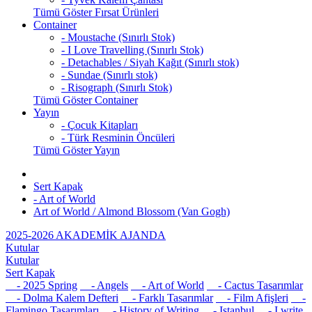
Tümü Göster Fırsat Ürünleri
Container
- Moustache (Sınırlı Stok)
- I Love Travelling (Sınırlı Stok)
- Detachables / Siyah Kağıt (Sınırlı stok)
- Sundae (Sınırlı stok)
- Risograph (Sınırlı Stok)
Tümü Göster Container
Yayın
- Çocuk Kitapları
- Türk Resminin Öncüleri
Tümü Göster Yayın
Sert Kapak
- Art of World
Art of World / Almond Blossom (Van Gogh)
2025-2026 AKADEMİK AJANDA
Kutular
Kutular
Sert Kapak
- 2025 Spring
- Angels
- Art of World
- Cactus Tasarımlar
- Dolma Kalem Defteri
- Farklı Tasarımlar
- Film Afişleri
-
Flamingo Tasarımları
- History of Writing
- Istanbul
- I write