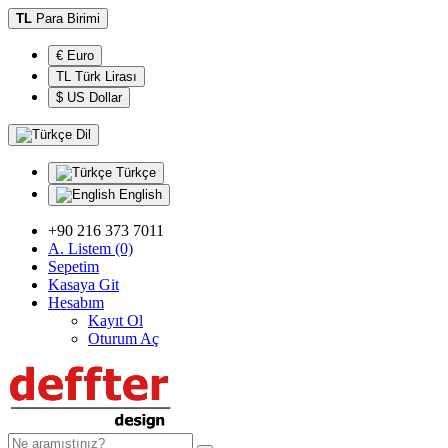
TL
Para Birimi
€ Euro
TL Türk Lirası
$ US Dollar
Dil
Türkçe
English
+90 216 373 7011
A. Listem (0)
Sepetim
Kasaya Git
Hesabım
Kayıt Ol
Oturum Aç