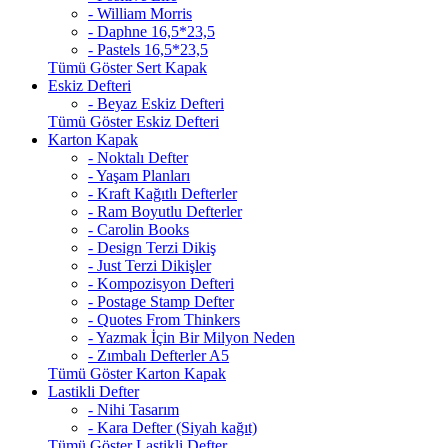
- William Morris
- Daphne 16,5*23,5
- Pastels 16,5*23,5
Tümü Göster Sert Kapak
Eskiz Defteri
- Beyaz Eskiz Defteri
Tümü Göster Eskiz Defteri
Karton Kapak
- Noktalı Defter
- Yaşam Planları
- Kraft Kağıtlı Defterler
- Ram Boyutlu Defterler
- Carolin Books
- Design Terzi Dikiş
- Just Terzi Dikişler
- Kompozisyon Defteri
- Postage Stamp Defter
- Quotes From Thinkers
- Yazmak İçin Bir Milyon Neden
- Zımbalı Defterler A5
Tümü Göster Karton Kapak
Lastikli Defter
- Nihi Tasarım
- Kara Defter (Siyah kağıt)
Tümü Göster Lastikli Defter