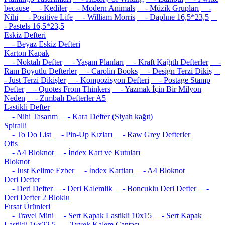
because
- Kediler
- Modern Animals
- Müzik Grupları
-
Nihi
- Positive Life
- William Morris
- Daphne 16,5*23,5
- Pastels 16,5*23,5
Eskiz Defteri
- Beyaz Eskiz Defteri
Karton Kapak
- Noktalı Defter
- Yaşam Planları
- Kraft Kağıtlı Defterler
-
Ram Boyutlu Defterler
- Carolin Books
- Design Terzi Dikiş
- Just Terzi Dikişler
- Kompozisyon Defteri
- Postage Stamp
Defter
- Quotes From Thinkers
- Yazmak İçin Bir Milyon
Neden
- Zımbalı Defterler A5
Lastikli Defter
- Nihi Tasarım
- Kara Defter (Siyah kağıt)
Spiralli
- To Do List
- Pin-Up Kızları
- Raw Grey Defterler
Ofis
- A4 Bloknot
- İndex Kart ve Kutuları
Bloknot
- Just Kelime Ezber
- İndex Kartları
- A4 Bloknot
Deri Defter
- Deri Defter
- Deri Kalemlik
- Boncuklu Deri Defter
-
Deri Defter 2 Bloklu
Fırsat Ürünleri
- Travel Mini
- Sert Kapak Lastikli 10x15
- Sert Kapak
Lastikli 16x22.5
- Tyvek Kalem Çantası