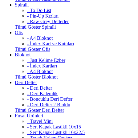
Spiralli
- To Do List
- Pin-Up Kızları
- Raw Grey Defterler
Tümü Göster Spiralli
Ofis
- A4 Bloknot
- İndex Kart ve Kutuları
Tümü Göster Ofis
Bloknot
- Just Kelime Ezber
- İndex Kartları
- A4 Bloknot
Tümü Göster Bloknot
Deri Defter
- Deri Defter
- Deri Kalemlik
- Boncuklu Deri Defter
- Deri Defter 2 Bloklu
Tümü Göster Deri Defter
Fırsat Ürünleri
- Travel Mini
- Sert Kapak Lastikli 10x15
- Sert Kapak Lastikli 16x22.5
- Tyvek Kalem Çantası