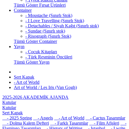
Tümü Göster Fırsat Ürünleri
Container
- Moustache (Sınırlı Stok)
- I Love Travelling (Sınırlı Stok)
- Detachables / Siyah Kağıt (Sınırlı stok)
- Sundae (Sınırlı stok)
- Risograph (Sınırlı Stok)
Tümü Göster Container
Yayın
- Çocuk Kitapları
- Türk Resminin Öncüleri
Tümü Göster Yayın
Sert Kapak
- Art of World
Art of World / Les Iris (Van Gogh)
2025-2026 AKADEMİK AJANDA
Kutular
Kutular
Sert Kapak
- 2025 Spring
- Angels
- Art of World
- Cactus Tasarımlar
- Dolma Kalem Defteri
- Farklı Tasarımlar
- Film Afişleri
-
Flamingo Tasarımları
- History of Writing
- Istanbul
- I write