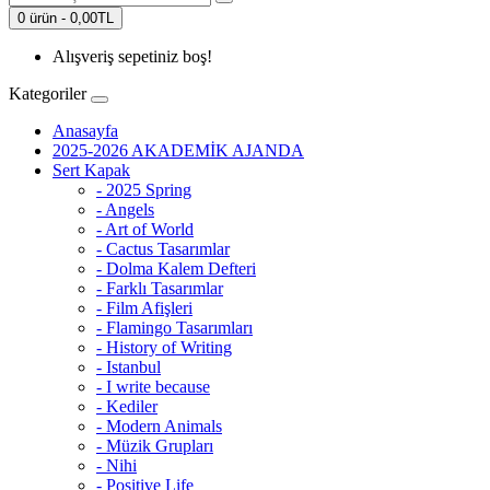
0 ürün - 0,00TL
Alışveriş sepetiniz boş!
Kategoriler
Anasayfa
2025-2026 AKADEMİK AJANDA
Sert Kapak
- 2025 Spring
- Angels
- Art of World
- Cactus Tasarımlar
- Dolma Kalem Defteri
- Farklı Tasarımlar
- Film Afişleri
- Flamingo Tasarımları
- History of Writing
- Istanbul
- I write because
- Kediler
- Modern Animals
- Müzik Grupları
- Nihi
- Positive Life