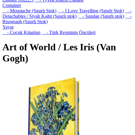
Container
- Moustache (Sınırlı Stok)
- I Love Travelling (Sınırlı Stok)
-
Detachables / Siyah Kağıt (Sınırlı stok)
- Sundae (Sınırlı stok)
-
Risograph (Sınırlı Stok)
Yayın
- Çocuk Kitapları
- Türk Resminin Öncüleri
Art of World / Les Iris (Van
Gogh)