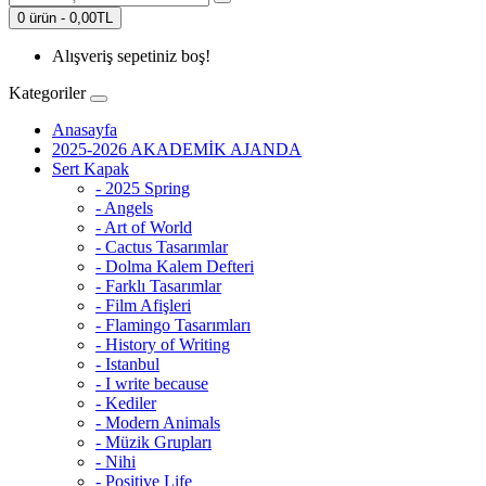
0 ürün - 0,00TL
Alışveriş sepetiniz boş!
Kategoriler
Anasayfa
2025-2026 AKADEMİK AJANDA
Sert Kapak
- 2025 Spring
- Angels
- Art of World
- Cactus Tasarımlar
- Dolma Kalem Defteri
- Farklı Tasarımlar
- Film Afişleri
- Flamingo Tasarımları
- History of Writing
- Istanbul
- I write because
- Kediler
- Modern Animals
- Müzik Grupları
- Nihi
- Positive Life