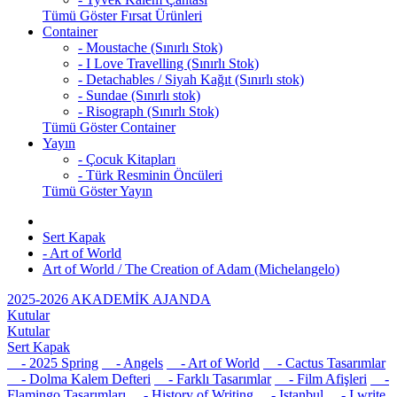
Tümü Göster Fırsat Ürünleri
Container
- Moustache (Sınırlı Stok)
- I Love Travelling (Sınırlı Stok)
- Detachables / Siyah Kağıt (Sınırlı stok)
- Sundae (Sınırlı stok)
- Risograph (Sınırlı Stok)
Tümü Göster Container
Yayın
- Çocuk Kitapları
- Türk Resminin Öncüleri
Tümü Göster Yayın
Sert Kapak
- Art of World
Art of World / The Creation of Adam (Michelangelo)
2025-2026 AKADEMİK AJANDA
Kutular
Kutular
Sert Kapak
- 2025 Spring
- Angels
- Art of World
- Cactus Tasarımlar
- Dolma Kalem Defteri
- Farklı Tasarımlar
- Film Afişleri
-
Flamingo Tasarımları
- History of Writing
- Istanbul
- I write