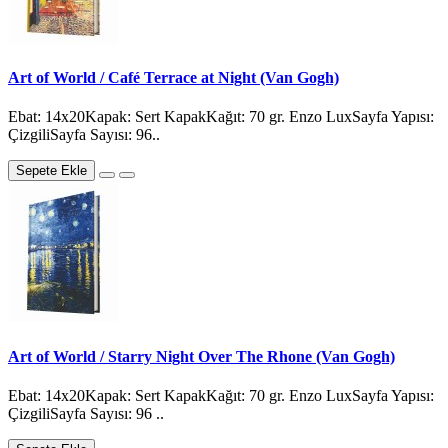
Art of World / Café Terrace at Night (Van Gogh)
Ebat: 14x20Kapak: Sert KapakKağıt: 70 gr. Enzo LuxSayfa Yapısı:
ÇizgiliSayfa Sayısı: 96..
Sepete Ekle
Art of World / Starry Night Over The Rhone (Van Gogh)
Ebat: 14x20Kapak: Sert KapakKağıt: 70 gr. Enzo LuxSayfa Yapısı:
ÇizgiliSayfa Sayısı: 96 ..