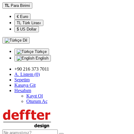
TL
Para Birimi
€ Euro
TL Türk Lirası
$ US Dollar
Dil
Türkçe
English
+90 216 373 7011
A. Listem (0)
Sepetim
Kasaya Git
Hesabım
Kayıt Ol
Oturum Aç