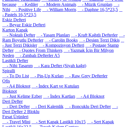
because
- Kediler
- Modern Animals
- Müzik Grupları
-
Nihi
- Positive Life
- William Morris
- Daphne 16,5*23,5
- Pastels 16,5*23,5
Eskiz Defteri
- Beyaz Eskiz Defteri
Karton Kapak
- Noktalı Defter
- Yaşam Planları
- Kraft Kağıtlı Defterler
-
Ram Boyutlu Defterler
- Carolin Books
- Design Terzi Dikiş
- Just Terzi Dikişler
- Kompozisyon Defteri
- Postage Stamp
Defter
- Quotes From Thinkers
- Yazmak İçin Bir Milyon
Neden
- Zımbalı Defterler A5
Lastikli Defter
- Nihi Tasarım
- Kara Defter (Siyah kağıt)
Spiralli
- To Do List
- Pin-Up Kızları
- Raw Grey Defterler
Ofis
- A4 Bloknot
- İndex Kart ve Kutuları
Bloknot
- Just Kelime Ezber
- İndex Kartları
- A4 Bloknot
Deri Defter
- Deri Defter
- Deri Kalemlik
- Boncuklu Deri Defter
-
Deri Defter 2 Bloklu
Fırsat Ürünleri
- Travel Mini
- Sert Kapak Lastikli 10x15
- Sert Kapak
Lastikli 16x22.5
- Tyvek Kalem Çantası