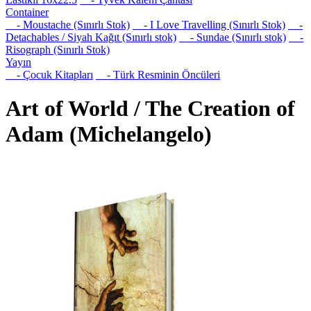
Container
- Moustache (Sınırlı Stok)
- I Love Travelling (Sınırlı Stok)
-
Detachables / Siyah Kağıt (Sınırlı stok)
- Sundae (Sınırlı stok)
-
Risograph (Sınırlı Stok)
Yayın
- Çocuk Kitapları
- Türk Resminin Öncüleri
Art of World / The Creation of
Adam (Michelangelo)