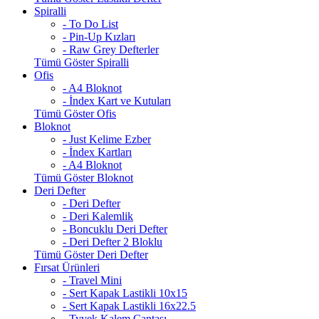
Spiralli
- To Do List
- Pin-Up Kızları
- Raw Grey Defterler
Tümü Göster Spiralli
Ofis
- A4 Bloknot
- İndex Kart ve Kutuları
Tümü Göster Ofis
Bloknot
- Just Kelime Ezber
- İndex Kartları
- A4 Bloknot
Tümü Göster Bloknot
Deri Defter
- Deri Defter
- Deri Kalemlik
- Boncuklu Deri Defter
- Deri Defter 2 Bloklu
Tümü Göster Deri Defter
Fırsat Ürünleri
- Travel Mini
- Sert Kapak Lastikli 10x15
- Sert Kapak Lastikli 16x22.5
- Tyvek Kalem Çantası