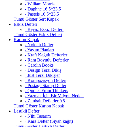
- William Morris
- Daphne 16,5*23,5
- Pastels 16,5*23,5
Tümü Göster Sert Kapak
Eskiz Defteri
- Beyaz Eskiz Defteri
Tümü Göster Eskiz Defteri
Karton Kapak
- Noktalı Defter
- Yaşam Planları
- Kraft Kağıtlı Defterler
- Ram Boyutlu Defterler
- Carolin Books
- Design Terzi Dikiş
- Just Terzi Dikişler
- Kompozisyon Defteri
- Postage Stamp Defter
- Quotes From Thinkers
- Yazmak İçin Bir Milyon Neden
- Zımbalı Defterler A5
Tümü Göster Karton Kapak
Lastikli Defter
- Nihi Tasarım
- Kara Defter (Siyah kağıt)
Tümü Göster Lastikli Defter