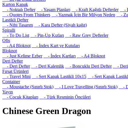
Karton Kapak
- Noktalı Defter
- Yaşam Planları
- Kraft Kağıtlı Defterler
- R
- Quotes From Thinkers
- Yazmak İçin Bir Milyon Neden
- Zım
Lastikli Defter
- Nihi Tasarım
- Kara Defter (Siyah kağıt)
Spiralli
- To Do List
- Pin-Up Kızları
- Raw Grey Defterler
Ofis
- A4 Bloknot
- İndex Kart ve Kutuları
Bloknot
- Just Kelime Ezber
- İndex Kartları
- A4 Bloknot
Deri Defter
- Deri Defter
- Deri Kalemlik
- Boncuklu Deri Defter
- Deri 
Fırsat Ürünleri
- Travel Mini
- Sert Kapak Lastikli 10x15
- Sert Kapak Lastikl
Container
- Moustache (Sınırlı Stok)
- I Love Travelling (Sınırlı Stok)
- Det
Yayın
- Çocuk Kitapları
- Türk Resminin Öncüleri
Chinese Green Dragon