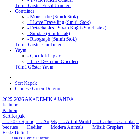
Tümü Göster Fırsat Ürünleri
Container
- Moustache (Sınırlı Stok)
- I Love Travelling (Sınırlı Stok)
- Detachables / Siyah Kağıt (Sınırlı stok)
- Sundae (Sınırlı stok)
- Risograph (Sınırlı Stok)
Tümü Göster Container
Yayın
- Çocuk Kitapları
- Türk Resminin Öncüleri
Tümü Göster Yayın
Sert Kapak
Chinese Green Dragon
2025-2026 AKADEMİK AJANDA
Kutular
Kutular
Sert Kapak
- 2025 Spring
- Angels
- Art of World
- Cactus Tasarımlar
-
because
- Kediler
- Modern Animals
- Müzik Grupları
- Nih
Eskiz Defteri
- Beyaz Eskiz Defteri