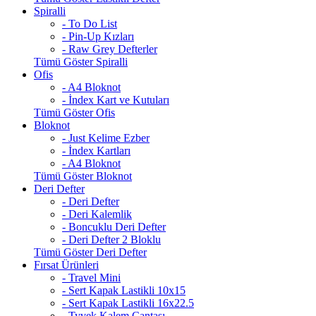
Spiralli
- To Do List
- Pin-Up Kızları
- Raw Grey Defterler
Tümü Göster Spiralli
Ofis
- A4 Bloknot
- İndex Kart ve Kutuları
Tümü Göster Ofis
Bloknot
- Just Kelime Ezber
- İndex Kartları
- A4 Bloknot
Tümü Göster Bloknot
Deri Defter
- Deri Defter
- Deri Kalemlik
- Boncuklu Deri Defter
- Deri Defter 2 Bloklu
Tümü Göster Deri Defter
Fırsat Ürünleri
- Travel Mini
- Sert Kapak Lastikli 10x15
- Sert Kapak Lastikli 16x22.5
- Tyvek Kalem Çantası