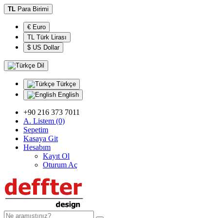
TL
Para Birimi
€ Euro
TL Türk Lirası
$ US Dollar
Dil
Türkçe
English
+90 216 373 7011
A. Listem (0)
Sepetim
Kasaya Git
Hesabım
Kayıt Ol
Oturum Aç