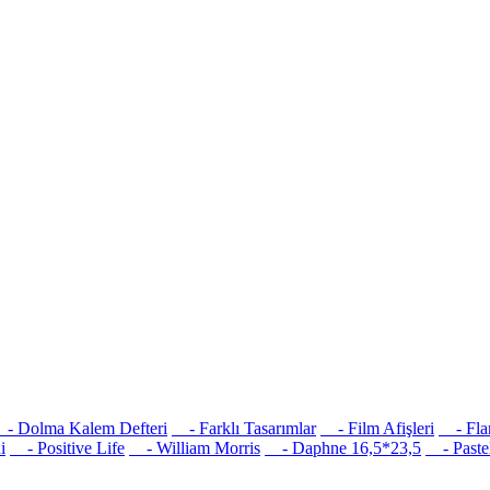
 Dolma Kalem Defteri
- Farklı Tasarımlar
- Film Afişleri
- Flam
i
- Positive Life
- William Morris
- Daphne 16,5*23,5
- Pastel