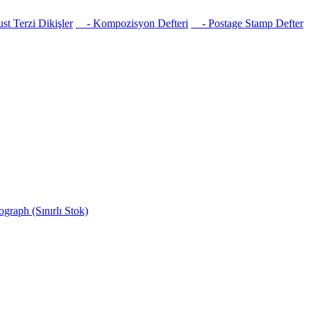
t Terzi Dikişler
- Kompozisyon Defteri
- Postage Stamp Defter
raph (Sınırlı Stok)