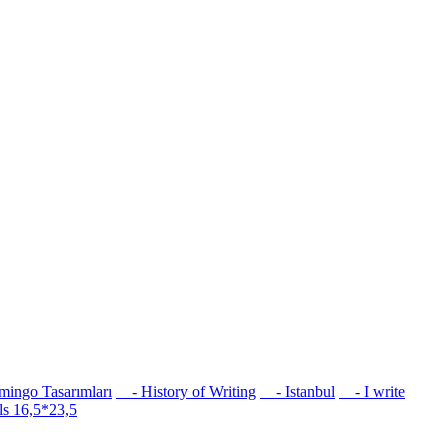
ingo Tasarımları
- History of Writing
- Istanbul
- I write
s 16,5*23,5