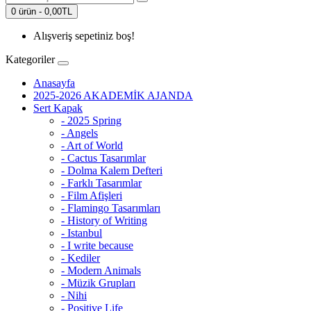
0 ürün - 0,00TL
Alışveriş sepetiniz boş!
Kategoriler
Anasayfa
2025-2026 AKADEMİK AJANDA
Sert Kapak
- 2025 Spring
- Angels
- Art of World
- Cactus Tasarımlar
- Dolma Kalem Defteri
- Farklı Tasarımlar
- Film Afişleri
- Flamingo Tasarımları
- History of Writing
- Istanbul
- I write because
- Kediler
- Modern Animals
- Müzik Grupları
- Nihi
- Positive Life