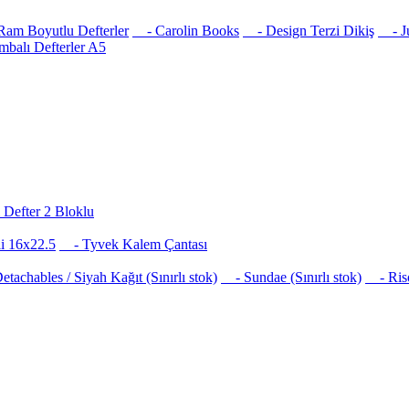
am Boyutlu Defterler
- Carolin Books
- Design Terzi Dikiş
- Jus
balı Defterler A5
Defter 2 Bloklu
i 16x22.5
- Tyvek Kalem Çantası
achables / Siyah Kağıt (Sınırlı stok)
- Sundae (Sınırlı stok)
- Risog