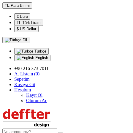
TL
Para Birimi
€ Euro
TL Türk Lirası
$ US Dollar
Dil
Türkçe
English
+90 216 373 7011
A. Listem (0)
Sepetim
Kasaya Git
Hesabım
Kayıt Ol
Oturum Aç