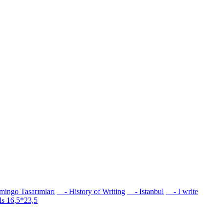
ingo Tasarımları
- History of Writing
- Istanbul
- I write
s 16,5*23,5