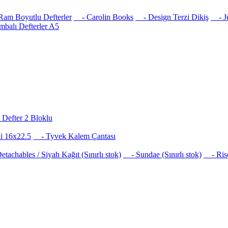
am Boyutlu Defterler
- Carolin Books
- Design Terzi Dikiş
- Jus
balı Defterler A5
Defter 2 Bloklu
i 16x22.5
- Tyvek Kalem Çantası
achables / Siyah Kağıt (Sınırlı stok)
- Sundae (Sınırlı stok)
- Risog