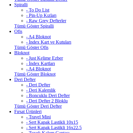
Spiralli
- To Do List
- Pin-Up Kızları
- Raw Grey Defterler
Tümü Göster Spiralli
Ofis
- A4 Bloknot
- İndex Kart ve Kutuları
Tümü Göster Ofis
Bloknot
- Just Kelime Ezber
- İndex Kartları
- A4 Bloknot
Tümü Göster Bloknot
Deri Defter
- Deri Defter
- Deri Kalemlik
- Boncuklu Deri Defter
- Deri Defter 2 Bloklu
Tümü Göster Deri Defter
Fırsat Ürünleri
- Travel Mini
- Sert Kapak Lastikli 10x15
- Sert Kapak Lastikli 16x22.5
- Tyvek Kalem Çantası