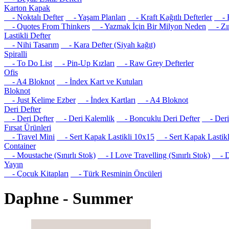
Karton Kapak
- Noktalı Defter
- Yaşam Planları
- Kraft Kağıtlı Defterler
- R
- Quotes From Thinkers
- Yazmak İçin Bir Milyon Neden
- Zım
Lastikli Defter
- Nihi Tasarım
- Kara Defter (Siyah kağıt)
Spiralli
- To Do List
- Pin-Up Kızları
- Raw Grey Defterler
Ofis
- A4 Bloknot
- İndex Kart ve Kutuları
Bloknot
- Just Kelime Ezber
- İndex Kartları
- A4 Bloknot
Deri Defter
- Deri Defter
- Deri Kalemlik
- Boncuklu Deri Defter
- Deri 
Fırsat Ürünleri
- Travel Mini
- Sert Kapak Lastikli 10x15
- Sert Kapak Lastikl
Container
- Moustache (Sınırlı Stok)
- I Love Travelling (Sınırlı Stok)
- Det
Yayın
- Çocuk Kitapları
- Türk Resminin Öncüleri
Daphne - Summer