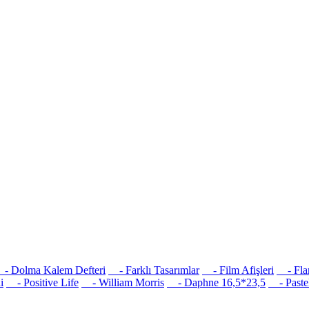
 Dolma Kalem Defteri
- Farklı Tasarımlar
- Film Afişleri
- Flam
i
- Positive Life
- William Morris
- Daphne 16,5*23,5
- Pastel