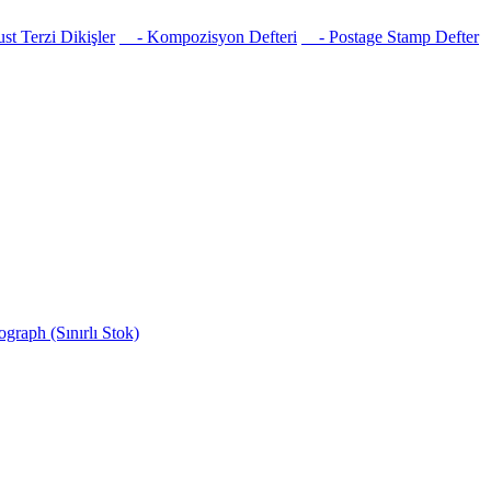
t Terzi Dikişler
- Kompozisyon Defteri
- Postage Stamp Defter
raph (Sınırlı Stok)