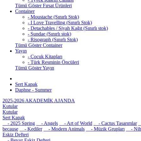
Tümü Göster Fırsat Ürünleri
Container
- Moustache (Sınırlı Stok)
- I Love Travelling (Sınırlı Stok)
- Detachables / Siyah Kağıt (Sınırlı stok)
- Sundae (Sınırlı stok)
- Risograph (Sınırlı Stok)
Tümü Göster Container
Yayın
- Çocuk Kitapları
- Türk Resminin Öncüleri
Tümü Göster Yayın
Sert Kapak
Daphne - Summer
2025-2026 AKADEMİK AJANDA
Kutular
Kutular
Sert Kapak
- 2025 Spring
- Angels
- Art of World
- Cactus Tasarımlar
-
because
- Kediler
- Modern Animals
- Müzik Grupları
- Nih
Eskiz Defteri
- Beyaz Eskiz Defteri