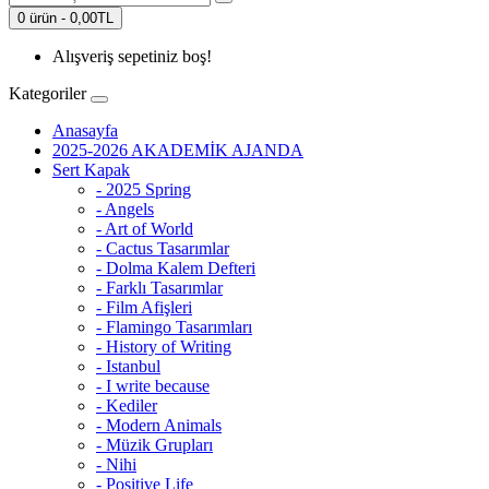
0 ürün - 0,00TL
Alışveriş sepetiniz boş!
Kategoriler
Anasayfa
2025-2026 AKADEMİK AJANDA
Sert Kapak
- 2025 Spring
- Angels
- Art of World
- Cactus Tasarımlar
- Dolma Kalem Defteri
- Farklı Tasarımlar
- Film Afişleri
- Flamingo Tasarımları
- History of Writing
- Istanbul
- I write because
- Kediler
- Modern Animals
- Müzik Grupları
- Nihi
- Positive Life