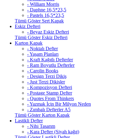
- William Morris
- Daphne 16,5*23,5
- Pastels 16,5*23,5
Tümü Göster Sert Kapak
Eskiz Defteri
- Beyaz Eskiz Defteri
Tümü Göster Eskiz Defteri
Karton Kapak
- Noktalı Defter
- Yaşam Planları
- Kraft Kağıtlı Defterler
- Ram Boyutlu Defterler
- Carolin Books
- Design Terzi Dikiş
- Just Terzi Dikişler
- Kompozisyon Defteri
- Postage Stamp Defter
- Quotes From Thinkers
- Yazmak İçin Bir Milyon Neden
- Zımbalı Defterler A5
Tümü Göster Karton Kapak
Lastikli Defter
- Nihi Tasarım
- Kara Defter (Siyah kağıt)
Tümü Göster Lastikli Defter