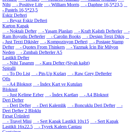
Nihi
- Positive Life
- William Morris
- Daphne 16,5*23,5
- Pastels 16,5*23,5
Eskiz Defteri
- Beyaz Eskiz Defteri
Karton Kapak
- Noktalı Defter
- Yaşam Planları
- Kraft Kağıtlı Defterler
-
Ram Boyutlu Defterler
- Carolin Books
- Design Terzi Dikiş
- Just Terzi Dikişler
- Kompozisyon Defteri
- Postage Stamp
Defter
- Quotes From Thinkers
- Yazmak İçin Bir Milyon
Neden
- Zımbalı Defterler A5
Lastikli Defter
- Nihi Tasarım
- Kara Defter (Siyah kağıt)
Spiralli
- To Do List
- Pin-Up Kızları
- Raw Grey Defterler
Ofis
- A4 Bloknot
- İndex Kart ve Kutuları
Bloknot
- Just Kelime Ezber
- İndex Kartları
- A4 Bloknot
Deri Defter
- Deri Defter
- Deri Kalemlik
- Boncuklu Deri Defter
-
Deri Defter 2 Bloklu
Fırsat Ürünleri
- Travel Mini
- Sert Kapak Lastikli 10x15
- Sert Kapak
Lastikli 16x22.5
- Tyvek Kalem Çantası
Container