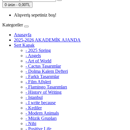
0 ürün - 0,00TL
Alışveriş sepetiniz boş!
Kategoriler
Anasayfa
2025-2026 AKADEMİK AJANDA
Sert Kapak
- 2025 Spring
- Angels
- Art of World
- Cactus Tasarımlar
- Dolma Kalem Defteri
- Farklı Tasarımlar
- Film Afişleri
- Flamingo Tasarımları
- History of Writing
- Istanbul
- I write because
- Kediler
- Modern Animals
- Müzik Grupları
- Nihi
- Positive Life