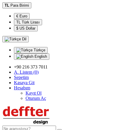
TL
Para Birimi
€ Euro
TL Türk Lirası
$ US Dollar
Dil
Türkçe
English
+90 216 373 7011
A. Listem (0)
Sepetim
Kasaya Git
Hesabım
Kayıt Ol
Oturum Aç