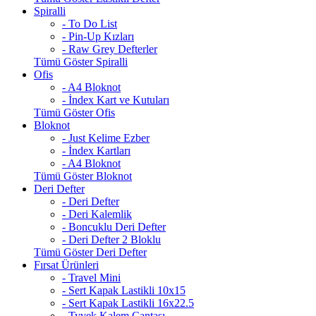
Spiralli
- To Do List
- Pin-Up Kızları
- Raw Grey Defterler
Tümü Göster Spiralli
Ofis
- A4 Bloknot
- İndex Kart ve Kutuları
Tümü Göster Ofis
Bloknot
- Just Kelime Ezber
- İndex Kartları
- A4 Bloknot
Tümü Göster Bloknot
Deri Defter
- Deri Defter
- Deri Kalemlik
- Boncuklu Deri Defter
- Deri Defter 2 Bloklu
Tümü Göster Deri Defter
Fırsat Ürünleri
- Travel Mini
- Sert Kapak Lastikli 10x15
- Sert Kapak Lastikli 16x22.5
- Tyvek Kalem Çantası