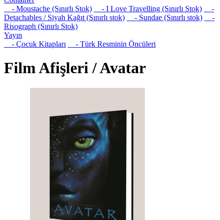
- Moustache (Sınırlı Stok)
- I Love Travelling (Sınırlı Stok)
-
Detachables / Siyah Kağıt (Sınırlı stok)
- Sundae (Sınırlı stok)
-
Risograph (Sınırlı Stok)
Yayın
- Çocuk Kitapları
- Türk Resminin Öncüleri
Film Afişleri / Avatar