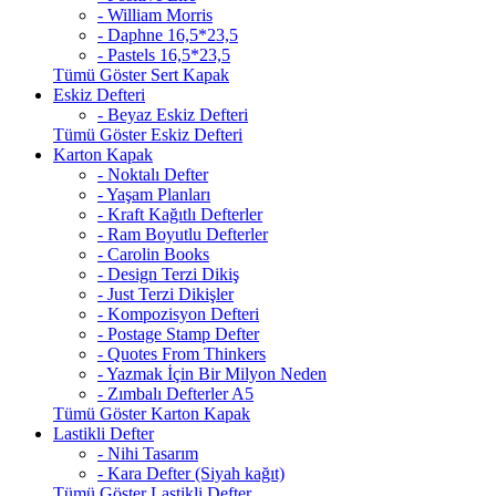
- William Morris
- Daphne 16,5*23,5
- Pastels 16,5*23,5
Tümü Göster Sert Kapak
Eskiz Defteri
- Beyaz Eskiz Defteri
Tümü Göster Eskiz Defteri
Karton Kapak
- Noktalı Defter
- Yaşam Planları
- Kraft Kağıtlı Defterler
- Ram Boyutlu Defterler
- Carolin Books
- Design Terzi Dikiş
- Just Terzi Dikişler
- Kompozisyon Defteri
- Postage Stamp Defter
- Quotes From Thinkers
- Yazmak İçin Bir Milyon Neden
- Zımbalı Defterler A5
Tümü Göster Karton Kapak
Lastikli Defter
- Nihi Tasarım
- Kara Defter (Siyah kağıt)
Tümü Göster Lastikli Defter