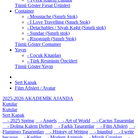
Tümü Göster Fırsat Ürünleri
Container
- Moustache (Sınırlı Stok)
- I Love Travelling (Sınırlı Stok)
- Detachables / Siyah Kağıt (Sınırlı stok)
- Sundae (Sınırlı stok)
- Risograph (Sınırlı Stok)
Tümü Göster Container
Yayın
- Çocuk Kitapları
- Türk Resminin Öncüleri
Tümü Göster Yayın
Sert Kapak
Film Afişleri / Avatar
2025-2026 AKADEMİK AJANDA
Kutular
Kutular
Sert Kapak
- 2025 Spring
- Angels
- Art of World
- Cactus Tasarımlar
- Dolma Kalem Defteri
- Farklı Tasarımlar
- Film Afişleri
-
Flamingo Tasarımları
- History of Writing
- Istanbul
- I write
because
- Kediler
- Modern Animals
- Müzik Grupları
-