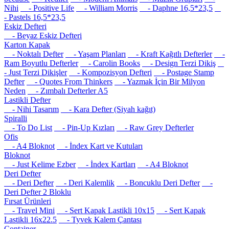
Nihi
- Positive Life
- William Morris
- Daphne 16,5*23,5
- Pastels 16,5*23,5
Eskiz Defteri
- Beyaz Eskiz Defteri
Karton Kapak
- Noktalı Defter
- Yaşam Planları
- Kraft Kağıtlı Defterler
-
Ram Boyutlu Defterler
- Carolin Books
- Design Terzi Dikiş
- Just Terzi Dikişler
- Kompozisyon Defteri
- Postage Stamp
Defter
- Quotes From Thinkers
- Yazmak İçin Bir Milyon
Neden
- Zımbalı Defterler A5
Lastikli Defter
- Nihi Tasarım
- Kara Defter (Siyah kağıt)
Spiralli
- To Do List
- Pin-Up Kızları
- Raw Grey Defterler
Ofis
- A4 Bloknot
- İndex Kart ve Kutuları
Bloknot
- Just Kelime Ezber
- İndex Kartları
- A4 Bloknot
Deri Defter
- Deri Defter
- Deri Kalemlik
- Boncuklu Deri Defter
-
Deri Defter 2 Bloklu
Fırsat Ürünleri
- Travel Mini
- Sert Kapak Lastikli 10x15
- Sert Kapak
Lastikli 16x22.5
- Tyvek Kalem Çantası
Container