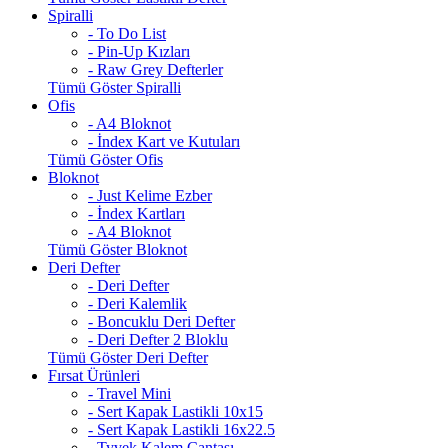
Spiralli
- To Do List
- Pin-Up Kızları
- Raw Grey Defterler
Tümü Göster Spiralli
Ofis
- A4 Bloknot
- İndex Kart ve Kutuları
Tümü Göster Ofis
Bloknot
- Just Kelime Ezber
- İndex Kartları
- A4 Bloknot
Tümü Göster Bloknot
Deri Defter
- Deri Defter
- Deri Kalemlik
- Boncuklu Deri Defter
- Deri Defter 2 Bloklu
Tümü Göster Deri Defter
Fırsat Ürünleri
- Travel Mini
- Sert Kapak Lastikli 10x15
- Sert Kapak Lastikli 16x22.5
- Tyvek Kalem Çantası