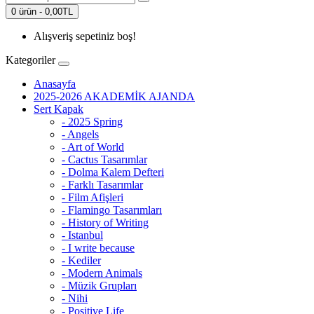
0 ürün - 0,00TL
Alışveriş sepetiniz boş!
Kategoriler
Anasayfa
2025-2026 AKADEMİK AJANDA
Sert Kapak
- 2025 Spring
- Angels
- Art of World
- Cactus Tasarımlar
- Dolma Kalem Defteri
- Farklı Tasarımlar
- Film Afişleri
- Flamingo Tasarımları
- History of Writing
- Istanbul
- I write because
- Kediler
- Modern Animals
- Müzik Grupları
- Nihi
- Positive Life