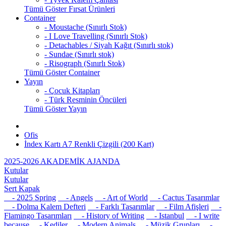
Tümü Göster Fırsat Ürünleri
Container
- Moustache (Sınırlı Stok)
- I Love Travelling (Sınırlı Stok)
- Detachables / Siyah Kağıt (Sınırlı stok)
- Sundae (Sınırlı stok)
- Risograph (Sınırlı Stok)
Tümü Göster Container
Yayın
- Çocuk Kitapları
- Türk Resminin Öncüleri
Tümü Göster Yayın
Ofis
İndex Kartı A7 Renkli Çizgili (200 Kart)
2025-2026 AKADEMİK AJANDA
Kutular
Kutular
Sert Kapak
- 2025 Spring
- Angels
- Art of World
- Cactus Tasarımlar
- Dolma Kalem Defteri
- Farklı Tasarımlar
- Film Afişleri
-
Flamingo Tasarımları
- History of Writing
- Istanbul
- I write
because
- Kediler
- Modern Animals
- Müzik Grupları
-