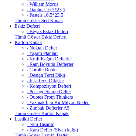
- William Morris
- Daphne 16,5*23,5
- Pastels 16,5*23,5
Tümü Göster Sert Kapak
Eskiz Defteri
- Beyaz Eskiz Defteri
Tümü Göster Eskiz Defteri
Karton Kapak
- Noktalı Defter
- Yaşam Planları
- Kraft Kağıtlı Defterler
- Ram Boyutlu Defterler
- Carolin Books
- Design Terzi Dikiş
- Just Terzi Dikişler
- Kompozisyon Defteri
- Postage Stamp Defter
- Quotes From Thinkers
- Yazmak İçin Bir Milyon Neden
- Zımbalı Defterler A5
Tümü Göster Karton Kapak
Lastikli Defter
- Nihi Tasarım
- Kara Defter (Siyah kağıt)
Tümü Göster Lastikli Defter