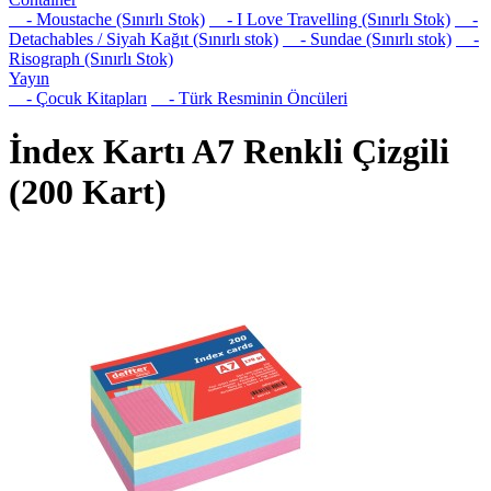
- Moustache (Sınırlı Stok)
- I Love Travelling (Sınırlı Stok)
-
Detachables / Siyah Kağıt (Sınırlı stok)
- Sundae (Sınırlı stok)
-
Risograph (Sınırlı Stok)
Yayın
- Çocuk Kitapları
- Türk Resminin Öncüleri
İndex Kartı A7 Renkli Çizgili
(200 Kart)