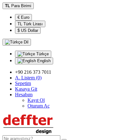
TL
Para Birimi
€ Euro
TL Türk Lirası
$ US Dollar
Dil
Türkçe
English
+90 216 373 7011
A. Listem (0)
Sepetim
Kasaya Git
Hesabım
Kayıt Ol
Oturum Aç