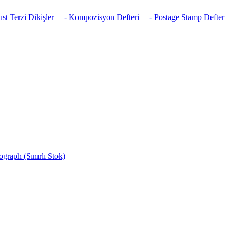
t Terzi Dikişler
- Kompozisyon Defteri
- Postage Stamp Defter
raph (Sınırlı Stok)