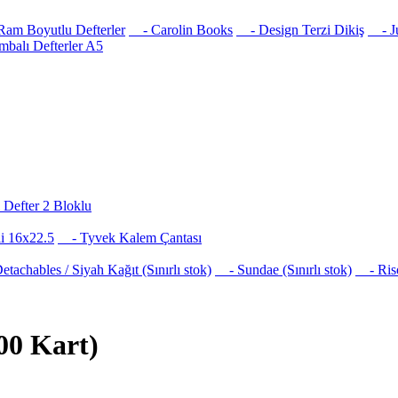
am Boyutlu Defterler
- Carolin Books
- Design Terzi Dikiş
- Jus
balı Defterler A5
Defter 2 Bloklu
i 16x22.5
- Tyvek Kalem Çantası
achables / Siyah Kağıt (Sınırlı stok)
- Sundae (Sınırlı stok)
- Risog
00 Kart)