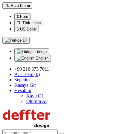
TL
Para Birimi
€ Euro
TL Türk Lirası
$ US Dollar
Dil
Türkçe
English
+90 216 373 7011
A. Listem (0)
Sepetim
Kasaya Git
Hesabım
Kayıt Ol
Oturum Aç