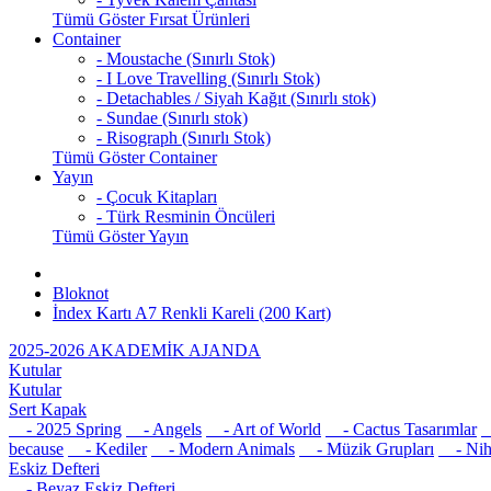
Tümü Göster Fırsat Ürünleri
Container
- Moustache (Sınırlı Stok)
- I Love Travelling (Sınırlı Stok)
- Detachables / Siyah Kağıt (Sınırlı stok)
- Sundae (Sınırlı stok)
- Risograph (Sınırlı Stok)
Tümü Göster Container
Yayın
- Çocuk Kitapları
- Türk Resminin Öncüleri
Tümü Göster Yayın
Bloknot
İndex Kartı A7 Renkli Kareli (200 Kart)
2025-2026 AKADEMİK AJANDA
Kutular
Kutular
Sert Kapak
- 2025 Spring
- Angels
- Art of World
- Cactus Tasarımlar
-
because
- Kediler
- Modern Animals
- Müzik Grupları
- Nih
Eskiz Defteri
- Beyaz Eskiz Defteri