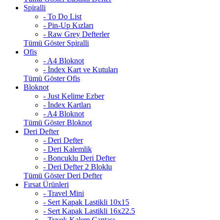
Spiralli
- To Do List
- Pin-Up Kızları
- Raw Grey Defterler
Tümü Göster Spiralli
Ofis
- A4 Bloknot
- İndex Kart ve Kutuları
Tümü Göster Ofis
Bloknot
- Just Kelime Ezber
- İndex Kartları
- A4 Bloknot
Tümü Göster Bloknot
Deri Defter
- Deri Defter
- Deri Kalemlik
- Boncuklu Deri Defter
- Deri Defter 2 Bloklu
Tümü Göster Deri Defter
Fırsat Ürünleri
- Travel Mini
- Sert Kapak Lastikli 10x15
- Sert Kapak Lastikli 16x22.5
- Tyvek Kalem Çantası