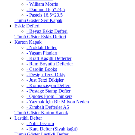
- William Morris
- Daphne 16,5*23,5
- Pastels 16,5*23,5
Tümü Göster Sert Kapak
Eskiz Defteri
- Beyaz Eskiz Defteri
Tümü Göster Eskiz Defteri
Karton Kapak
- Noktalı Defter
- Yaşam Planları
- Kraft Kağıtlı Defterler
- Ram Boyutlu Defterler
- Carolin Books
- Design Terzi Dikiş
- Just Terzi Dikişler
- Kompozisyon Defteri
- Postage Stamp Defter
- Quotes From Thinkers
- Yazmak İçin Bir Milyon Neden
- Zımbalı Defterler A5
Tümü Göster Karton Kapak
Lastikli Defter
- Nihi Tasarım
- Kara Defter (Siyah kağıt)
Tümü Göster Lastikli Defter