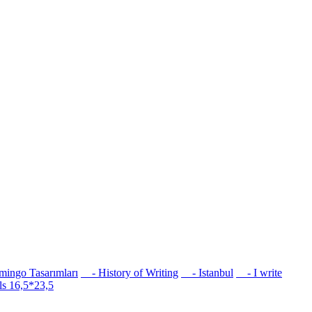
ingo Tasarımları
- History of Writing
- Istanbul
- I write
s 16,5*23,5