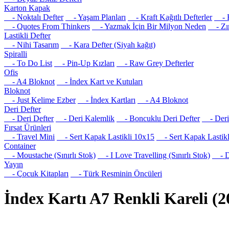
Karton Kapak
- Noktalı Defter
- Yaşam Planları
- Kraft Kağıtlı Defterler
- R
- Quotes From Thinkers
- Yazmak İçin Bir Milyon Neden
- Zım
Lastikli Defter
- Nihi Tasarım
- Kara Defter (Siyah kağıt)
Spiralli
- To Do List
- Pin-Up Kızları
- Raw Grey Defterler
Ofis
- A4 Bloknot
- İndex Kart ve Kutuları
Bloknot
- Just Kelime Ezber
- İndex Kartları
- A4 Bloknot
Deri Defter
- Deri Defter
- Deri Kalemlik
- Boncuklu Deri Defter
- Deri 
Fırsat Ürünleri
- Travel Mini
- Sert Kapak Lastikli 10x15
- Sert Kapak Lastikl
Container
- Moustache (Sınırlı Stok)
- I Love Travelling (Sınırlı Stok)
- Det
Yayın
- Çocuk Kitapları
- Türk Resminin Öncüleri
İndex Kartı A7 Renkli Kareli (2