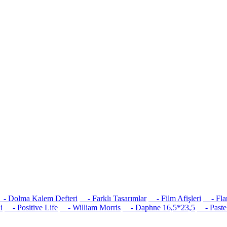
 Dolma Kalem Defteri
- Farklı Tasarımlar
- Film Afişleri
- Flam
i
- Positive Life
- William Morris
- Daphne 16,5*23,5
- Pastel