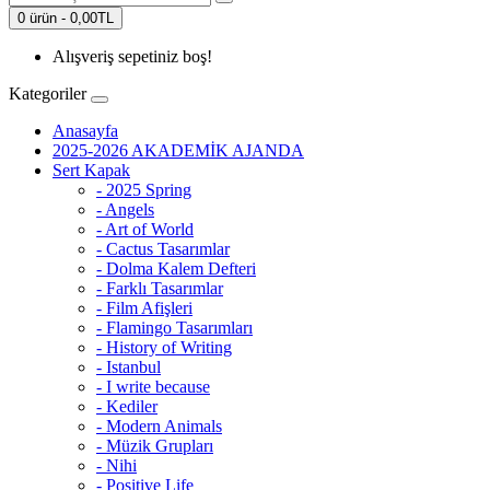
0 ürün - 0,00TL
Alışveriş sepetiniz boş!
Kategoriler
Anasayfa
2025-2026 AKADEMİK AJANDA
Sert Kapak
- 2025 Spring
- Angels
- Art of World
- Cactus Tasarımlar
- Dolma Kalem Defteri
- Farklı Tasarımlar
- Film Afişleri
- Flamingo Tasarımları
- History of Writing
- Istanbul
- I write because
- Kediler
- Modern Animals
- Müzik Grupları
- Nihi
- Positive Life