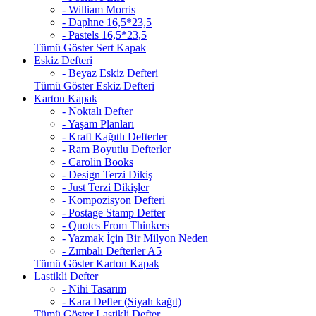
- William Morris
- Daphne 16,5*23,5
- Pastels 16,5*23,5
Tümü Göster Sert Kapak
Eskiz Defteri
- Beyaz Eskiz Defteri
Tümü Göster Eskiz Defteri
Karton Kapak
- Noktalı Defter
- Yaşam Planları
- Kraft Kağıtlı Defterler
- Ram Boyutlu Defterler
- Carolin Books
- Design Terzi Dikiş
- Just Terzi Dikişler
- Kompozisyon Defteri
- Postage Stamp Defter
- Quotes From Thinkers
- Yazmak İçin Bir Milyon Neden
- Zımbalı Defterler A5
Tümü Göster Karton Kapak
Lastikli Defter
- Nihi Tasarım
- Kara Defter (Siyah kağıt)
Tümü Göster Lastikli Defter