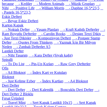
because
- Kediler
- Modern Animals
- Müzik Grupları
-
Nihi
- Positive Life
- William Morris
- Daphne 16,5*23,5
- Pastels 16,5*23,5
Eskiz Defteri
- Beyaz Eskiz Defteri
Karton Kapak
- Noktalı Defter
- Yaşam Planları
- Kraft Kağıtlı Defterler
-
Ram Boyutlu Defterler
- Carolin Books
- Design Terzi Dikiş
- Just Terzi Dikişler
- Kompozisyon Defteri
- Postage Stamp
Defter
- Quotes From Thinkers
- Yazmak İçin Bir Milyon
Neden
- Zımbalı Defterler A5
Lastikli Defter
- Nihi Tasarım
- Kara Defter (Siyah kağıt)
Spiralli
- To Do List
- Pin-Up Kızları
- Raw Grey Defterler
Ofis
- A4 Bloknot
- İndex Kart ve Kutuları
Bloknot
- Just Kelime Ezber
- İndex Kartları
- A4 Bloknot
Deri Defter
- Deri Defter
- Deri Kalemlik
- Boncuklu Deri Defter
-
Deri Defter 2 Bloklu
Fırsat Ürünleri
- Travel Mini
- Sert Kapak Lastikli 10x15
- Sert Kapak
Lastikli 16x22.5
- Tyvek Kalem Çantası