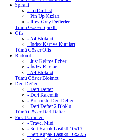
Spiralli
- To Do List
- Pin-Up Kızları
- Raw Grey Defterler
Tümü Göster Spiralli
Ofis
- A4 Bloknot
- İndex Kart ve Kutuları
Tümü Göster Ofis
Bloknot
- Just Kelime Ezber
- İndex Kartları
- A4 Bloknot
Tümü Göster Bloknot
Deri Defter
- Deri Defter
- Deri Kalemlik
- Boncuklu Deri Defter
- Deri Defter 2 Bloklu
Tümü Göster Deri Defter
Fırsat Ürünleri
- Travel Mini
- Sert Kapak Lastikli 10x15
- Sert Kapak Lastikli 16x22.5
- Tyvek Kalem Çantası