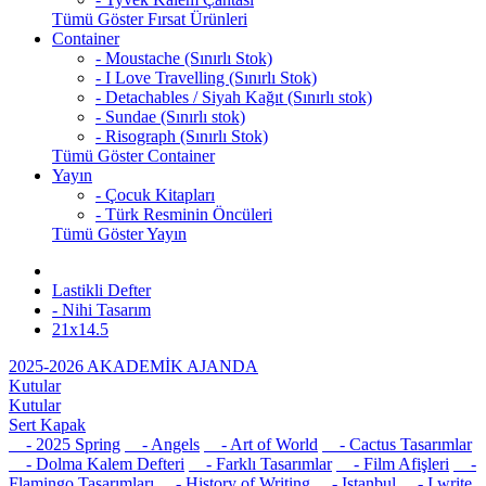
Tümü Göster Fırsat Ürünleri
Container
- Moustache (Sınırlı Stok)
- I Love Travelling (Sınırlı Stok)
- Detachables / Siyah Kağıt (Sınırlı stok)
- Sundae (Sınırlı stok)
- Risograph (Sınırlı Stok)
Tümü Göster Container
Yayın
- Çocuk Kitapları
- Türk Resminin Öncüleri
Tümü Göster Yayın
Lastikli Defter
- Nihi Tasarım
21x14.5
2025-2026 AKADEMİK AJANDA
Kutular
Kutular
Sert Kapak
- 2025 Spring
- Angels
- Art of World
- Cactus Tasarımlar
- Dolma Kalem Defteri
- Farklı Tasarımlar
- Film Afişleri
-
Flamingo Tasarımları
- History of Writing
- Istanbul
- I write