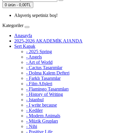
0 ürün - 0,00TL
Alışveriş sepetiniz boş!
Kategoriler
Anasayfa
2025-2026 AKADEMİK AJANDA
Sert Kapak
- 2025 Spring
- Angels
- Art of World
- Cactus Tasarımlar
- Dolma Kalem Defteri
- Farklı Tasarımlar
- Film Afişleri
- Flamingo Tasarımları
- History of Writing
- Istanbul
- I write because
- Kediler
- Modern Animals
- Müzik Grupları
- Nihi
- Positive Life