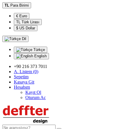
TL
Para Birimi
€ Euro
TL Türk Lirası
$ US Dollar
Dil
Türkçe
English
+90 216 373 7011
A. Listem (0)
Sepetim
Kasaya Git
Hesabım
Kayıt Ol
Oturum Aç