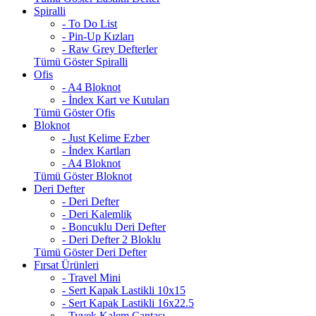
Spiralli
- To Do List
- Pin-Up Kızları
- Raw Grey Defterler
Tümü Göster Spiralli
Ofis
- A4 Bloknot
- İndex Kart ve Kutuları
Tümü Göster Ofis
Bloknot
- Just Kelime Ezber
- İndex Kartları
- A4 Bloknot
Tümü Göster Bloknot
Deri Defter
- Deri Defter
- Deri Kalemlik
- Boncuklu Deri Defter
- Deri Defter 2 Bloklu
Tümü Göster Deri Defter
Fırsat Ürünleri
- Travel Mini
- Sert Kapak Lastikli 10x15
- Sert Kapak Lastikli 16x22.5
- Tyvek Kalem Çantası