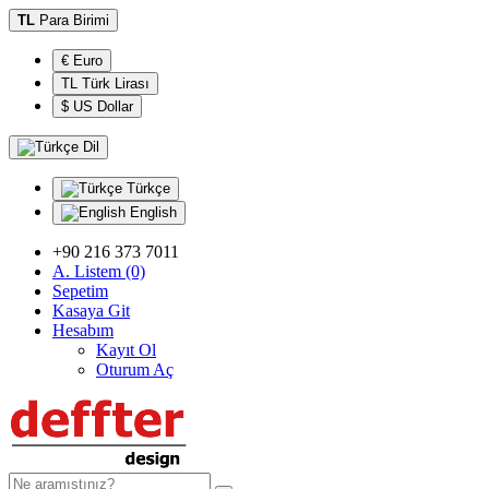
TL
Para Birimi
€ Euro
TL Türk Lirası
$ US Dollar
Dil
Türkçe
English
+90 216 373 7011
A. Listem (0)
Sepetim
Kasaya Git
Hesabım
Kayıt Ol
Oturum Aç