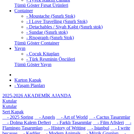
Tümü Göster Fırsat Ürünleri
Container
- Moustache (Sınırlı Stok)
- I Love Travelling (Sınırlı Stok)
- Detachables / Siyah Kağıt (Sınırlı stok)
- Sundae (Sınırlı stok)
- Risograph (Sınırlı Stok)
Tümü Göster Container
Yayın
- Çocuk Kitapları
- Türk Resminin Öncüleri
Tümü Göster Yayın
Karton Kapak
- Yaşam Planları
2025-2026 AKADEMİK AJANDA
Kutular
Kutular
Sert Kapak
- 2025 Spring
- Angels
- Art of World
- Cactus Tasarımlar
- Dolma Kalem Defteri
- Farklı Tasarımlar
- Film Afişleri
-
Flamingo Tasarımları
- History of Writing
- Istanbul
- I write
because
- Kediler
- Modern Animals
- Müzik Grupları
-