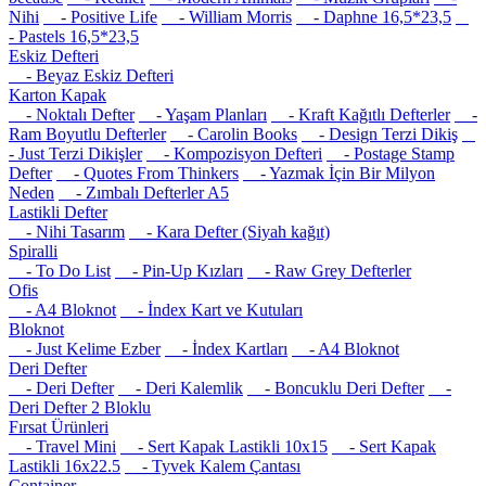
Nihi
- Positive Life
- William Morris
- Daphne 16,5*23,5
- Pastels 16,5*23,5
Eskiz Defteri
- Beyaz Eskiz Defteri
Karton Kapak
- Noktalı Defter
- Yaşam Planları
- Kraft Kağıtlı Defterler
-
Ram Boyutlu Defterler
- Carolin Books
- Design Terzi Dikiş
- Just Terzi Dikişler
- Kompozisyon Defteri
- Postage Stamp
Defter
- Quotes From Thinkers
- Yazmak İçin Bir Milyon
Neden
- Zımbalı Defterler A5
Lastikli Defter
- Nihi Tasarım
- Kara Defter (Siyah kağıt)
Spiralli
- To Do List
- Pin-Up Kızları
- Raw Grey Defterler
Ofis
- A4 Bloknot
- İndex Kart ve Kutuları
Bloknot
- Just Kelime Ezber
- İndex Kartları
- A4 Bloknot
Deri Defter
- Deri Defter
- Deri Kalemlik
- Boncuklu Deri Defter
-
Deri Defter 2 Bloklu
Fırsat Ürünleri
- Travel Mini
- Sert Kapak Lastikli 10x15
- Sert Kapak
Lastikli 16x22.5
- Tyvek Kalem Çantası
Container