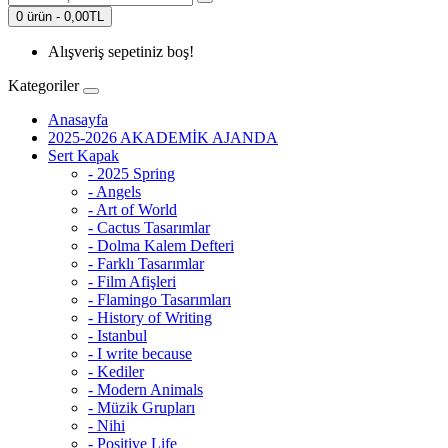
0 ürün - 0,00TL
Alışveriş sepetiniz boş!
Kategoriler
Anasayfa
2025-2026 AKADEMİK AJANDA
Sert Kapak
- 2025 Spring
- Angels
- Art of World
- Cactus Tasarımlar
- Dolma Kalem Defteri
- Farklı Tasarımlar
- Film Afişleri
- Flamingo Tasarımları
- History of Writing
- Istanbul
- I write because
- Kediler
- Modern Animals
- Müzik Grupları
- Nihi
- Positive Life