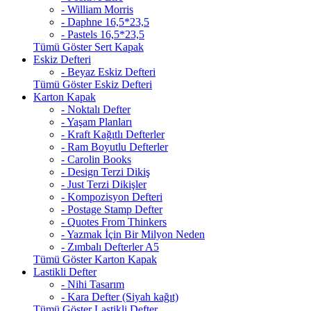
- William Morris
- Daphne 16,5*23,5
- Pastels 16,5*23,5
Tümü Göster Sert Kapak
Eskiz Defteri
- Beyaz Eskiz Defteri
Tümü Göster Eskiz Defteri
Karton Kapak
- Noktalı Defter
- Yaşam Planları
- Kraft Kağıtlı Defterler
- Ram Boyutlu Defterler
- Carolin Books
- Design Terzi Dikiş
- Just Terzi Dikişler
- Kompozisyon Defteri
- Postage Stamp Defter
- Quotes From Thinkers
- Yazmak İçin Bir Milyon Neden
- Zımbalı Defterler A5
Tümü Göster Karton Kapak
Lastikli Defter
- Nihi Tasarım
- Kara Defter (Siyah kağıt)
Tümü Göster Lastikli Defter