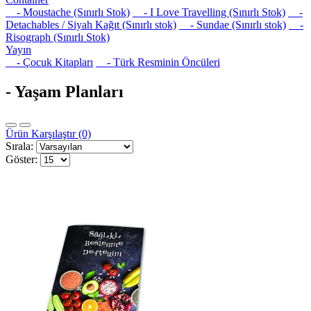
- Moustache (Sınırlı Stok)
- I Love Travelling (Sınırlı Stok)
-
Detachables / Siyah Kağıt (Sınırlı stok)
- Sundae (Sınırlı stok)
-
Risograph (Sınırlı Stok)
Yayın
- Çocuk Kitapları
- Türk Resminin Öncüleri
- Yaşam Planları
Ürün Karşılaştır (0)
Sırala:
Göster: