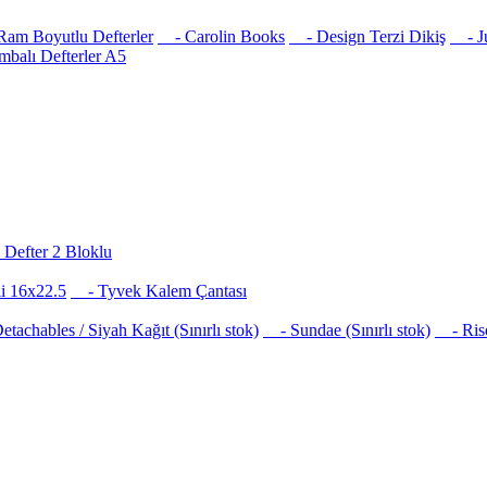
am Boyutlu Defterler
- Carolin Books
- Design Terzi Dikiş
- Jus
balı Defterler A5
Defter 2 Bloklu
i 16x22.5
- Tyvek Kalem Çantası
achables / Siyah Kağıt (Sınırlı stok)
- Sundae (Sınırlı stok)
- Risog