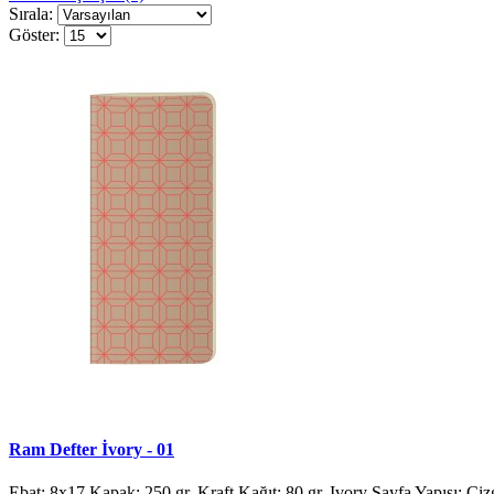
Sırala:
Göster:
Ram Defter İvory - 01
Ebat: 8x17 Kapak: 250 gr. Kraft Kağıt: 80 gr. Ivory Sayfa Yapısı: Çizg