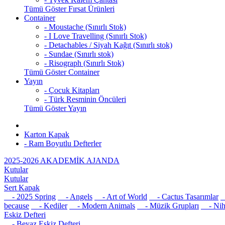
Tümü Göster Fırsat Ürünleri
Container
- Moustache (Sınırlı Stok)
- I Love Travelling (Sınırlı Stok)
- Detachables / Siyah Kağıt (Sınırlı stok)
- Sundae (Sınırlı stok)
- Risograph (Sınırlı Stok)
Tümü Göster Container
Yayın
- Çocuk Kitapları
- Türk Resminin Öncüleri
Tümü Göster Yayın
Karton Kapak
- Ram Boyutlu Defterler
2025-2026 AKADEMİK AJANDA
Kutular
Kutular
Sert Kapak
- 2025 Spring
- Angels
- Art of World
- Cactus Tasarımlar
-
because
- Kediler
- Modern Animals
- Müzik Grupları
- Nih
Eskiz Defteri
- Beyaz Eskiz Defteri