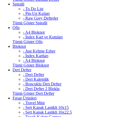
Spiralli
- To Do List
- Pin-Up Kızları
- Raw Grey Defterler
Tümü Göster Spiralli
Ofis
- A4 Bloknot
- İndex Kart ve Kutuları
Tümü Göster Ofis
Bloknot
- Just Kelime Ezber
- İndex Kartları
- A4 Bloknot
Tümü Göster Bloknot
Deri Defter
- Deri Defter
- Deri Kalemlik
- Boncuklu Deri Defter
- Deri Defter 2 Bloklu
Tümü Göster Deri Defter
Fırsat Ürünleri
- Travel Mini
- Sert Kapak Lastikli 10x15
- Sert Kapak Lastikli 16x22.5
- Tyvek Kalem Çantası