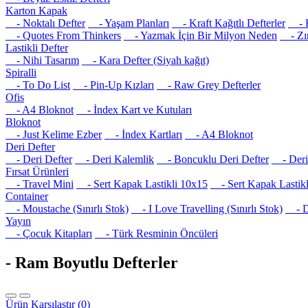
Karton Kapak
- Noktalı Defter
- Yaşam Planları
- Kraft Kağıtlı Defterler
- R
- Quotes From Thinkers
- Yazmak İçin Bir Milyon Neden
- Zım
Lastikli Defter
- Nihi Tasarım
- Kara Defter (Siyah kağıt)
Spiralli
- To Do List
- Pin-Up Kızları
- Raw Grey Defterler
Ofis
- A4 Bloknot
- İndex Kart ve Kutuları
Bloknot
- Just Kelime Ezber
- İndex Kartları
- A4 Bloknot
Deri Defter
- Deri Defter
- Deri Kalemlik
- Boncuklu Deri Defter
- Deri 
Fırsat Ürünleri
- Travel Mini
- Sert Kapak Lastikli 10x15
- Sert Kapak Lastikl
Container
- Moustache (Sınırlı Stok)
- I Love Travelling (Sınırlı Stok)
- Det
Yayın
- Çocuk Kitapları
- Türk Resminin Öncüleri
- Ram Boyutlu Defterler
Ürün Karşılaştır (0)