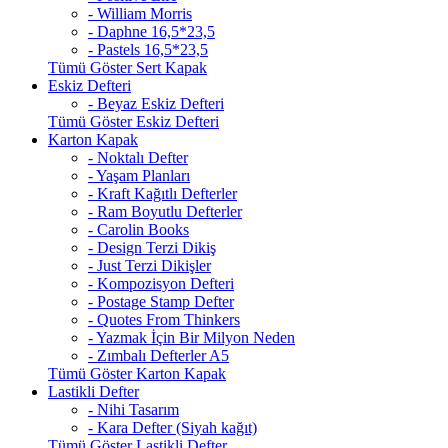
- William Morris
- Daphne 16,5*23,5
- Pastels 16,5*23,5
Tümü Göster Sert Kapak
Eskiz Defteri
- Beyaz Eskiz Defteri
Tümü Göster Eskiz Defteri
Karton Kapak
- Noktalı Defter
- Yaşam Planları
- Kraft Kağıtlı Defterler
- Ram Boyutlu Defterler
- Carolin Books
- Design Terzi Dikiş
- Just Terzi Dikişler
- Kompozisyon Defteri
- Postage Stamp Defter
- Quotes From Thinkers
- Yazmak İçin Bir Milyon Neden
- Zımbalı Defterler A5
Tümü Göster Karton Kapak
Lastikli Defter
- Nihi Tasarım
- Kara Defter (Siyah kağıt)
Tümü Göster Lastikli Defter