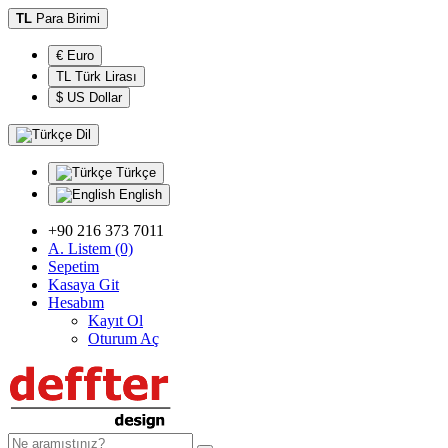
TL
Para Birimi
€ Euro
TL Türk Lirası
$ US Dollar
Dil
Türkçe
English
+90 216 373 7011
A. Listem (0)
Sepetim
Kasaya Git
Hesabım
Kayıt Ol
Oturum Aç