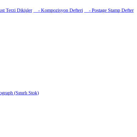
t Terzi Dikişler
- Kompozisyon Defteri
- Postage Stamp Defter
raph (Sınırlı Stok)