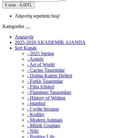
0 ürün - 0,00TL
Alışveriş sepetiniz boş!
Kategoriler
Anasayfa
2025-2026 AKADEMİK AJANDA
Sert Kapak
- 2025 Spring
- Angels
- Art of World
- Cactus Tasarımlar
- Dolma Kalem Defteri
- Farklı Tasarımlar
- Film Afişleri
- Flamingo Tasarımları
- History of Writing
- Istanbul
- I write because
- Kediler
- Modern Animals
- Müzik Grupları
- Nihi
- Positive Life