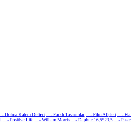
 Dolma Kalem Defteri
- Farklı Tasarımlar
- Film Afişleri
- Flam
i
- Positive Life
- William Morris
- Daphne 16,5*23,5
- Pastel