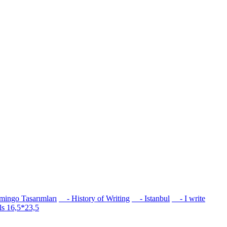
ingo Tasarımları
- History of Writing
- Istanbul
- I write
s 16,5*23,5