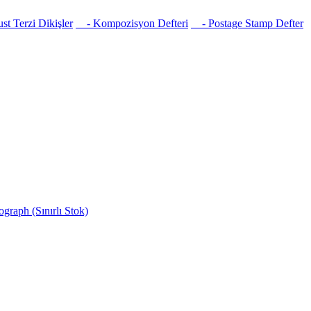
t Terzi Dikişler
- Kompozisyon Defteri
- Postage Stamp Defter
raph (Sınırlı Stok)