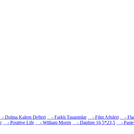
 Dolma Kalem Defteri
- Farklı Tasarımlar
- Film Afişleri
- Flam
i
- Positive Life
- William Morris
- Daphne 16,5*23,5
- Pastel