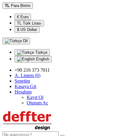
TL
Para Birimi
€ Euro
TL Türk Lirası
$ US Dollar
Dil
Türkçe
English
+90 216 373 7011
A. Listem (0)
Sepetim
Kasaya Git
Hesabım
Kayıt Ol
Oturum Aç