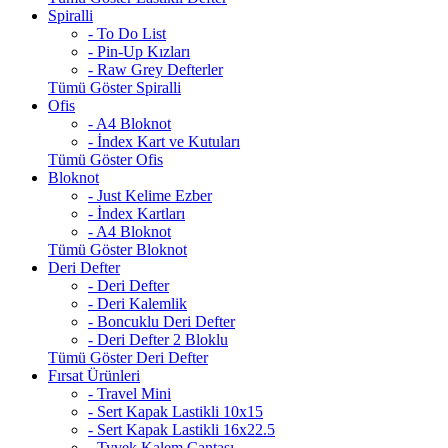
Spiralli
- To Do List
- Pin-Up Kızları
- Raw Grey Defterler
Tümü Göster Spiralli
Ofis
- A4 Bloknot
- İndex Kart ve Kutuları
Tümü Göster Ofis
Bloknot
- Just Kelime Ezber
- İndex Kartları
- A4 Bloknot
Tümü Göster Bloknot
Deri Defter
- Deri Defter
- Deri Kalemlik
- Boncuklu Deri Defter
- Deri Defter 2 Bloklu
Tümü Göster Deri Defter
Fırsat Ürünleri
- Travel Mini
- Sert Kapak Lastikli 10x15
- Sert Kapak Lastikli 16x22.5
- Tyvek Kalem Çantası