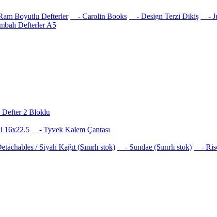
am Boyutlu Defterler
- Carolin Books
- Design Terzi Dikiş
- Jus
balı Defterler A5
Defter 2 Bloklu
i 16x22.5
- Tyvek Kalem Çantası
achables / Siyah Kağıt (Sınırlı stok)
- Sundae (Sınırlı stok)
- Risog