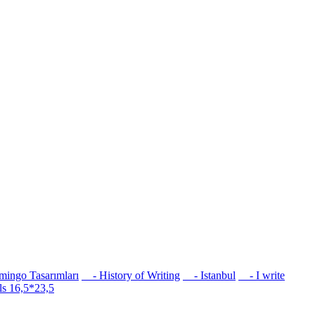
ingo Tasarımları
- History of Writing
- Istanbul
- I write
s 16,5*23,5