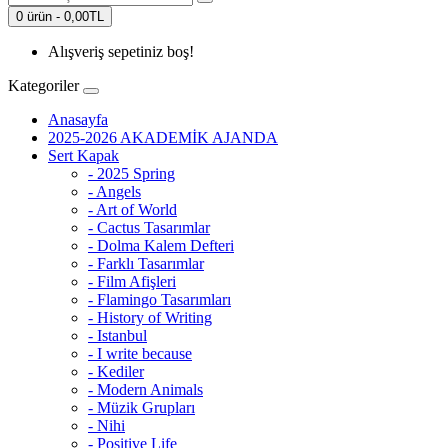
0 ürün - 0,00TL
Alışveriş sepetiniz boş!
Kategoriler
Anasayfa
2025-2026 AKADEMİK AJANDA
Sert Kapak
- 2025 Spring
- Angels
- Art of World
- Cactus Tasarımlar
- Dolma Kalem Defteri
- Farklı Tasarımlar
- Film Afişleri
- Flamingo Tasarımları
- History of Writing
- Istanbul
- I write because
- Kediler
- Modern Animals
- Müzik Grupları
- Nihi
- Positive Life