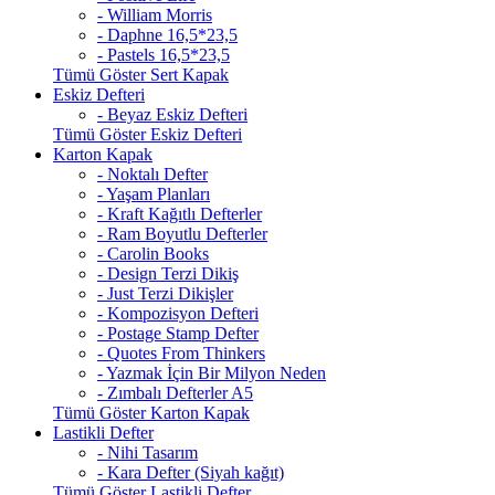
- William Morris
- Daphne 16,5*23,5
- Pastels 16,5*23,5
Tümü Göster Sert Kapak
Eskiz Defteri
- Beyaz Eskiz Defteri
Tümü Göster Eskiz Defteri
Karton Kapak
- Noktalı Defter
- Yaşam Planları
- Kraft Kağıtlı Defterler
- Ram Boyutlu Defterler
- Carolin Books
- Design Terzi Dikiş
- Just Terzi Dikişler
- Kompozisyon Defteri
- Postage Stamp Defter
- Quotes From Thinkers
- Yazmak İçin Bir Milyon Neden
- Zımbalı Defterler A5
Tümü Göster Karton Kapak
Lastikli Defter
- Nihi Tasarım
- Kara Defter (Siyah kağıt)
Tümü Göster Lastikli Defter