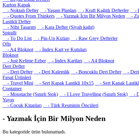
Karton Kapak
- Noktalı Defter
- Yaşam Planları
- Kraft Kağıtlı Defterler
- R
- Quotes From Thinkers
- Yazmak İçin Bir Milyon Neden
- Zım
Lastikli Defter
- Nihi Tasarım
- Kara Defter (Siyah kağıt)
Spiralli
- To Do List
- Pin-Up Kızları
- Raw Grey Defterler
Ofis
- A4 Bloknot
- İndex Kart ve Kutuları
Bloknot
- Just Kelime Ezber
- İndex Kartları
- A4 Bloknot
Deri Defter
- Deri Defter
- Deri Kalemlik
- Boncuklu Deri Defter
- Deri 
Fırsat Ürünleri
- Travel Mini
- Sert Kapak Lastikli 10x15
- Sert Kapak Lastikl
Container
- Moustache (Sınırlı Stok)
- I Love Travelling (Sınırlı Stok)
- Det
Yayın
- Çocuk Kitapları
- Türk Resminin Öncüleri
- Yazmak İçin Bir Milyon Neden
Bu kategoride ürün bulunamadı.