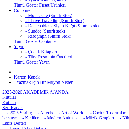
Tümü Göster Fırsat Ürünleri
Container
- Moustache (Sınırlı Stok)
- I Love Travelling (Sınırlı Stok)
- Detachables / Siyah Kağıt (Sınırlı stok)
- Sundae (Sınırlı stok)
- Risograph (Sınırlı Stok)
Tümü Göster Container
Yayın
- Çocuk Kitapları
- Türk Resminin Öncüleri
Tümü Göster Yayın
Karton Kapak
- Yazmak İçin Bir Milyon Neden
2025-2026 AKADEMİK AJANDA
Kutular
Kutular
Sert Kapak
- 2025 Spring
- Angels
- Art of World
- Cactus Tasarımlar
-
because
- Kediler
- Modern Animals
- Müzik Grupları
- Nih
Eskiz Defteri
- Beyaz Eskiz Defteri