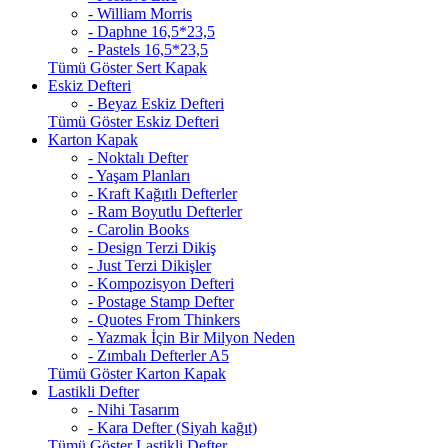
- William Morris
- Daphne 16,5*23,5
- Pastels 16,5*23,5
Tümü Göster Sert Kapak
Eskiz Defteri
- Beyaz Eskiz Defteri
Tümü Göster Eskiz Defteri
Karton Kapak
- Noktalı Defter
- Yaşam Planları
- Kraft Kağıtlı Defterler
- Ram Boyutlu Defterler
- Carolin Books
- Design Terzi Dikiş
- Just Terzi Dikişler
- Kompozisyon Defteri
- Postage Stamp Defter
- Quotes From Thinkers
- Yazmak İçin Bir Milyon Neden
- Zımbalı Defterler A5
Tümü Göster Karton Kapak
Lastikli Defter
- Nihi Tasarım
- Kara Defter (Siyah kağıt)
Tümü Göster Lastikli Defter