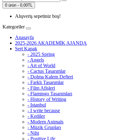
0 ürün - 0,00TL
Alışveriş sepetiniz boş!
Kategoriler
Anasayfa
2025-2026 AKADEMİK AJANDA
Sert Kapak
- 2025 Spring
- Angels
- Art of World
- Cactus Tasarımlar
- Dolma Kalem Defteri
- Farklı Tasarımlar
- Film Afişleri
- Flamingo Tasarımları
- History of Writing
- Istanbul
- I write because
- Kediler
- Modern Animals
- Müzik Grupları
- Nihi
- Positive Life