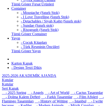
Tümü Göster Fırsat Ürünleri
Container
- Moustache (Sınırlı Stok)
- I Love Travelling (Sınırlı Stok)
- Detachables / Siyah Kağıt (Sınırlı stok)
- Sundae (Sınırlı stok)
- Risograph (Sınırlı Stok)
Tümü Göster Container
Yayın
- Çocuk Kitapları
- Türk Resminin Öncüleri
Tümü Göster Yayın
Karton Kapak
- Design Terzi Dikiş
2025-2026 AKADEMİK AJANDA
Kutular
Kutular
Sert Kapak
- 2025 Spring
- Angels
- Art of World
- Cactus Tasarımlar
- Dolma Kalem Defteri
- Farklı Tasarımlar
- Film Afişleri
-
Flamingo Tasarımları
- History of Writing
- Istanbul
- I write
because
- Kediler
- Modern Animals
- Müzik Grupları
-