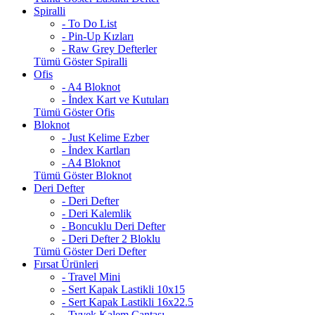
Spiralli
- To Do List
- Pin-Up Kızları
- Raw Grey Defterler
Tümü Göster Spiralli
Ofis
- A4 Bloknot
- İndex Kart ve Kutuları
Tümü Göster Ofis
Bloknot
- Just Kelime Ezber
- İndex Kartları
- A4 Bloknot
Tümü Göster Bloknot
Deri Defter
- Deri Defter
- Deri Kalemlik
- Boncuklu Deri Defter
- Deri Defter 2 Bloklu
Tümü Göster Deri Defter
Fırsat Ürünleri
- Travel Mini
- Sert Kapak Lastikli 10x15
- Sert Kapak Lastikli 16x22.5
- Tyvek Kalem Çantası