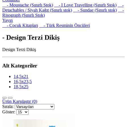
- Moustache (Sınırlı Stok)
- I Love Travelling (Sınırlı Stok)
-
Detachables / Siyah Kağıt (Sınırlı stok)
- Sundae (Sınırlı stok)
-
Risograph (Sınırlı Stok)
Yayın
- Çocuk Kitapları
- Türk Resminin Öncüleri
- Design Terzi Dikiş
Design Terzi Dikiş
Alt Kategoriler
14,5x21
16,5x23,5
18,5x25
Ürün Karşılaştır (0)
Sırala:
Göster: