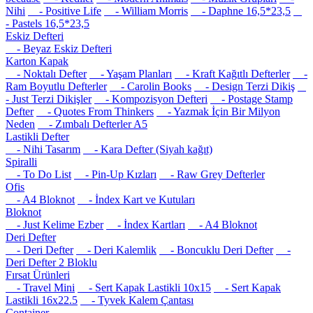
Nihi
- Positive Life
- William Morris
- Daphne 16,5*23,5
- Pastels 16,5*23,5
Eskiz Defteri
- Beyaz Eskiz Defteri
Karton Kapak
- Noktalı Defter
- Yaşam Planları
- Kraft Kağıtlı Defterler
-
Ram Boyutlu Defterler
- Carolin Books
- Design Terzi Dikiş
- Just Terzi Dikişler
- Kompozisyon Defteri
- Postage Stamp
Defter
- Quotes From Thinkers
- Yazmak İçin Bir Milyon
Neden
- Zımbalı Defterler A5
Lastikli Defter
- Nihi Tasarım
- Kara Defter (Siyah kağıt)
Spiralli
- To Do List
- Pin-Up Kızları
- Raw Grey Defterler
Ofis
- A4 Bloknot
- İndex Kart ve Kutuları
Bloknot
- Just Kelime Ezber
- İndex Kartları
- A4 Bloknot
Deri Defter
- Deri Defter
- Deri Kalemlik
- Boncuklu Deri Defter
-
Deri Defter 2 Bloklu
Fırsat Ürünleri
- Travel Mini
- Sert Kapak Lastikli 10x15
- Sert Kapak
Lastikli 16x22.5
- Tyvek Kalem Çantası
Container