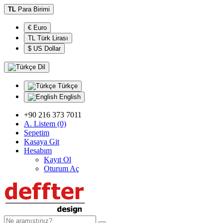
TL
Para Birimi
€ Euro
TL Türk Lirası
$ US Dollar
Dil
Türkçe
English
+90 216 373 7011
A. Listem (0)
Sepetim
Kasaya Git
Hesabım
Kayıt Ol
Oturum Aç