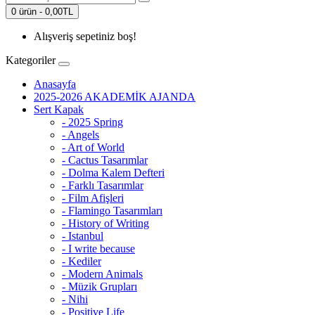
0 ürün - 0,00TL
Alışveriş sepetiniz boş!
Kategoriler
Anasayfa
2025-2026 AKADEMİK AJANDA
Sert Kapak
- 2025 Spring
- Angels
- Art of World
- Cactus Tasarımlar
- Dolma Kalem Defteri
- Farklı Tasarımlar
- Film Afişleri
- Flamingo Tasarımları
- History of Writing
- Istanbul
- I write because
- Kediler
- Modern Animals
- Müzik Grupları
- Nihi
- Positive Life