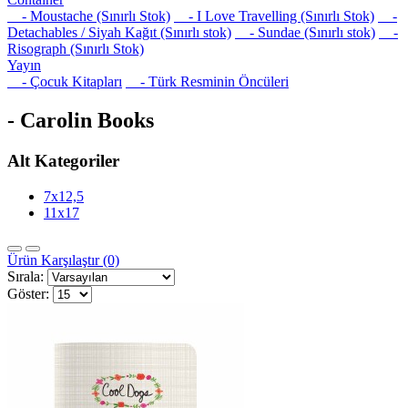
- Moustache (Sınırlı Stok)
- I Love Travelling (Sınırlı Stok)
-
Detachables / Siyah Kağıt (Sınırlı stok)
- Sundae (Sınırlı stok)
-
Risograph (Sınırlı Stok)
Yayın
- Çocuk Kitapları
- Türk Resminin Öncüleri
- Carolin Books
Alt Kategoriler
7x12,5
11x17
Ürün Karşılaştır (0)
Sırala:
Göster: