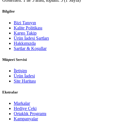
Gösterilen: 1 ile 5 arası, toplam: 5 (1 Sayfa)
Bilgiler
Bizi Tanıyın
Kalite Politikası
Kargo Takip
Ürün İadesi Şartları
Hakkımızda
Şartlar & Koşullar
Müşteri Servisi
İletişim
Ürün İadesi
Site Haritası
Ekstralar
Markalar
Hediye Çeki
Ortaklık Programı
Kampanyalar