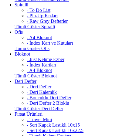
Spiralli
- To Do List
- Pin-Up Kızları
- Raw Grey Defterler
Tümü Göster Spiralli
Ofis
- A4 Bloknot
- İndex Kart ve Kutuları
Tümü Göster Ofis
Bloknot
- Just Kelime Ezber
- İndex Kartları
- A4 Bloknot
Tümü Göster Bloknot
Deri Defter
- Deri Defter
- Deri Kalemlik
- Boncuklu Deri Defter
- Deri Defter 2 Bloklu
Tümü Göster Deri Defter
Fırsat Ürünleri
- Travel Mini
- Sert Kapak Lastikli 10x15
- Sert Kapak Lastikli 16x22.5
- Tyvek Kalem Çantası