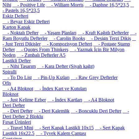
Nihi
- Positive Life
- William Morris
- Daphne 16,5*23,5
- Pastels 16,5*23,5
Eskiz Defteri
- Beyaz Eskiz Defteri
Karton Kapak
- Noktalı Defter
- Yaşam Planları
- Kraft Kağıtlı Defterler
-
Ram Boyutlu Defterler
- Carolin Books
- Design Terzi Dikiş
- Just Terzi Dikişler
- Kompozisyon Defteri
- Postage Stamp
Defter
- Quotes From Thinkers
- Yazmak İçin Bir Milyon
Neden
- Zımbalı Defterler A5
Lastikli Defter
- Nihi Tasarım
- Kara Defter (Siyah kağıt)
Spiralli
- To Do List
- Pin-Up Kızları
- Raw Grey Defterler
Ofis
- A4 Bloknot
- İndex Kart ve Kutuları
Bloknot
- Just Kelime Ezber
- İndex Kartları
- A4 Bloknot
Deri Defter
- Deri Defter
- Deri Kalemlik
- Boncuklu Deri Defter
-
Deri Defter 2 Bloklu
Fırsat Ürünleri
- Travel Mini
- Sert Kapak Lastikli 10x15
- Sert Kapak
Lastikli 16x22.5
- Tyvek Kalem Çantası
Container