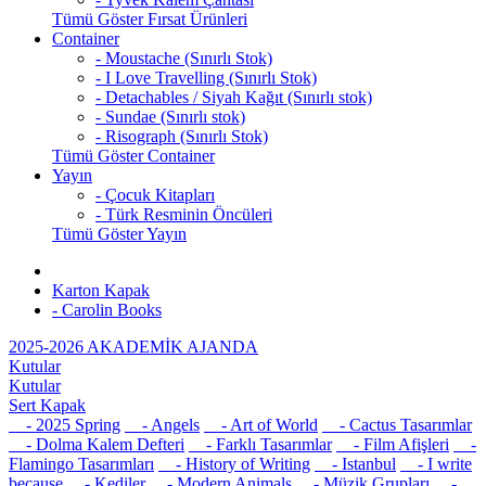
Tümü Göster Fırsat Ürünleri
Container
- Moustache (Sınırlı Stok)
- I Love Travelling (Sınırlı Stok)
- Detachables / Siyah Kağıt (Sınırlı stok)
- Sundae (Sınırlı stok)
- Risograph (Sınırlı Stok)
Tümü Göster Container
Yayın
- Çocuk Kitapları
- Türk Resminin Öncüleri
Tümü Göster Yayın
Karton Kapak
- Carolin Books
2025-2026 AKADEMİK AJANDA
Kutular
Kutular
Sert Kapak
- 2025 Spring
- Angels
- Art of World
- Cactus Tasarımlar
- Dolma Kalem Defteri
- Farklı Tasarımlar
- Film Afişleri
-
Flamingo Tasarımları
- History of Writing
- Istanbul
- I write
because
- Kediler
- Modern Animals
- Müzik Grupları
-