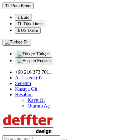
TL
Para Birimi
€ Euro
TL Türk Lirası
$ US Dollar
Dil
Türkçe
English
+90 216 373 7011
A. Listem (0)
Sepetim
Kasaya Git
Hesabım
Kayıt Ol
Oturum Aç