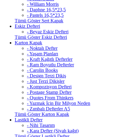
- William Morris
- Daphne 16,5*23,5
- Pastels 16,5*23,5
Tümü Göster Sert Kapak
Eskiz Defteri
- Beyaz Eskiz Defteri
Tümü Göster Eskiz Defteri
Karton Kapak
- Noktalı Defter
- Yaşam Planları
- Kraft Kağıtlı Defterler
- Ram Boyutlu Defterler
- Carolin Books
- Design Terzi Dikiş
- Just Terzi Dikişler
- Kompozisyon Defteri
- Postage Stamp Defter
- Quotes From Thinkers
- Yazmak İçin Bir Milyon Neden
- Zımbalı Defterler A5
Tümü Göster Karton Kapak
Lastikli Defter
- Nihi Tasarım
- Kara Defter (Siyah kağıt)
Tümü Göster Lastikli Defter