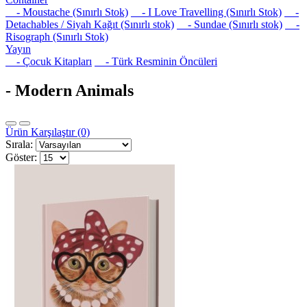
- Moustache (Sınırlı Stok)
- I Love Travelling (Sınırlı Stok)
-
Detachables / Siyah Kağıt (Sınırlı stok)
- Sundae (Sınırlı stok)
-
Risograph (Sınırlı Stok)
Yayın
- Çocuk Kitapları
- Türk Resminin Öncüleri
- Modern Animals
Ürün Karşılaştır (0)
Sırala:
Göster: