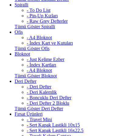
Spiralli
- To Do List
- Pin-Up Kızları
- Raw Grey Defterler
Tümü Göster Spiralli
Ofis
- A4 Bloknot
- İndex Kart ve Kutuları
Tümü Göster Ofis
Bloknot
- Just Kelime Ezber
- İndex Kartları
- A4 Bloknot
Tümü Göster Bloknot
Deri Defter
- Deri Defter
- Deri Kalemlik
- Boncuklu Deri Defter
- Deri Defter 2 Bloklu
Tümü Göster Deri Defter
Fırsat Ürünleri
- Travel Mini
- Sert Kapak Lastikli 10x15
- Sert Kapak Lastikli 16x22.5
- Tyvek Kalem Çantası