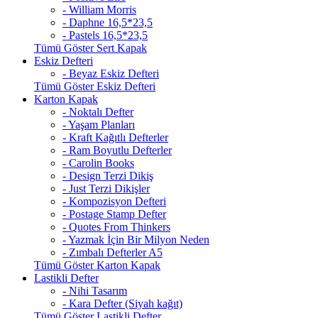
- William Morris
- Daphne 16,5*23,5
- Pastels 16,5*23,5
Tümü Göster Sert Kapak
Eskiz Defteri
- Beyaz Eskiz Defteri
Tümü Göster Eskiz Defteri
Karton Kapak
- Noktalı Defter
- Yaşam Planları
- Kraft Kağıtlı Defterler
- Ram Boyutlu Defterler
- Carolin Books
- Design Terzi Dikiş
- Just Terzi Dikişler
- Kompozisyon Defteri
- Postage Stamp Defter
- Quotes From Thinkers
- Yazmak İçin Bir Milyon Neden
- Zımbalı Defterler A5
Tümü Göster Karton Kapak
Lastikli Defter
- Nihi Tasarım
- Kara Defter (Siyah kağıt)
Tümü Göster Lastikli Defter