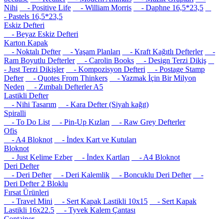
Nihi
- Positive Life
- William Morris
- Daphne 16,5*23,5
- Pastels 16,5*23,5
Eskiz Defteri
- Beyaz Eskiz Defteri
Karton Kapak
- Noktalı Defter
- Yaşam Planları
- Kraft Kağıtlı Defterler
-
Ram Boyutlu Defterler
- Carolin Books
- Design Terzi Dikiş
- Just Terzi Dikişler
- Kompozisyon Defteri
- Postage Stamp
Defter
- Quotes From Thinkers
- Yazmak İçin Bir Milyon
Neden
- Zımbalı Defterler A5
Lastikli Defter
- Nihi Tasarım
- Kara Defter (Siyah kağıt)
Spiralli
- To Do List
- Pin-Up Kızları
- Raw Grey Defterler
Ofis
- A4 Bloknot
- İndex Kart ve Kutuları
Bloknot
- Just Kelime Ezber
- İndex Kartları
- A4 Bloknot
Deri Defter
- Deri Defter
- Deri Kalemlik
- Boncuklu Deri Defter
-
Deri Defter 2 Bloklu
Fırsat Ürünleri
- Travel Mini
- Sert Kapak Lastikli 10x15
- Sert Kapak
Lastikli 16x22.5
- Tyvek Kalem Çantası
Container