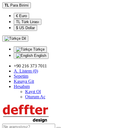
TL
Para Birimi
€ Euro
TL Türk Lirası
$ US Dollar
Dil
Türkçe
English
+90 216 373 7011
A. Listem (0)
Sepetim
Kasaya Git
Hesabım
Kayıt Ol
Oturum Aç