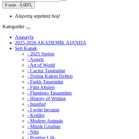
0 ürün - 0,00TL
Alışveriş sepetiniz boş!
Kategoriler
Anasayfa
2025-2026 AKADEMİK AJANDA
Sert Kapak
- 2025 Spring
- Angels
- Art of World
- Cactus Tasarımlar
- Dolma Kalem Defteri
- Farklı Tasarımlar
- Film Afişleri
- Flamingo Tasarımları
- History of Writing
- Istanbul
- I write because
- Kediler
- Modern Animals
- Müzik Grupları
- Nihi
- Positive Life