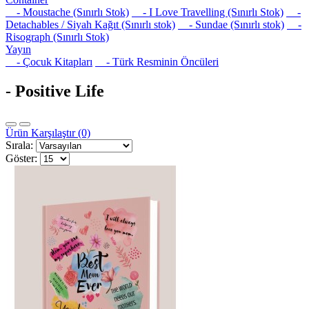
- Moustache (Sınırlı Stok)
- I Love Travelling (Sınırlı Stok)
-
Detachables / Siyah Kağıt (Sınırlı stok)
- Sundae (Sınırlı stok)
-
Risograph (Sınırlı Stok)
Yayın
- Çocuk Kitapları
- Türk Resminin Öncüleri
- Positive Life
Ürün Karşılaştır (0)
Sırala:
Göster: