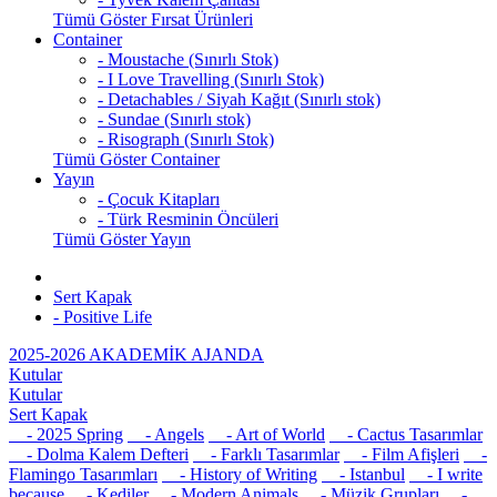
Tümü Göster Fırsat Ürünleri
Container
- Moustache (Sınırlı Stok)
- I Love Travelling (Sınırlı Stok)
- Detachables / Siyah Kağıt (Sınırlı stok)
- Sundae (Sınırlı stok)
- Risograph (Sınırlı Stok)
Tümü Göster Container
Yayın
- Çocuk Kitapları
- Türk Resminin Öncüleri
Tümü Göster Yayın
Sert Kapak
- Positive Life
2025-2026 AKADEMİK AJANDA
Kutular
Kutular
Sert Kapak
- 2025 Spring
- Angels
- Art of World
- Cactus Tasarımlar
- Dolma Kalem Defteri
- Farklı Tasarımlar
- Film Afişleri
-
Flamingo Tasarımları
- History of Writing
- Istanbul
- I write
because
- Kediler
- Modern Animals
- Müzik Grupları
-