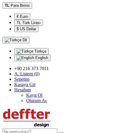
TL
Para Birimi
€ Euro
TL Türk Lirası
$ US Dollar
Dil
Türkçe
English
+90 216 373 7011
A. Listem (0)
Sepetim
Kasaya Git
Hesabım
Kayıt Ol
Oturum Aç