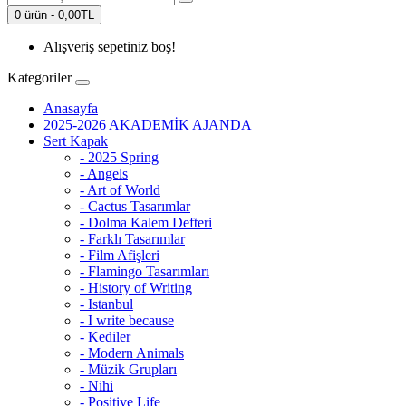
0 ürün - 0,00TL
Alışveriş sepetiniz boş!
Kategoriler
Anasayfa
2025-2026 AKADEMİK AJANDA
Sert Kapak
- 2025 Spring
- Angels
- Art of World
- Cactus Tasarımlar
- Dolma Kalem Defteri
- Farklı Tasarımlar
- Film Afişleri
- Flamingo Tasarımları
- History of Writing
- Istanbul
- I write because
- Kediler
- Modern Animals
- Müzik Grupları
- Nihi
- Positive Life