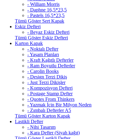
- William Morris
- Daphne 16,5*23,5
- Pastels 16,5*23,5
Tümü Göster Sert Kapak
Eskiz Defteri
- Beyaz Eskiz Defteri
Tümü Göster Eskiz Defteri
Karton Kapak
- Noktalı Defter
- Yaşam Planları
- Kraft Kağıtlı Defterler
- Ram Boyutlu Defterler
- Carolin Books
- Design Terzi Dikiş
- Just Terzi Dikişler
- Kompozisyon Defteri
- Postage Stamp Defter
- Quotes From Thinkers
- Yazmak İçin Bir Milyon Neden
- Zımbalı Defterler A5
Tümü Göster Karton Kapak
Lastikli Defter
- Nihi Tasarım
- Kara Defter (Siyah kağıt)
Tümü Göster Lastikli Defter