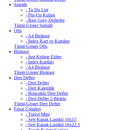
Spiralli
- To Do List
- Pin-Up Kızları
- Raw Grey Defterler
Tümü Göster Spiralli
Ofis
- A4 Bloknot
- İndex Kart ve Kutuları
Tümü Göster Ofis
Bloknot
- Just Kelime Ezber
- İndex Kartları
- A4 Bloknot
Tümü Göster Bloknot
Deri Defter
- Deri Defter
- Deri Kalemlik
- Boncuklu Deri Defter
- Deri Defter 2 Bloklu
Tümü Göster Deri Defter
Fırsat Ürünleri
- Travel Mini
- Sert Kapak Lastikli 10x15
- Sert Kapak Lastikli 16x22.5
- Tyvek Kalem Çantası