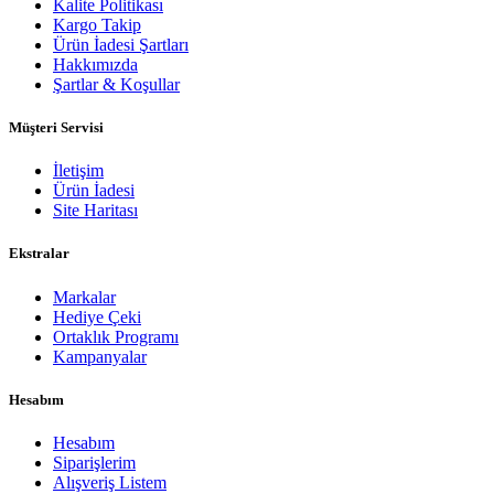
Kalite Politikası
Kargo Takip
Ürün İadesi Şartları
Hakkımızda
Şartlar & Koşullar
Müşteri Servisi
İletişim
Ürün İadesi
Site Haritası
Ekstralar
Markalar
Hediye Çeki
Ortaklık Programı
Kampanyalar
Hesabım
Hesabım
Siparişlerim
Alışveriş Listem