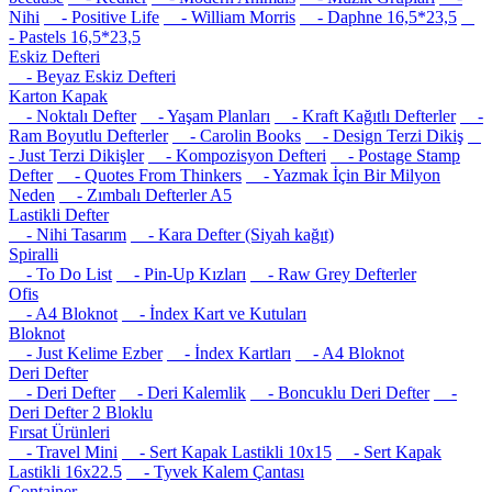
Nihi
- Positive Life
- William Morris
- Daphne 16,5*23,5
- Pastels 16,5*23,5
Eskiz Defteri
- Beyaz Eskiz Defteri
Karton Kapak
- Noktalı Defter
- Yaşam Planları
- Kraft Kağıtlı Defterler
-
Ram Boyutlu Defterler
- Carolin Books
- Design Terzi Dikiş
- Just Terzi Dikişler
- Kompozisyon Defteri
- Postage Stamp
Defter
- Quotes From Thinkers
- Yazmak İçin Bir Milyon
Neden
- Zımbalı Defterler A5
Lastikli Defter
- Nihi Tasarım
- Kara Defter (Siyah kağıt)
Spiralli
- To Do List
- Pin-Up Kızları
- Raw Grey Defterler
Ofis
- A4 Bloknot
- İndex Kart ve Kutuları
Bloknot
- Just Kelime Ezber
- İndex Kartları
- A4 Bloknot
Deri Defter
- Deri Defter
- Deri Kalemlik
- Boncuklu Deri Defter
-
Deri Defter 2 Bloklu
Fırsat Ürünleri
- Travel Mini
- Sert Kapak Lastikli 10x15
- Sert Kapak
Lastikli 16x22.5
- Tyvek Kalem Çantası
Container