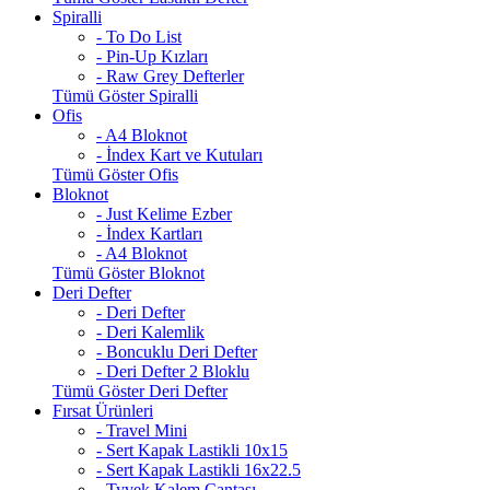
Spiralli
- To Do List
- Pin-Up Kızları
- Raw Grey Defterler
Tümü Göster Spiralli
Ofis
- A4 Bloknot
- İndex Kart ve Kutuları
Tümü Göster Ofis
Bloknot
- Just Kelime Ezber
- İndex Kartları
- A4 Bloknot
Tümü Göster Bloknot
Deri Defter
- Deri Defter
- Deri Kalemlik
- Boncuklu Deri Defter
- Deri Defter 2 Bloklu
Tümü Göster Deri Defter
Fırsat Ürünleri
- Travel Mini
- Sert Kapak Lastikli 10x15
- Sert Kapak Lastikli 16x22.5
- Tyvek Kalem Çantası