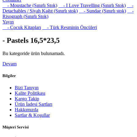
- Moustache (Sınırlı Stok)
- I Love Travelling (Sınırlı Stok)
-
Detachables / Siyah Kağıt (Sınırlı stok)
- Sundae (Sınırlı stok)
-
Risograph (Sınırlı Stok)
Yayın
- Çocuk Kitapları
- Türk Resminin Öncüleri
- Pastels 16,5*23,5
Bu kategoride ürün bulunamadı.
Devam
Bilgiler
Bizi Tanıyın
Kalite Politikası
Kargo Takip
Ürün İadesi Şartları
Hakkımızda
Şartlar & Koşullar
Müşteri Servisi