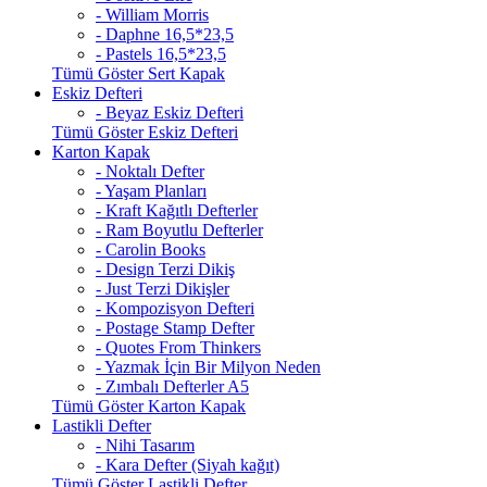
- William Morris
- Daphne 16,5*23,5
- Pastels 16,5*23,5
Tümü Göster Sert Kapak
Eskiz Defteri
- Beyaz Eskiz Defteri
Tümü Göster Eskiz Defteri
Karton Kapak
- Noktalı Defter
- Yaşam Planları
- Kraft Kağıtlı Defterler
- Ram Boyutlu Defterler
- Carolin Books
- Design Terzi Dikiş
- Just Terzi Dikişler
- Kompozisyon Defteri
- Postage Stamp Defter
- Quotes From Thinkers
- Yazmak İçin Bir Milyon Neden
- Zımbalı Defterler A5
Tümü Göster Karton Kapak
Lastikli Defter
- Nihi Tasarım
- Kara Defter (Siyah kağıt)
Tümü Göster Lastikli Defter