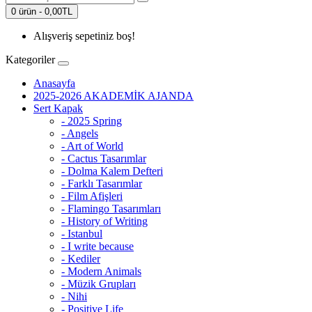
0 ürün - 0,00TL
Alışveriş sepetiniz boş!
Kategoriler
Anasayfa
2025-2026 AKADEMİK AJANDA
Sert Kapak
- 2025 Spring
- Angels
- Art of World
- Cactus Tasarımlar
- Dolma Kalem Defteri
- Farklı Tasarımlar
- Film Afişleri
- Flamingo Tasarımları
- History of Writing
- Istanbul
- I write because
- Kediler
- Modern Animals
- Müzik Grupları
- Nihi
- Positive Life