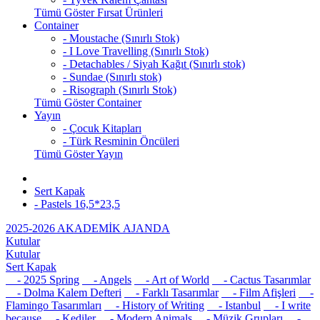
Tümü Göster Fırsat Ürünleri
Container
- Moustache (Sınırlı Stok)
- I Love Travelling (Sınırlı Stok)
- Detachables / Siyah Kağıt (Sınırlı stok)
- Sundae (Sınırlı stok)
- Risograph (Sınırlı Stok)
Tümü Göster Container
Yayın
- Çocuk Kitapları
- Türk Resminin Öncüleri
Tümü Göster Yayın
Sert Kapak
- Pastels 16,5*23,5
2025-2026 AKADEMİK AJANDA
Kutular
Kutular
Sert Kapak
- 2025 Spring
- Angels
- Art of World
- Cactus Tasarımlar
- Dolma Kalem Defteri
- Farklı Tasarımlar
- Film Afişleri
-
Flamingo Tasarımları
- History of Writing
- Istanbul
- I write
because
- Kediler
- Modern Animals
- Müzik Grupları
-