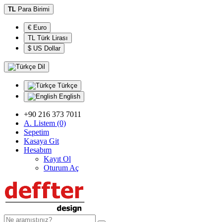
TL
Para Birimi
€ Euro
TL Türk Lirası
$ US Dollar
Dil
Türkçe
English
+90 216 373 7011
A. Listem (0)
Sepetim
Kasaya Git
Hesabım
Kayıt Ol
Oturum Aç