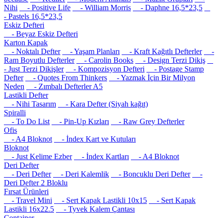
Nihi
- Positive Life
- William Morris
- Daphne 16,5*23,5
- Pastels 16,5*23,5
Eskiz Defteri
- Beyaz Eskiz Defteri
Karton Kapak
- Noktalı Defter
- Yaşam Planları
- Kraft Kağıtlı Defterler
-
Ram Boyutlu Defterler
- Carolin Books
- Design Terzi Dikiş
- Just Terzi Dikişler
- Kompozisyon Defteri
- Postage Stamp
Defter
- Quotes From Thinkers
- Yazmak İçin Bir Milyon
Neden
- Zımbalı Defterler A5
Lastikli Defter
- Nihi Tasarım
- Kara Defter (Siyah kağıt)
Spiralli
- To Do List
- Pin-Up Kızları
- Raw Grey Defterler
Ofis
- A4 Bloknot
- İndex Kart ve Kutuları
Bloknot
- Just Kelime Ezber
- İndex Kartları
- A4 Bloknot
Deri Defter
- Deri Defter
- Deri Kalemlik
- Boncuklu Deri Defter
-
Deri Defter 2 Bloklu
Fırsat Ürünleri
- Travel Mini
- Sert Kapak Lastikli 10x15
- Sert Kapak
Lastikli 16x22.5
- Tyvek Kalem Çantası
Container