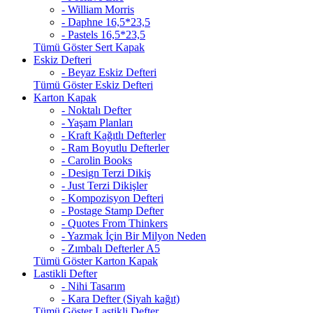
- William Morris
- Daphne 16,5*23,5
- Pastels 16,5*23,5
Tümü Göster Sert Kapak
Eskiz Defteri
- Beyaz Eskiz Defteri
Tümü Göster Eskiz Defteri
Karton Kapak
- Noktalı Defter
- Yaşam Planları
- Kraft Kağıtlı Defterler
- Ram Boyutlu Defterler
- Carolin Books
- Design Terzi Dikiş
- Just Terzi Dikişler
- Kompozisyon Defteri
- Postage Stamp Defter
- Quotes From Thinkers
- Yazmak İçin Bir Milyon Neden
- Zımbalı Defterler A5
Tümü Göster Karton Kapak
Lastikli Defter
- Nihi Tasarım
- Kara Defter (Siyah kağıt)
Tümü Göster Lastikli Defter