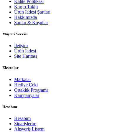
Kalite Politikası
Kargo Takip
Ürün İadesi Şartları
Hakkımızda
Şartlar & Koşullar
Müşteri Servisi
İletişim
Ürün İadesi
Site Haritası
Ekstralar
Markalar
Hediye Çeki
Ortaklık Programı
Kampanyalar
Hesabım
Hesabım
Siparişlerim
Alışveriş Listem