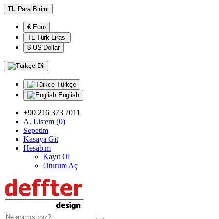
TL
Para Birimi
€ Euro
TL Türk Lirası
$ US Dollar
Dil
Türkçe
English
+90 216 373 7011
A. Listem (0)
Sepetim
Kasaya Git
Hesabım
Kayıt Ol
Oturum Aç