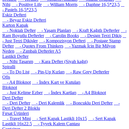
Nihi
- Positive Life
- William Morris
- Daphne 16,5*23,5
- Pastels 16,5*23,5
Eskiz Defteri
- Beyaz Eskiz Defteri
Karton Kapak
- Noktalı Defter
- Yaşam Planları
- Kraft Kağıtlı Defterler
-
Ram Boyutlu Defterler
- Carolin Books
- Design Terzi Dikiş
- Just Terzi Dikişler
- Kompozisyon Defteri
- Postage Stamp
Defter
- Quotes From Thinkers
- Yazmak İçin Bir Milyon
Neden
- Zımbalı Defterler A5
Lastikli Defter
- Nihi Tasarım
- Kara Defter (Siyah kağıt)
Spiralli
- To Do List
- Pin-Up Kızları
- Raw Grey Defterler
Ofis
- A4 Bloknot
- İndex Kart ve Kutuları
Bloknot
- Just Kelime Ezber
- İndex Kartları
- A4 Bloknot
Deri Defter
- Deri Defter
- Deri Kalemlik
- Boncuklu Deri Defter
-
Deri Defter 2 Bloklu
Fırsat Ürünleri
- Travel Mini
- Sert Kapak Lastikli 10x15
- Sert Kapak
Lastikli 16x22.5
- Tyvek Kalem Çantası
Container