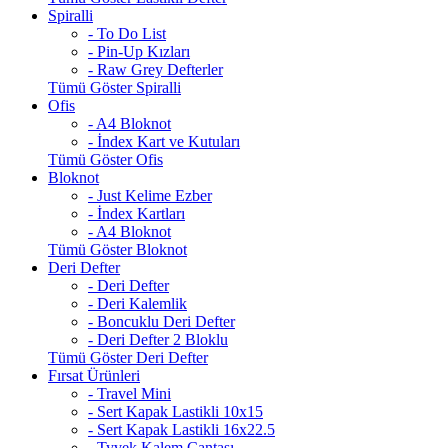
Spiralli
- To Do List
- Pin-Up Kızları
- Raw Grey Defterler
Tümü Göster Spiralli
Ofis
- A4 Bloknot
- İndex Kart ve Kutuları
Tümü Göster Ofis
Bloknot
- Just Kelime Ezber
- İndex Kartları
- A4 Bloknot
Tümü Göster Bloknot
Deri Defter
- Deri Defter
- Deri Kalemlik
- Boncuklu Deri Defter
- Deri Defter 2 Bloklu
Tümü Göster Deri Defter
Fırsat Ürünleri
- Travel Mini
- Sert Kapak Lastikli 10x15
- Sert Kapak Lastikli 16x22.5
- Tyvek Kalem Çantası