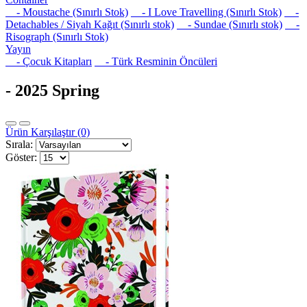
- Moustache (Sınırlı Stok)
- I Love Travelling (Sınırlı Stok)
-
Detachables / Siyah Kağıt (Sınırlı stok)
- Sundae (Sınırlı stok)
-
Risograph (Sınırlı Stok)
Yayın
- Çocuk Kitapları
- Türk Resminin Öncüleri
- 2025 Spring
Ürün Karşılaştır (0)
Sırala:
Göster: