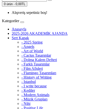
0 ürün - 0,00TL
Alışveriş sepetiniz boş!
Kategoriler
Anasayfa
2025-2026 AKADEMİK AJANDA
Sert Kapak
- 2025 Spring
- Angels
- Art of World
- Cactus Tasarımlar
- Dolma Kalem Defteri
- Farklı Tasarımlar
- Film Afişleri
- Flamingo Tasarımları
- History of Writing
- Istanbul
- I write because
- Kediler
- Modern Animals
- Müzik Grupları
- Nihi
- Positive Life