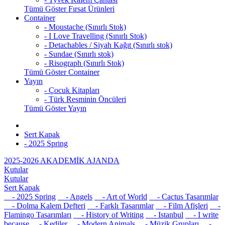
Tümü Göster Fırsat Ürünleri
Container
- Moustache (Sınırlı Stok)
- I Love Travelling (Sınırlı Stok)
- Detachables / Siyah Kağıt (Sınırlı stok)
- Sundae (Sınırlı stok)
- Risograph (Sınırlı Stok)
Tümü Göster Container
Yayın
- Çocuk Kitapları
- Türk Resminin Öncüleri
Tümü Göster Yayın
Sert Kapak
- 2025 Spring
2025-2026 AKADEMİK AJANDA
Kutular
Kutular
Sert Kapak
- 2025 Spring
- Angels
- Art of World
- Cactus Tasarımlar
- Dolma Kalem Defteri
- Farklı Tasarımlar
- Film Afişleri
-
Flamingo Tasarımları
- History of Writing
- Istanbul
- I write
because
- Kediler
- Modern Animals
- Müzik Grupları
-