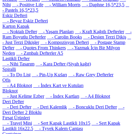
Nihi
- Positive Life
- William Morris
- Daphne 16,5*23,5
- Pastels 16,5*23,5
Eskiz Defteri
- Beyaz Eskiz Defteri
Karton Kapak
- Noktalı Defter
- Yaşam Planları
- Kraft Kağıtlı Defterler
-
Ram Boyutlu Defterler
- Carolin Books
- Design Terzi Dikiş
- Just Terzi Dikişler
- Kompozisyon Defteri
- Postage Stamp
Defter
- Quotes From Thinkers
- Yazmak İçin Bir Milyon
Neden
- Zımbalı Defterler A5
Lastikli Defter
- Nihi Tasarım
- Kara Defter (Siyah kağıt)
Spiralli
- To Do List
- Pin-Up Kızları
- Raw Grey Defterler
Ofis
- A4 Bloknot
- İndex Kart ve Kutuları
Bloknot
- Just Kelime Ezber
- İndex Kartları
- A4 Bloknot
Deri Defter
- Deri Defter
- Deri Kalemlik
- Boncuklu Deri Defter
-
Deri Defter 2 Bloklu
Fırsat Ürünleri
- Travel Mini
- Sert Kapak Lastikli 10x15
- Sert Kapak
Lastikli 16x22.5
- Tyvek Kalem Çantası
Container