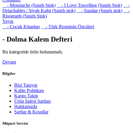
- Moustache (Sınırlı Stok)
- I Love Travelling (Sınırlı Stok)
-
Detachables / Siyah Kağıt (Sınırlı stok)
- Sundae (Sınırlı stok)
-
Risograph (Sınırlı Stok)
Yayın
- Çocuk Kitapları
- Türk Resminin Öncüleri
- Dolma Kalem Defteri
Bu kategoride ürün bulunamadı.
Devam
Bilgiler
Bizi Tanıyın
Kalite Politikası
Kargo Takip
Ürün İadesi Şartları
Hakkımızda
Şartlar & Koşullar
Müşteri Servisi