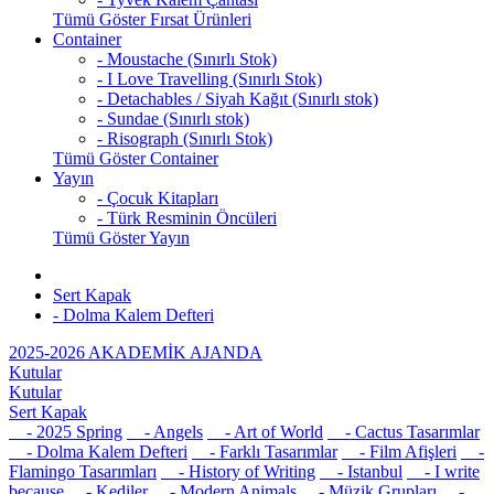
Tümü Göster Fırsat Ürünleri
Container
- Moustache (Sınırlı Stok)
- I Love Travelling (Sınırlı Stok)
- Detachables / Siyah Kağıt (Sınırlı stok)
- Sundae (Sınırlı stok)
- Risograph (Sınırlı Stok)
Tümü Göster Container
Yayın
- Çocuk Kitapları
- Türk Resminin Öncüleri
Tümü Göster Yayın
Sert Kapak
- Dolma Kalem Defteri
2025-2026 AKADEMİK AJANDA
Kutular
Kutular
Sert Kapak
- 2025 Spring
- Angels
- Art of World
- Cactus Tasarımlar
- Dolma Kalem Defteri
- Farklı Tasarımlar
- Film Afişleri
-
Flamingo Tasarımları
- History of Writing
- Istanbul
- I write
because
- Kediler
- Modern Animals
- Müzik Grupları
-