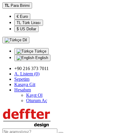
TL
Para Birimi
€ Euro
TL Türk Lirası
$ US Dollar
Dil
Türkçe
English
+90 216 373 7011
A. Listem (0)
Sepetim
Kasaya Git
Hesabım
Kayıt Ol
Oturum Aç