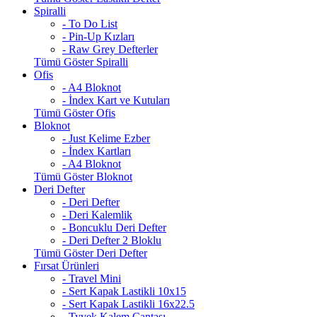
Spiralli
- To Do List
- Pin-Up Kızları
- Raw Grey Defterler
Tümü Göster Spiralli
Ofis
- A4 Bloknot
- İndex Kart ve Kutuları
Tümü Göster Ofis
Bloknot
- Just Kelime Ezber
- İndex Kartları
- A4 Bloknot
Tümü Göster Bloknot
Deri Defter
- Deri Defter
- Deri Kalemlik
- Boncuklu Deri Defter
- Deri Defter 2 Bloklu
Tümü Göster Deri Defter
Fırsat Ürünleri
- Travel Mini
- Sert Kapak Lastikli 10x15
- Sert Kapak Lastikli 16x22.5
- Tyvek Kalem Çantası