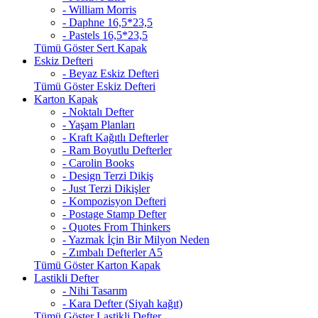
- William Morris
- Daphne 16,5*23,5
- Pastels 16,5*23,5
Tümü Göster Sert Kapak
Eskiz Defteri
- Beyaz Eskiz Defteri
Tümü Göster Eskiz Defteri
Karton Kapak
- Noktalı Defter
- Yaşam Planları
- Kraft Kağıtlı Defterler
- Ram Boyutlu Defterler
- Carolin Books
- Design Terzi Dikiş
- Just Terzi Dikişler
- Kompozisyon Defteri
- Postage Stamp Defter
- Quotes From Thinkers
- Yazmak İçin Bir Milyon Neden
- Zımbalı Defterler A5
Tümü Göster Karton Kapak
Lastikli Defter
- Nihi Tasarım
- Kara Defter (Siyah kağıt)
Tümü Göster Lastikli Defter