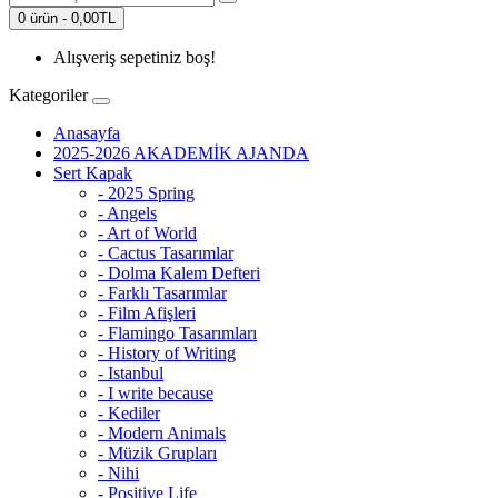
0 ürün - 0,00TL
Alışveriş sepetiniz boş!
Kategoriler
Anasayfa
2025-2026 AKADEMİK AJANDA
Sert Kapak
- 2025 Spring
- Angels
- Art of World
- Cactus Tasarımlar
- Dolma Kalem Defteri
- Farklı Tasarımlar
- Film Afişleri
- Flamingo Tasarımları
- History of Writing
- Istanbul
- I write because
- Kediler
- Modern Animals
- Müzik Grupları
- Nihi
- Positive Life