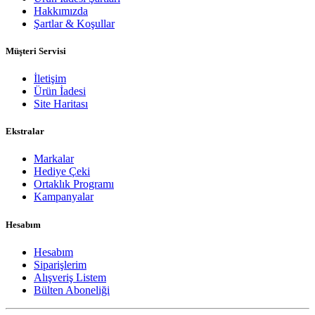
Hakkımızda
Şartlar & Koşullar
Müşteri Servisi
İletişim
Ürün İadesi
Site Haritası
Ekstralar
Markalar
Hediye Çeki
Ortaklık Programı
Kampanyalar
Hesabım
Hesabım
Siparişlerim
Alışveriş Listem
Bülten Aboneliği