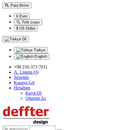
TL
Para Birimi
€ Euro
TL Türk Lirası
$ US Dollar
Dil
Türkçe
English
+90 216 373 7011
A. Listem (0)
Sepetim
Kasaya Git
Hesabım
Kayıt Ol
Oturum Aç