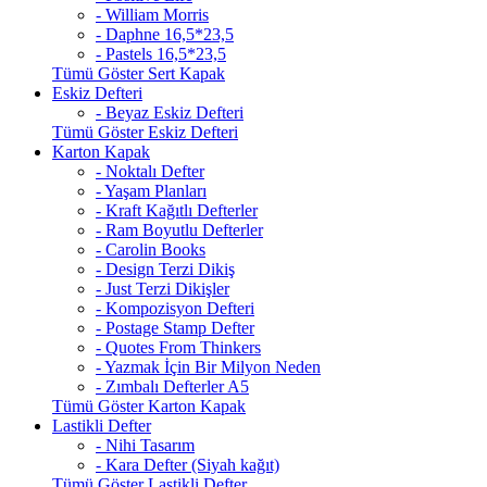
- William Morris
- Daphne 16,5*23,5
- Pastels 16,5*23,5
Tümü Göster Sert Kapak
Eskiz Defteri
- Beyaz Eskiz Defteri
Tümü Göster Eskiz Defteri
Karton Kapak
- Noktalı Defter
- Yaşam Planları
- Kraft Kağıtlı Defterler
- Ram Boyutlu Defterler
- Carolin Books
- Design Terzi Dikiş
- Just Terzi Dikişler
- Kompozisyon Defteri
- Postage Stamp Defter
- Quotes From Thinkers
- Yazmak İçin Bir Milyon Neden
- Zımbalı Defterler A5
Tümü Göster Karton Kapak
Lastikli Defter
- Nihi Tasarım
- Kara Defter (Siyah kağıt)
Tümü Göster Lastikli Defter