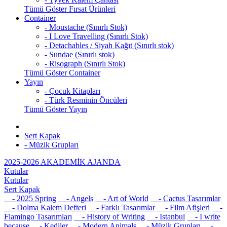
Tümü Göster Fırsat Ürünleri
Container
- Moustache (Sınırlı Stok)
- I Love Travelling (Sınırlı Stok)
- Detachables / Siyah Kağıt (Sınırlı stok)
- Sundae (Sınırlı stok)
- Risograph (Sınırlı Stok)
Tümü Göster Container
Yayın
- Çocuk Kitapları
- Türk Resminin Öncüleri
Tümü Göster Yayın
Sert Kapak
- Müzik Grupları
2025-2026 AKADEMİK AJANDA
Kutular
Kutular
Sert Kapak
- 2025 Spring
- Angels
- Art of World
- Cactus Tasarımlar
- Dolma Kalem Defteri
- Farklı Tasarımlar
- Film Afişleri
-
Flamingo Tasarımları
- History of Writing
- Istanbul
- I write
because
- Kediler
- Modern Animals
- Müzik Grupları
-