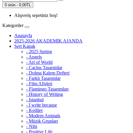
0 ürün - 0,00TL
Alışveriş sepetiniz boş!
Kategoriler
Anasayfa
2025-2026 AKADEMİK AJANDA
Sert Kapak
- 2025 Spring
- Angels
- Art of World
- Cactus Tasarımlar
- Dolma Kalem Defteri
- Farklı Tasarımlar
- Film Afişleri
- Flamingo Tasarımları
- History of Writing
- Istanbul
- I write because
- Kediler
- Modern Animals
- Müzik Grupları
- Nihi
- Positive Life