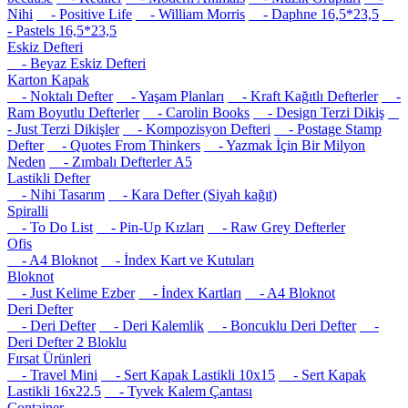
Nihi
- Positive Life
- William Morris
- Daphne 16,5*23,5
- Pastels 16,5*23,5
Eskiz Defteri
- Beyaz Eskiz Defteri
Karton Kapak
- Noktalı Defter
- Yaşam Planları
- Kraft Kağıtlı Defterler
-
Ram Boyutlu Defterler
- Carolin Books
- Design Terzi Dikiş
- Just Terzi Dikişler
- Kompozisyon Defteri
- Postage Stamp
Defter
- Quotes From Thinkers
- Yazmak İçin Bir Milyon
Neden
- Zımbalı Defterler A5
Lastikli Defter
- Nihi Tasarım
- Kara Defter (Siyah kağıt)
Spiralli
- To Do List
- Pin-Up Kızları
- Raw Grey Defterler
Ofis
- A4 Bloknot
- İndex Kart ve Kutuları
Bloknot
- Just Kelime Ezber
- İndex Kartları
- A4 Bloknot
Deri Defter
- Deri Defter
- Deri Kalemlik
- Boncuklu Deri Defter
-
Deri Defter 2 Bloklu
Fırsat Ürünleri
- Travel Mini
- Sert Kapak Lastikli 10x15
- Sert Kapak
Lastikli 16x22.5
- Tyvek Kalem Çantası
Container