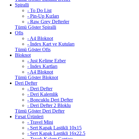
Spiralli
- To Do List
- Pin-Up Kızları
- Raw Grey Defterler
Tümü Göster Spiralli
Ofis
- A4 Bloknot
- İndex Kart ve Kutuları
Tümü Göster Ofis
Bloknot
- Just Kelime Ezber
- İndex Kartları
- A4 Bloknot
Tümü Göster Bloknot
Deri Defter
- Deri Defter
- Deri Kalemlik
- Boncuklu Deri Defter
- Deri Defter 2 Bloklu
Tümü Göster Deri Defter
Fırsat Ürünleri
- Travel Mini
- Sert Kapak Lastikli 10x15
- Sert Kapak Lastikli 16x22.5
- Tyvek Kalem Çantası