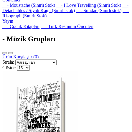
- Moustache (Sınırlı Stok)
- I Love Travelling (Sınırlı Stok)
-
Detachables / Siyah Kağıt (Sınırlı stok)
- Sundae (Sınırlı stok)
-
Risograph (Sınırlı Stok)
Yayın
- Çocuk Kitapları
- Türk Resminin Öncüleri
- Müzik Grupları
Ürün Karşılaştır (0)
Sırala:
Göster: