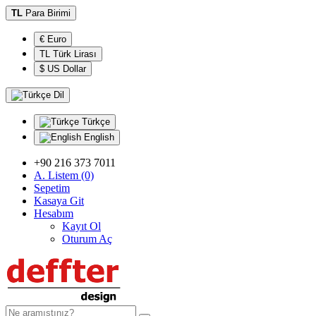
TL
Para Birimi
€ Euro
TL Türk Lirası
$ US Dollar
Dil
Türkçe
English
+90 216 373 7011
A. Listem (0)
Sepetim
Kasaya Git
Hesabım
Kayıt Ol
Oturum Aç