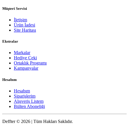
Müşteri Servisi
İletişim
Ürün İadesi
Site Haritası
Ekstralar
Markalar
Hediye Çeki
Ortaklık Programı
Kampanyalar
Hesabım
Hesabım
Siparişlerim
Alışveriş Listem
Bülten Aboneliği
Deffter © 2026 | Tüm Hakları Saklıdır.