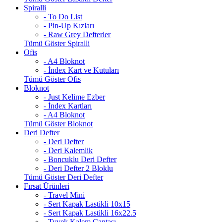
Spiralli
- To Do List
- Pin-Up Kızları
- Raw Grey Defterler
Tümü Göster Spiralli
Ofis
- A4 Bloknot
- İndex Kart ve Kutuları
Tümü Göster Ofis
Bloknot
- Just Kelime Ezber
- İndex Kartları
- A4 Bloknot
Tümü Göster Bloknot
Deri Defter
- Deri Defter
- Deri Kalemlik
- Boncuklu Deri Defter
- Deri Defter 2 Bloklu
Tümü Göster Deri Defter
Fırsat Ürünleri
- Travel Mini
- Sert Kapak Lastikli 10x15
- Sert Kapak Lastikli 16x22.5
- Tyvek Kalem Çantası