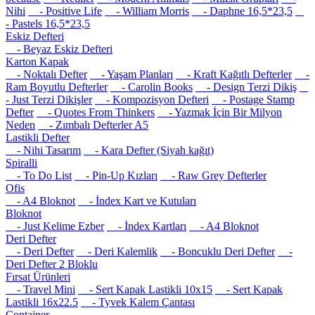
Nihi
- Positive Life
- William Morris
- Daphne 16,5*23,5
- Pastels 16,5*23,5
Eskiz Defteri
- Beyaz Eskiz Defteri
Karton Kapak
- Noktalı Defter
- Yaşam Planları
- Kraft Kağıtlı Defterler
-
Ram Boyutlu Defterler
- Carolin Books
- Design Terzi Dikiş
- Just Terzi Dikişler
- Kompozisyon Defteri
- Postage Stamp
Defter
- Quotes From Thinkers
- Yazmak İçin Bir Milyon
Neden
- Zımbalı Defterler A5
Lastikli Defter
- Nihi Tasarım
- Kara Defter (Siyah kağıt)
Spiralli
- To Do List
- Pin-Up Kızları
- Raw Grey Defterler
Ofis
- A4 Bloknot
- İndex Kart ve Kutuları
Bloknot
- Just Kelime Ezber
- İndex Kartları
- A4 Bloknot
Deri Defter
- Deri Defter
- Deri Kalemlik
- Boncuklu Deri Defter
-
Deri Defter 2 Bloklu
Fırsat Ürünleri
- Travel Mini
- Sert Kapak Lastikli 10x15
- Sert Kapak
Lastikli 16x22.5
- Tyvek Kalem Çantası
Container