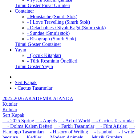
Tümü Göster Fırsat Ürünleri
Container
- Moustache (Sınırlı Stok)
- I Love Travelling (Sınırlı Stok)
- Detachables / Siyah Kağıt (Sınırlı stok)
- Sundae (Sınırlı stok)
- Risograph (Sınırlı Stok)
Tümü Göster Container
Yayın
- Çocuk Kitapları
- Türk Resminin Öncüleri
Tümü Göster Yayın
Sert Kapak
- Cactus Tasarımlar
2025-2026 AKADEMİK AJANDA
Kutular
Kutular
Sert Kapak
- 2025 Spring
- Angels
- Art of World
- Cactus Tasarımlar
- Dolma Kalem Defteri
- Farklı Tasarımlar
- Film Afişleri
-
Flamingo Tasarımları
- History of Writing
- Istanbul
- I write
because
- Kediler
- Modern Animals
- Müzik Grupları
-