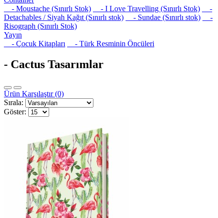
- Moustache (Sınırlı Stok)
- I Love Travelling (Sınırlı Stok)
-
Detachables / Siyah Kağıt (Sınırlı stok)
- Sundae (Sınırlı stok)
-
Risograph (Sınırlı Stok)
Yayın
- Çocuk Kitapları
- Türk Resminin Öncüleri
- Cactus Tasarımlar
Ürün Karşılaştır (0)
Sırala:
Göster: