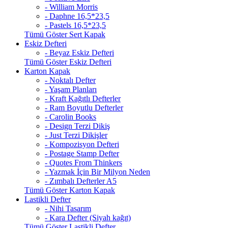
- William Morris
- Daphne 16,5*23,5
- Pastels 16,5*23,5
Tümü Göster Sert Kapak
Eskiz Defteri
- Beyaz Eskiz Defteri
Tümü Göster Eskiz Defteri
Karton Kapak
- Noktalı Defter
- Yaşam Planları
- Kraft Kağıtlı Defterler
- Ram Boyutlu Defterler
- Carolin Books
- Design Terzi Dikiş
- Just Terzi Dikişler
- Kompozisyon Defteri
- Postage Stamp Defter
- Quotes From Thinkers
- Yazmak İçin Bir Milyon Neden
- Zımbalı Defterler A5
Tümü Göster Karton Kapak
Lastikli Defter
- Nihi Tasarım
- Kara Defter (Siyah kağıt)
Tümü Göster Lastikli Defter