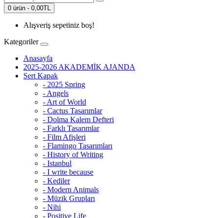
0 ürün - 0,00TL
Alışveriş sepetiniz boş!
Kategoriler
Anasayfa
2025-2026 AKADEMİK AJANDA
Sert Kapak
- 2025 Spring
- Angels
- Art of World
- Cactus Tasarımlar
- Dolma Kalem Defteri
- Farklı Tasarımlar
- Film Afişleri
- Flamingo Tasarımları
- History of Writing
- Istanbul
- I write because
- Kediler
- Modern Animals
- Müzik Grupları
- Nihi
- Positive Life