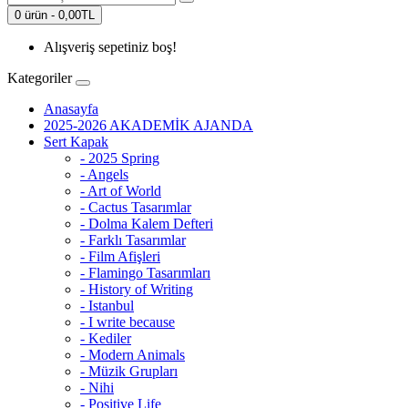
0 ürün - 0,00TL
Alışveriş sepetiniz boş!
Kategoriler
Anasayfa
2025-2026 AKADEMİK AJANDA
Sert Kapak
- 2025 Spring
- Angels
- Art of World
- Cactus Tasarımlar
- Dolma Kalem Defteri
- Farklı Tasarımlar
- Film Afişleri
- Flamingo Tasarımları
- History of Writing
- Istanbul
- I write because
- Kediler
- Modern Animals
- Müzik Grupları
- Nihi
- Positive Life