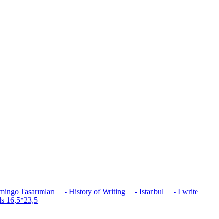
ingo Tasarımları
- History of Writing
- Istanbul
- I write
s 16,5*23,5