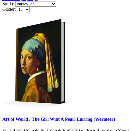
Sırala:
Göster:
Art of World / The Girl Wiht A Pearl Earring (Wermeer)
Ebat: 14x20 Kapak: Sert Kapak Kağıt: 70 gr. Enzo Lux Sayfa Yapısı: 