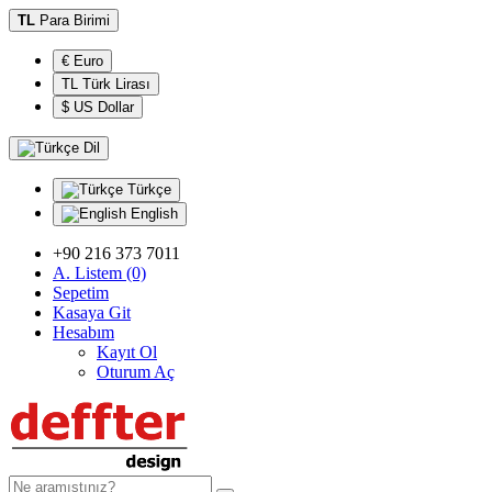
TL
Para Birimi
€ Euro
TL Türk Lirası
$ US Dollar
Dil
Türkçe
English
+90 216 373 7011
A. Listem (0)
Sepetim
Kasaya Git
Hesabım
Kayıt Ol
Oturum Aç