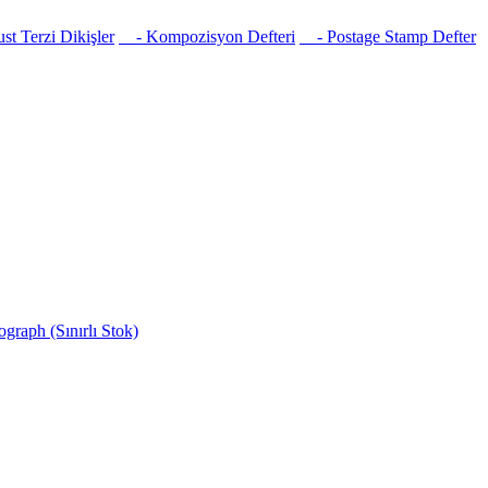
t Terzi Dikişler
- Kompozisyon Defteri
- Postage Stamp Defter
raph (Sınırlı Stok)