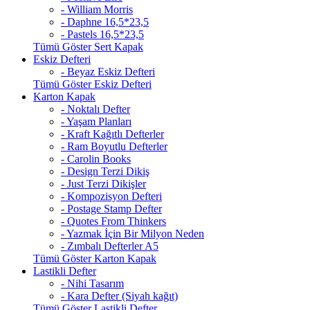
- William Morris
- Daphne 16,5*23,5
- Pastels 16,5*23,5
Tümü Göster Sert Kapak
Eskiz Defteri
- Beyaz Eskiz Defteri
Tümü Göster Eskiz Defteri
Karton Kapak
- Noktalı Defter
- Yaşam Planları
- Kraft Kağıtlı Defterler
- Ram Boyutlu Defterler
- Carolin Books
- Design Terzi Dikiş
- Just Terzi Dikişler
- Kompozisyon Defteri
- Postage Stamp Defter
- Quotes From Thinkers
- Yazmak İçin Bir Milyon Neden
- Zımbalı Defterler A5
Tümü Göster Karton Kapak
Lastikli Defter
- Nihi Tasarım
- Kara Defter (Siyah kağıt)
Tümü Göster Lastikli Defter