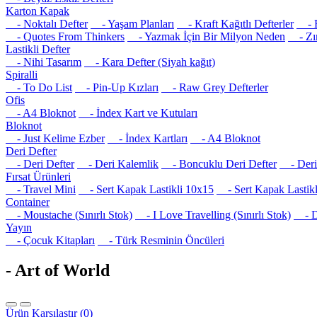
Karton Kapak
- Noktalı Defter
- Yaşam Planları
- Kraft Kağıtlı Defterler
- R
- Quotes From Thinkers
- Yazmak İçin Bir Milyon Neden
- Zım
Lastikli Defter
- Nihi Tasarım
- Kara Defter (Siyah kağıt)
Spiralli
- To Do List
- Pin-Up Kızları
- Raw Grey Defterler
Ofis
- A4 Bloknot
- İndex Kart ve Kutuları
Bloknot
- Just Kelime Ezber
- İndex Kartları
- A4 Bloknot
Deri Defter
- Deri Defter
- Deri Kalemlik
- Boncuklu Deri Defter
- Deri 
Fırsat Ürünleri
- Travel Mini
- Sert Kapak Lastikli 10x15
- Sert Kapak Lastikl
Container
- Moustache (Sınırlı Stok)
- I Love Travelling (Sınırlı Stok)
- Det
Yayın
- Çocuk Kitapları
- Türk Resminin Öncüleri
- Art of World
Ürün Karşılaştır (0)