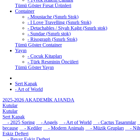
Tümü Göster Fırsat Ürünleri
Container
- Moustache (Sınırlı Stok)
- I Love Travelling (Sınırlı Stok)
- Detachables / Siyah Kağıt (Sınırlı stok)
- Sundae (Sınırlı stok)
- Risograph (Sınırlı Stok)
Tümü Göster Container
Yayın
- Çocuk Kitapları
- Türk Resminin Öncüleri
Tümü Göster Yayın
Sert Kapak
- Art of World
2025-2026 AKADEMİK AJANDA
Kutular
Kutular
Sert Kapak
- 2025 Spring
- Angels
- Art of World
- Cactus Tasarımlar
-
because
- Kediler
- Modern Animals
- Müzik Grupları
- Nih
Eskiz Defteri
- Beyaz Eskiz Defteri