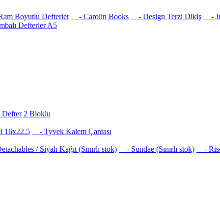
am Boyutlu Defterler
- Carolin Books
- Design Terzi Dikiş
- Jus
balı Defterler A5
Defter 2 Bloklu
i 16x22.5
- Tyvek Kalem Çantası
achables / Siyah Kağıt (Sınırlı stok)
- Sundae (Sınırlı stok)
- Risog