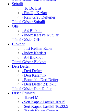
Spiralli
- To Do List
- Pin-Up Kızları
- Raw Grey Defterler
Tümü Göster Spiralli
Ofis
- A4 Bloknot
- İndex Kart ve Kutuları
Tümü Göster Ofis
Bloknot
- Just Kelime Ezber
- İndex Kartları
- A4 Bloknot
Tümü Göster Bloknot
Deri Defter
- Deri Defter
- Deri Kalemlik
- Boncuklu Deri Defter
- Deri Defter 2 Bloklu
Tümü Göster Deri Defter
Fırsat Ürünleri
- Travel Mini
- Sert Kapak Lastikli 10x15
- Sert Kapak Lastikli 16x22.5
- Tyvek Kalem Çantası