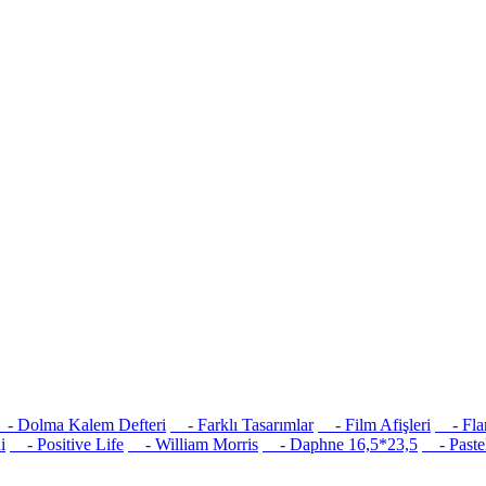
 Dolma Kalem Defteri
- Farklı Tasarımlar
- Film Afişleri
- Flam
i
- Positive Life
- William Morris
- Daphne 16,5*23,5
- Pastel