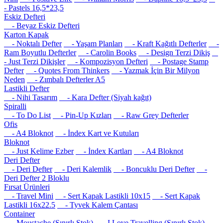
- Pastels 16,5*23,5
Eskiz Defteri
- Beyaz Eskiz Defteri
Karton Kapak
- Noktalı Defter
- Yaşam Planları
- Kraft Kağıtlı Defterler
-
Ram Boyutlu Defterler
- Carolin Books
- Design Terzi Dikiş
- Just Terzi Dikişler
- Kompozisyon Defteri
- Postage Stamp
Defter
- Quotes From Thinkers
- Yazmak İçin Bir Milyon
Neden
- Zımbalı Defterler A5
Lastikli Defter
- Nihi Tasarım
- Kara Defter (Siyah kağıt)
Spiralli
- To Do List
- Pin-Up Kızları
- Raw Grey Defterler
Ofis
- A4 Bloknot
- İndex Kart ve Kutuları
Bloknot
- Just Kelime Ezber
- İndex Kartları
- A4 Bloknot
Deri Defter
- Deri Defter
- Deri Kalemlik
- Boncuklu Deri Defter
-
Deri Defter 2 Bloklu
Fırsat Ürünleri
- Travel Mini
- Sert Kapak Lastikli 10x15
- Sert Kapak
Lastikli 16x22.5
- Tyvek Kalem Çantası
Container
- Moustache (Sınırlı Stok)
- I Love Travelling (Sınırlı Stok)
-