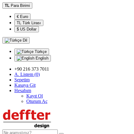
TL
Para Birimi
€ Euro
TL Türk Lirası
$ US Dollar
Dil
Türkçe
English
+90 216 373 7011
A. Listem (0)
Sepetim
Kasaya Git
Hesabım
Kayıt Ol
Oturum Aç