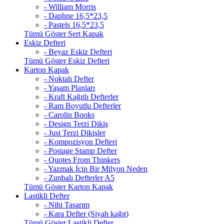
- William Morris
- Daphne 16,5*23,5
- Pastels 16,5*23,5
Tümü Göster Sert Kapak
Eskiz Defteri
- Beyaz Eskiz Defteri
Tümü Göster Eskiz Defteri
Karton Kapak
- Noktalı Defter
- Yaşam Planları
- Kraft Kağıtlı Defterler
- Ram Boyutlu Defterler
- Carolin Books
- Design Terzi Dikiş
- Just Terzi Dikişler
- Kompozisyon Defteri
- Postage Stamp Defter
- Quotes From Thinkers
- Yazmak İçin Bir Milyon Neden
- Zımbalı Defterler A5
Tümü Göster Karton Kapak
Lastikli Defter
- Nihi Tasarım
- Kara Defter (Siyah kağıt)
Tümü Göster Lastikli Defter