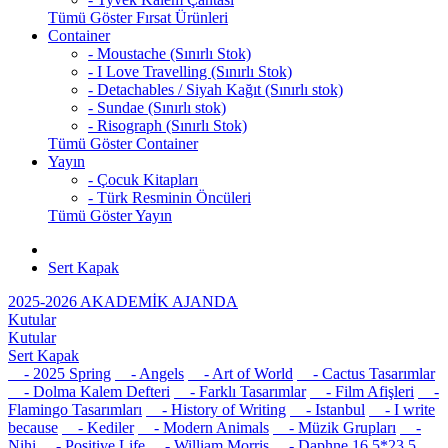
Tümü Göster Fırsat Ürünleri
Container
- Moustache (Sınırlı Stok)
- I Love Travelling (Sınırlı Stok)
- Detachables / Siyah Kağıt (Sınırlı stok)
- Sundae (Sınırlı stok)
- Risograph (Sınırlı Stok)
Tümü Göster Container
Yayın
- Çocuk Kitapları
- Türk Resminin Öncüleri
Tümü Göster Yayın
Sert Kapak
2025-2026 AKADEMİK AJANDA
Kutular
Kutular
Sert Kapak
- 2025 Spring
- Angels
- Art of World
- Cactus Tasarımlar
- Dolma Kalem Defteri
- Farklı Tasarımlar
- Film Afişleri
-
Flamingo Tasarımları
- History of Writing
- Istanbul
- I write
because
- Kediler
- Modern Animals
- Müzik Grupları
-
Nihi
- Positive Life
- William Morris
- Daphne 16,5*23,5