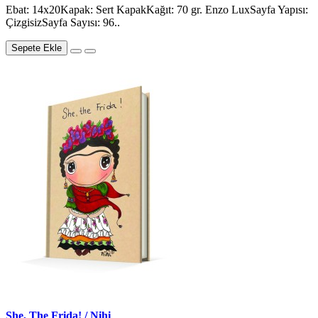
Ebat: 14x20Kapak: Sert KapakKağıt: 70 gr. Enzo LuxSayfa Yapısı:
ÇizgisizSayfa Sayısı: 96..
Sepete Ekle
She, The Frida! / Nihi