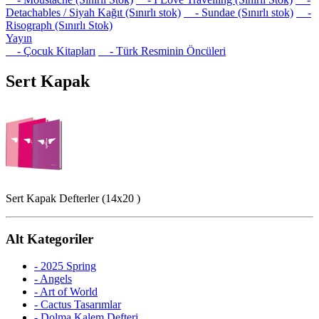
Detachables / Siyah Kağıt (Sınırlı stok)
- Sundae (Sınırlı stok)
-
Risograph (Sınırlı Stok)
Yayın
- Çocuk Kitapları
- Türk Resminin Öncüleri
Sert Kapak
Sert Kapak Defterler (14x20 )
Alt Kategoriler
- 2025 Spring
- Angels
- Art of World
- Cactus Tasarımlar
- Dolma Kalem Defteri