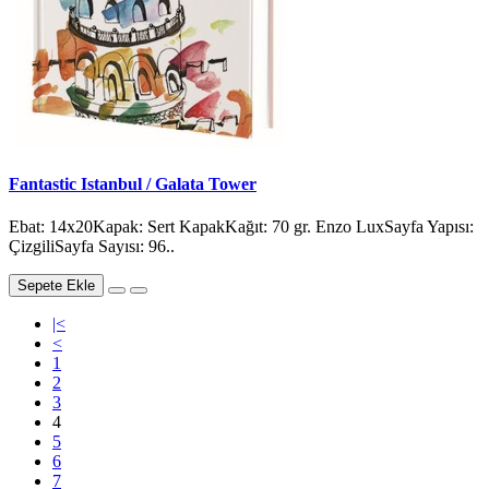
Fantastic Istanbul / Galata Tower
Ebat: 14x20Kapak: Sert KapakKağıt: 70 gr. Enzo LuxSayfa Yapısı:
ÇizgiliSayfa Sayısı: 96..
Sepete Ekle
|<
<
1
2
3
4
5
6
7