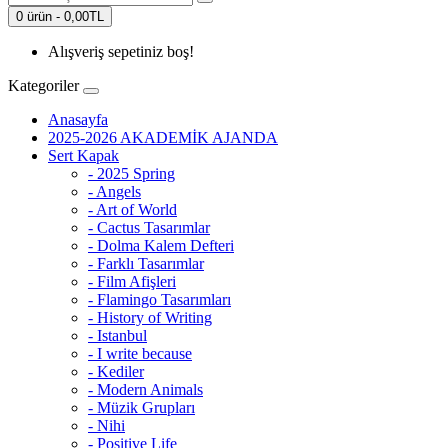
0 ürün - 0,00TL
Alışveriş sepetiniz boş!
Kategoriler
Anasayfa
2025-2026 AKADEMİK AJANDA
Sert Kapak
- 2025 Spring
- Angels
- Art of World
- Cactus Tasarımlar
- Dolma Kalem Defteri
- Farklı Tasarımlar
- Film Afişleri
- Flamingo Tasarımları
- History of Writing
- Istanbul
- I write because
- Kediler
- Modern Animals
- Müzik Grupları
- Nihi
- Positive Life