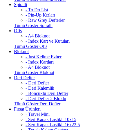
Spiralli
- To Do List
- Pin-Up Kızları
- Raw Grey Defterler
Tümü Göster Spiralli
Ofis
- A4 Bloknot
- İndex Kart ve Kutuları
Tümü Göster Ofis
Bloknot
- Just Kelime Ezber
- İndex Kartları
- A4 Bloknot
Tümü Göster Bloknot
Deri Defter
- Deri Defter
- Deri Kalemlik
- Boncuklu Deri Defter
- Deri Defter 2 Bloklu
Tümü Göster Deri Defter
Fırsat Ürünleri
- Travel Mini
- Sert Kapak Lastikli 10x15
- Sert Kapak Lastikli 16x22.5
- Tyvek Kalem Çantası