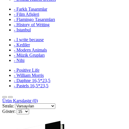
- Farklı Tasarımlar
- Film Afişleri
- Flamingo Tasarımları
- History of Writing
- Istanbul
- I write because
- Kediler
- Modern Animals
- Müzik Grupları
- Nihi
- Positive Life
- William Morris
- Daphne 16,5*23,5
- Pastels 16,5*23,5
Ürün Karşılaştır (0)
Sırala:
Göster: