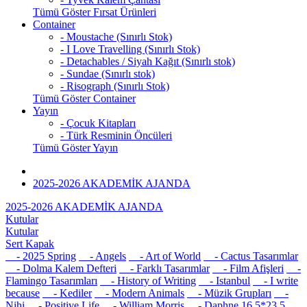
Tümü Göster Fırsat Ürünleri
Container
- Moustache (Sınırlı Stok)
- I Love Travelling (Sınırlı Stok)
- Detachables / Siyah Kağıt (Sınırlı stok)
- Sundae (Sınırlı stok)
- Risograph (Sınırlı Stok)
Tümü Göster Container
Yayın
- Çocuk Kitapları
- Türk Resminin Öncüleri
Tümü Göster Yayın
2025-2026 AKADEMİK AJANDA
2025-2026 AKADEMİK AJANDA
Kutular
Kutular
Sert Kapak
- 2025 Spring
- Angels
- Art of World
- Cactus Tasarımlar
- Dolma Kalem Defteri
- Farklı Tasarımlar
- Film Afişleri
-
Flamingo Tasarımları
- History of Writing
- Istanbul
- I write
because
- Kediler
- Modern Animals
- Müzik Grupları
-
Nihi
- Positive Life
- William Morris
- Daphne 16,5*23,5