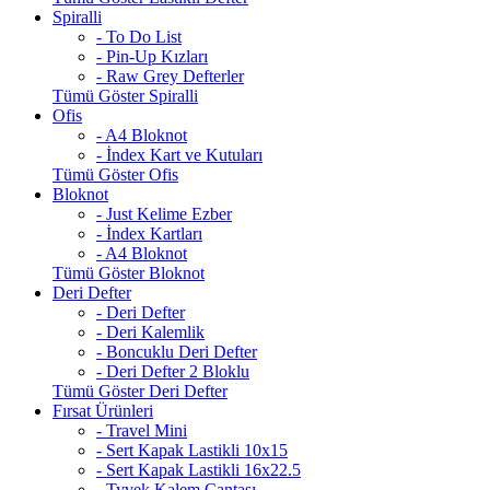
Spiralli
- To Do List
- Pin-Up Kızları
- Raw Grey Defterler
Tümü Göster Spiralli
Ofis
- A4 Bloknot
- İndex Kart ve Kutuları
Tümü Göster Ofis
Bloknot
- Just Kelime Ezber
- İndex Kartları
- A4 Bloknot
Tümü Göster Bloknot
Deri Defter
- Deri Defter
- Deri Kalemlik
- Boncuklu Deri Defter
- Deri Defter 2 Bloklu
Tümü Göster Deri Defter
Fırsat Ürünleri
- Travel Mini
- Sert Kapak Lastikli 10x15
- Sert Kapak Lastikli 16x22.5
- Tyvek Kalem Çantası