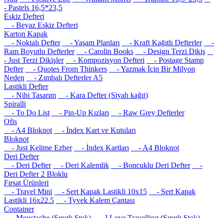
- Pastels 16,5*23,5
Eskiz Defteri
- Beyaz Eskiz Defteri
Karton Kapak
- Noktalı Defter
- Yaşam Planları
- Kraft Kağıtlı Defterler
-
Ram Boyutlu Defterler
- Carolin Books
- Design Terzi Dikiş
- Just Terzi Dikişler
- Kompozisyon Defteri
- Postage Stamp
Defter
- Quotes From Thinkers
- Yazmak İçin Bir Milyon
Neden
- Zımbalı Defterler A5
Lastikli Defter
- Nihi Tasarım
- Kara Defter (Siyah kağıt)
Spiralli
- To Do List
- Pin-Up Kızları
- Raw Grey Defterler
Ofis
- A4 Bloknot
- İndex Kart ve Kutuları
Bloknot
- Just Kelime Ezber
- İndex Kartları
- A4 Bloknot
Deri Defter
- Deri Defter
- Deri Kalemlik
- Boncuklu Deri Defter
-
Deri Defter 2 Bloklu
Fırsat Ürünleri
- Travel Mini
- Sert Kapak Lastikli 10x15
- Sert Kapak
Lastikli 16x22.5
- Tyvek Kalem Çantası
Container
- Moustache (Sınırlı Stok)
- I Love Travelling (Sınırlı Stok)
-