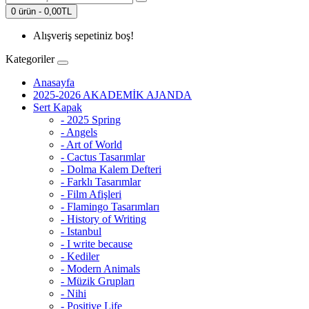
0 ürün - 0,00TL
Alışveriş sepetiniz boş!
Kategoriler
Anasayfa
2025-2026 AKADEMİK AJANDA
Sert Kapak
- 2025 Spring
- Angels
- Art of World
- Cactus Tasarımlar
- Dolma Kalem Defteri
- Farklı Tasarımlar
- Film Afişleri
- Flamingo Tasarımları
- History of Writing
- Istanbul
- I write because
- Kediler
- Modern Animals
- Müzik Grupları
- Nihi
- Positive Life