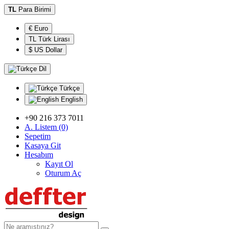
TL
Para Birimi
€ Euro
TL Türk Lirası
$ US Dollar
Dil
Türkçe
English
+90 216 373 7011
A. Listem (0)
Sepetim
Kasaya Git
Hesabım
Kayıt Ol
Oturum Aç