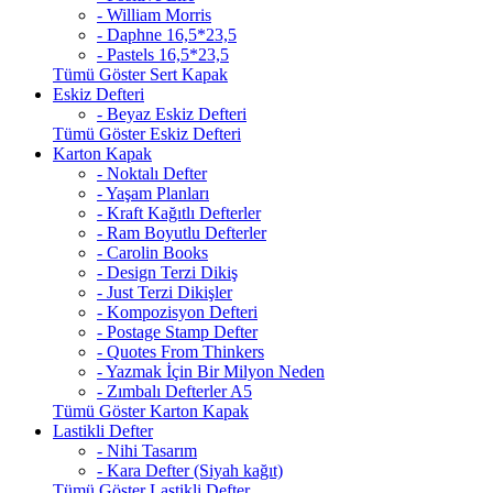
- William Morris
- Daphne 16,5*23,5
- Pastels 16,5*23,5
Tümü Göster Sert Kapak
Eskiz Defteri
- Beyaz Eskiz Defteri
Tümü Göster Eskiz Defteri
Karton Kapak
- Noktalı Defter
- Yaşam Planları
- Kraft Kağıtlı Defterler
- Ram Boyutlu Defterler
- Carolin Books
- Design Terzi Dikiş
- Just Terzi Dikişler
- Kompozisyon Defteri
- Postage Stamp Defter
- Quotes From Thinkers
- Yazmak İçin Bir Milyon Neden
- Zımbalı Defterler A5
Tümü Göster Karton Kapak
Lastikli Defter
- Nihi Tasarım
- Kara Defter (Siyah kağıt)
Tümü Göster Lastikli Defter