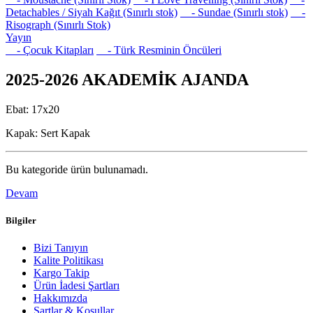
Detachables / Siyah Kağıt (Sınırlı stok)
- Sundae (Sınırlı stok)
-
Risograph (Sınırlı Stok)
Yayın
- Çocuk Kitapları
- Türk Resminin Öncüleri
2025-2026 AKADEMİK AJANDA
Ebat: 17x20
Kapak: Sert Kapak
Bu kategoride ürün bulunamadı.
Devam
Bilgiler
Bizi Tanıyın
Kalite Politikası
Kargo Takip
Ürün İadesi Şartları
Hakkımızda
Şartlar & Koşullar