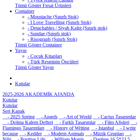
Tümü Göster Fırsat Ürünleri
Container
- Moustache (Sınırlı Stok)
- I Love Travelling (Sınırlı Stok)
- Detachables / Siyah Kağıt (Sınırlı stok)
- Sundae (Sınırlı stok)
- Risograph (Sınırlı Stok)
Tümü Göster Container
Yayın
- Çocuk Kitapları
- Türk Resminin Öncüleri
Tümü Göster Yayın
Kutular
2025-2026 AKADEMİK AJANDA
Kutular
Kutular
Sert Kapak
- 2025 Spring
- Angels
- Art of World
- Cactus Tasarımlar
- Dolma Kalem Defteri
- Farklı Tasarımlar
- Film Afişleri
-
Flamingo Tasarımları
- History of Writing
- Istanbul
- I write
because
- Kediler
- Modern Animals
- Müzik Grupları
-
Nihi
- Positive Life
- William Morris
- Daphne 16,5*23,5