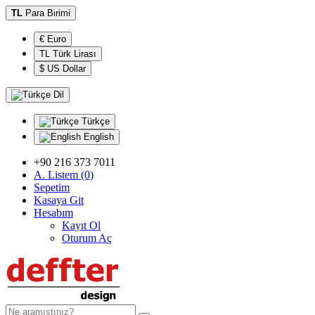
TL
Para Birimi
€ Euro
TL Türk Lirası
$ US Dollar
Dil
Türkçe
English
+90 216 373 7011
A. Listem (0)
Sepetim
Kasaya Git
Hesabım
Kayıt Ol
Oturum Aç