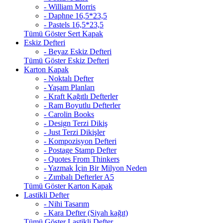
- William Morris
- Daphne 16,5*23,5
- Pastels 16,5*23,5
Tümü Göster Sert Kapak
Eskiz Defteri
- Beyaz Eskiz Defteri
Tümü Göster Eskiz Defteri
Karton Kapak
- Noktalı Defter
- Yaşam Planları
- Kraft Kağıtlı Defterler
- Ram Boyutlu Defterler
- Carolin Books
- Design Terzi Dikiş
- Just Terzi Dikişler
- Kompozisyon Defteri
- Postage Stamp Defter
- Quotes From Thinkers
- Yazmak İçin Bir Milyon Neden
- Zımbalı Defterler A5
Tümü Göster Karton Kapak
Lastikli Defter
- Nihi Tasarım
- Kara Defter (Siyah kağıt)
Tümü Göster Lastikli Defter