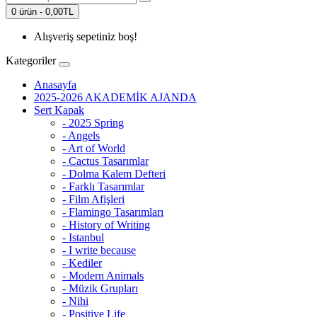
0 ürün - 0,00TL
Alışveriş sepetiniz boş!
Kategoriler
Anasayfa
2025-2026 AKADEMİK AJANDA
Sert Kapak
- 2025 Spring
- Angels
- Art of World
- Cactus Tasarımlar
- Dolma Kalem Defteri
- Farklı Tasarımlar
- Film Afişleri
- Flamingo Tasarımları
- History of Writing
- Istanbul
- I write because
- Kediler
- Modern Animals
- Müzik Grupları
- Nihi
- Positive Life