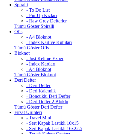
Spiralli
- To Do List
- Pin-Up Kızları
- Raw Grey Defterler
Tümü Göster Spiralli
Ofis
- A4 Bloknot
- İndex Kart ve Kutuları
Tümü Göster Ofis
Bloknot
- Just Kelime Ezber
- İndex Kartları
- A4 Bloknot
Tümü Göster Bloknot
Deri Defter
- Deri Defter
- Deri Kalemlik
- Boncuklu Deri Defter
- Deri Defter 2 Bloklu
Tümü Göster Deri Defter
Fırsat Ürünleri
- Travel Mini
- Sert Kapak Lastikli 10x15
- Sert Kapak Lastikli 16x22.5
- Tyvek Kalem Çantası