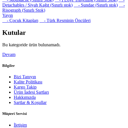
Detachables / Siyah Kağıt (Sınırlı stok)
- Sundae (Sınırlı stok)
-
Risograph (Sınırlı Stok)
Yayın
- Çocuk Kitapları
- Türk Resminin Öncüleri
Kutular
Bu kategoride ürün bulunamadı.
Devam
Bilgiler
Bizi Tanıyın
Kalite Politikası
Kargo Takip
Ürün İadesi Şartları
Hakkımızda
Şartlar & Koşullar
Müşteri Servisi
İletişim