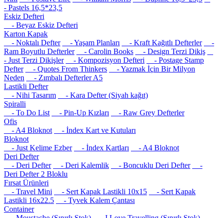
- Pastels 16,5*23,5
Eskiz Defteri
- Beyaz Eskiz Defteri
Karton Kapak
- Noktalı Defter
- Yaşam Planları
- Kraft Kağıtlı Defterler
-
Ram Boyutlu Defterler
- Carolin Books
- Design Terzi Dikiş
- Just Terzi Dikişler
- Kompozisyon Defteri
- Postage Stamp
Defter
- Quotes From Thinkers
- Yazmak İçin Bir Milyon
Neden
- Zımbalı Defterler A5
Lastikli Defter
- Nihi Tasarım
- Kara Defter (Siyah kağıt)
Spiralli
- To Do List
- Pin-Up Kızları
- Raw Grey Defterler
Ofis
- A4 Bloknot
- İndex Kart ve Kutuları
Bloknot
- Just Kelime Ezber
- İndex Kartları
- A4 Bloknot
Deri Defter
- Deri Defter
- Deri Kalemlik
- Boncuklu Deri Defter
-
Deri Defter 2 Bloklu
Fırsat Ürünleri
- Travel Mini
- Sert Kapak Lastikli 10x15
- Sert Kapak
Lastikli 16x22.5
- Tyvek Kalem Çantası
Container
- Moustache (Sınırlı Stok)
- I Love Travelling (Sınırlı Stok)
-