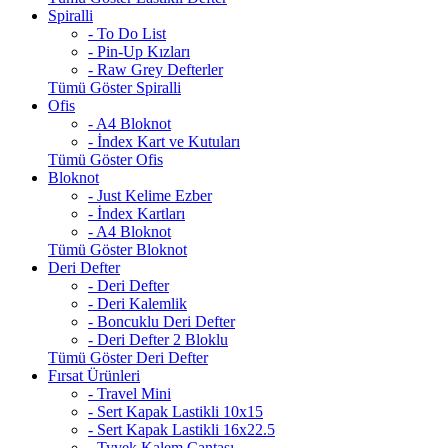
Spiralli
- To Do List
- Pin-Up Kızları
- Raw Grey Defterler
Tümü Göster Spiralli
Ofis
- A4 Bloknot
- İndex Kart ve Kutuları
Tümü Göster Ofis
Bloknot
- Just Kelime Ezber
- İndex Kartları
- A4 Bloknot
Tümü Göster Bloknot
Deri Defter
- Deri Defter
- Deri Kalemlik
- Boncuklu Deri Defter
- Deri Defter 2 Bloklu
Tümü Göster Deri Defter
Fırsat Ürünleri
- Travel Mini
- Sert Kapak Lastikli 10x15
- Sert Kapak Lastikli 16x22.5
- Tyvek Kalem Çantası