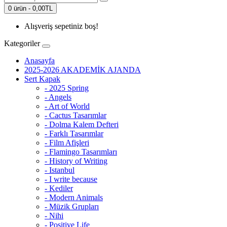
0 ürün - 0,00TL
Alışveriş sepetiniz boş!
Kategoriler
Anasayfa
2025-2026 AKADEMİK AJANDA
Sert Kapak
- 2025 Spring
- Angels
- Art of World
- Cactus Tasarımlar
- Dolma Kalem Defteri
- Farklı Tasarımlar
- Film Afişleri
- Flamingo Tasarımları
- History of Writing
- Istanbul
- I write because
- Kediler
- Modern Animals
- Müzik Grupları
- Nihi
- Positive Life