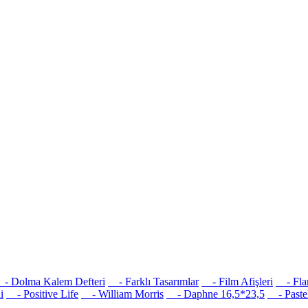
 Dolma Kalem Defteri
- Farklı Tasarımlar
- Film Afişleri
- Flam
i
- Positive Life
- William Morris
- Daphne 16,5*23,5
- Pastel