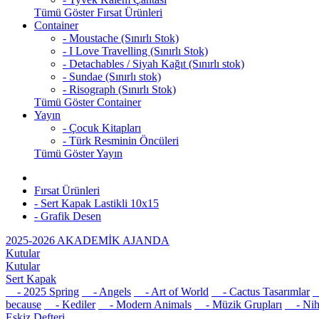
Tümü Göster Fırsat Ürünleri
Container
- Moustache (Sınırlı Stok)
- I Love Travelling (Sınırlı Stok)
- Detachables / Siyah Kağıt (Sınırlı stok)
- Sundae (Sınırlı stok)
- Risograph (Sınırlı Stok)
Tümü Göster Container
Yayın
- Çocuk Kitapları
- Türk Resminin Öncüleri
Tümü Göster Yayın
Fırsat Ürünleri
- Sert Kapak Lastikli 10x15
- Grafik Desen
2025-2026 AKADEMİK AJANDA
Kutular
Kutular
Sert Kapak
- 2025 Spring
- Angels
- Art of World
- Cactus Tasarımlar
-
because
- Kediler
- Modern Animals
- Müzik Grupları
- Nih
Eskiz Defteri