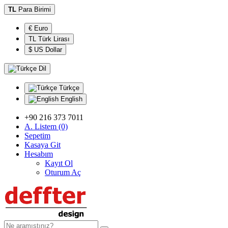
TL
Para Birimi
€ Euro
TL Türk Lirası
$ US Dollar
Dil
Türkçe
English
+90 216 373 7011
A. Listem (0)
Sepetim
Kasaya Git
Hesabım
Kayıt Ol
Oturum Aç