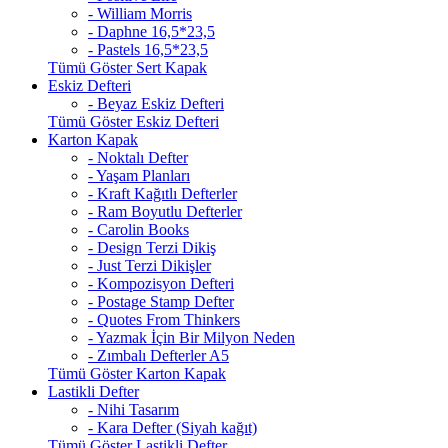
- William Morris
- Daphne 16,5*23,5
- Pastels 16,5*23,5
Tümü Göster Sert Kapak
Eskiz Defteri
- Beyaz Eskiz Defteri
Tümü Göster Eskiz Defteri
Karton Kapak
- Noktalı Defter
- Yaşam Planları
- Kraft Kağıtlı Defterler
- Ram Boyutlu Defterler
- Carolin Books
- Design Terzi Dikiş
- Just Terzi Dikişler
- Kompozisyon Defteri
- Postage Stamp Defter
- Quotes From Thinkers
- Yazmak İçin Bir Milyon Neden
- Zımbalı Defterler A5
Tümü Göster Karton Kapak
Lastikli Defter
- Nihi Tasarım
- Kara Defter (Siyah kağıt)
Tümü Göster Lastikli Defter