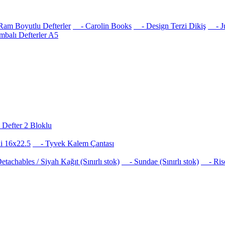
am Boyutlu Defterler
- Carolin Books
- Design Terzi Dikiş
- Jus
balı Defterler A5
Defter 2 Bloklu
i 16x22.5
- Tyvek Kalem Çantası
achables / Siyah Kağıt (Sınırlı stok)
- Sundae (Sınırlı stok)
- Risog