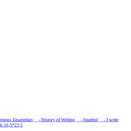
ingo Tasarımları
- History of Writing
- Istanbul
- I write
s 16,5*23,5