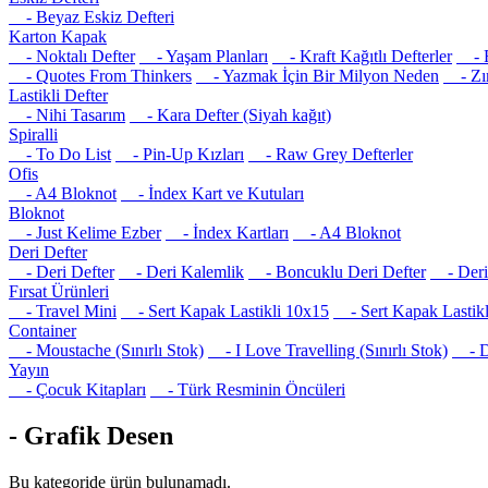
- Beyaz Eskiz Defteri
Karton Kapak
- Noktalı Defter
- Yaşam Planları
- Kraft Kağıtlı Defterler
- R
- Quotes From Thinkers
- Yazmak İçin Bir Milyon Neden
- Zım
Lastikli Defter
- Nihi Tasarım
- Kara Defter (Siyah kağıt)
Spiralli
- To Do List
- Pin-Up Kızları
- Raw Grey Defterler
Ofis
- A4 Bloknot
- İndex Kart ve Kutuları
Bloknot
- Just Kelime Ezber
- İndex Kartları
- A4 Bloknot
Deri Defter
- Deri Defter
- Deri Kalemlik
- Boncuklu Deri Defter
- Deri 
Fırsat Ürünleri
- Travel Mini
- Sert Kapak Lastikli 10x15
- Sert Kapak Lastikl
Container
- Moustache (Sınırlı Stok)
- I Love Travelling (Sınırlı Stok)
- Det
Yayın
- Çocuk Kitapları
- Türk Resminin Öncüleri
- Grafik Desen
Bu kategoride ürün bulunamadı.