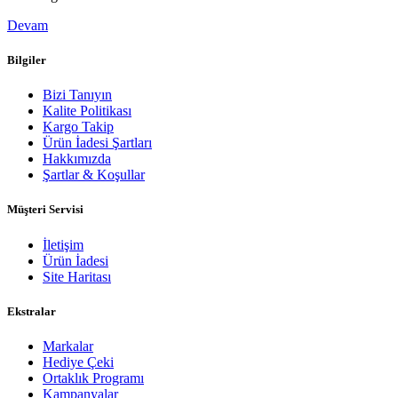
Devam
Bilgiler
Bizi Tanıyın
Kalite Politikası
Kargo Takip
Ürün İadesi Şartları
Hakkımızda
Şartlar & Koşullar
Müşteri Servisi
İletişim
Ürün İadesi
Site Haritası
Ekstralar
Markalar
Hediye Çeki
Ortaklık Programı
Kampanyalar