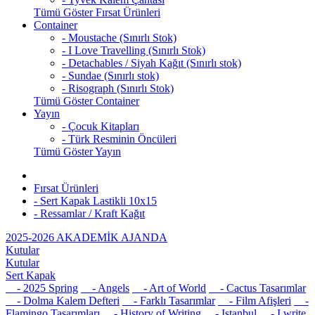
Tümü Göster Fırsat Ürünleri
Container
- Moustache (Sınırlı Stok)
- I Love Travelling (Sınırlı Stok)
- Detachables / Siyah Kağıt (Sınırlı stok)
- Sundae (Sınırlı stok)
- Risograph (Sınırlı Stok)
Tümü Göster Container
Yayın
- Çocuk Kitapları
- Türk Resminin Öncüleri
Tümü Göster Yayın
Fırsat Ürünleri
- Sert Kapak Lastikli 10x15
- Ressamlar / Kraft Kağıt
2025-2026 AKADEMİK AJANDA
Kutular
Kutular
Sert Kapak
- 2025 Spring
- Angels
- Art of World
- Cactus Tasarımlar
- Dolma Kalem Defteri
- Farklı Tasarımlar
- Film Afişleri
-
Flamingo Tasarımları
- History of Writing
- Istanbul
- I write