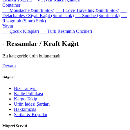
Container
- Moustache (Sınırlı Stok)
- I Love Travelling (Sınırlı Stok)
-
Detachables / Siyah Kağıt (Sınırlı stok)
- Sundae (Sınırlı stok)
-
Risograph (Sınırlı Stok)
Yayın
- Çocuk Kitapları
- Türk Resminin Öncüleri
- Ressamlar / Kraft Kağıt
Bu kategoride ürün bulunamadı.
Devam
Bilgiler
Bizi Tanıyın
Kalite Politikası
Kargo Takip
Ürün İadesi Şartları
Hakkımızda
Şartlar & Koşullar
Müşteri Servisi