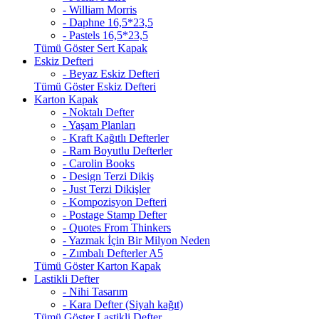
- William Morris
- Daphne 16,5*23,5
- Pastels 16,5*23,5
Tümü Göster Sert Kapak
Eskiz Defteri
- Beyaz Eskiz Defteri
Tümü Göster Eskiz Defteri
Karton Kapak
- Noktalı Defter
- Yaşam Planları
- Kraft Kağıtlı Defterler
- Ram Boyutlu Defterler
- Carolin Books
- Design Terzi Dikiş
- Just Terzi Dikişler
- Kompozisyon Defteri
- Postage Stamp Defter
- Quotes From Thinkers
- Yazmak İçin Bir Milyon Neden
- Zımbalı Defterler A5
Tümü Göster Karton Kapak
Lastikli Defter
- Nihi Tasarım
- Kara Defter (Siyah kağıt)
Tümü Göster Lastikli Defter