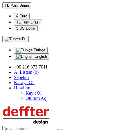
TL
Para Birimi
€ Euro
TL Türk Lirası
$ US Dollar
Dil
Türkçe
English
+90 216 373 7011
A. Listem (0)
Sepetim
Kasaya Git
Hesabım
Kayıt Ol
Oturum Aç