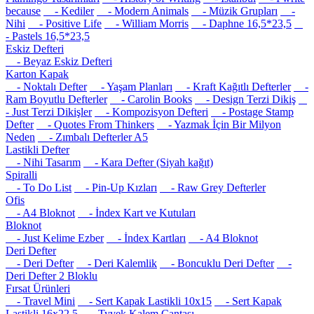
because
- Kediler
- Modern Animals
- Müzik Grupları
-
Nihi
- Positive Life
- William Morris
- Daphne 16,5*23,5
- Pastels 16,5*23,5
Eskiz Defteri
- Beyaz Eskiz Defteri
Karton Kapak
- Noktalı Defter
- Yaşam Planları
- Kraft Kağıtlı Defterler
-
Ram Boyutlu Defterler
- Carolin Books
- Design Terzi Dikiş
- Just Terzi Dikişler
- Kompozisyon Defteri
- Postage Stamp
Defter
- Quotes From Thinkers
- Yazmak İçin Bir Milyon
Neden
- Zımbalı Defterler A5
Lastikli Defter
- Nihi Tasarım
- Kara Defter (Siyah kağıt)
Spiralli
- To Do List
- Pin-Up Kızları
- Raw Grey Defterler
Ofis
- A4 Bloknot
- İndex Kart ve Kutuları
Bloknot
- Just Kelime Ezber
- İndex Kartları
- A4 Bloknot
Deri Defter
- Deri Defter
- Deri Kalemlik
- Boncuklu Deri Defter
-
Deri Defter 2 Bloklu
Fırsat Ürünleri
- Travel Mini
- Sert Kapak Lastikli 10x15
- Sert Kapak
Lastikli 16x22.5
- Tyvek Kalem Çantası