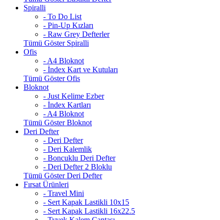
Spiralli
- To Do List
- Pin-Up Kızları
- Raw Grey Defterler
Tümü Göster Spiralli
Ofis
- A4 Bloknot
- İndex Kart ve Kutuları
Tümü Göster Ofis
Bloknot
- Just Kelime Ezber
- İndex Kartları
- A4 Bloknot
Tümü Göster Bloknot
Deri Defter
- Deri Defter
- Deri Kalemlik
- Boncuklu Deri Defter
- Deri Defter 2 Bloklu
Tümü Göster Deri Defter
Fırsat Ürünleri
- Travel Mini
- Sert Kapak Lastikli 10x15
- Sert Kapak Lastikli 16x22.5
- Tyvek Kalem Çantası