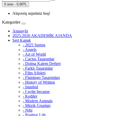
0 ürün - 0,00TL
Alışveriş sepetiniz boş!
Kategoriler
Anasayfa
2025-2026 AKADEMİK AJANDA
Sert Kapak
- 2025 Spring
- Angels
- Art of World
- Cactus Tasarımlar
- Dolma Kalem Defteri
- Farklı Tasarımlar
- Film Afişleri
- Flamingo Tasarımları
- History of Writing
- Istanbul
- I write because
- Kediler
- Modern Animals
- Müzik Grupları
- Nihi
- Positive Life