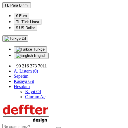
TL
Para Birimi
€ Euro
TL Türk Lirası
$ US Dollar
Dil
Türkçe
English
+90 216 373 7011
A. Listem (0)
Sepetim
Kasaya Git
Hesabım
Kayıt Ol
Oturum Aç