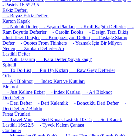
- Pastels 16,5*23,5
Eskiz Defteri
- Beyaz Eskiz Defteri
Karton Kapak
- Noktalı Defter
- Yaşam Planları
- Kraft Kağıtlı Defterler
-
Ram Boyutlu Defterler
- Carolin Books
- Design Terzi Dikiş
- Just Terzi Dikişler
- Kompozisyon Defteri
- Postage Stamp
Defter
- Quotes From Thinkers
- Yazmak İçin Bir Milyon
Neden
- Zımbalı Defterler A5
Lastikli Defter
- Nihi Tasarım
- Kara Defter (Siyah kağıt)
Spiralli
- To Do List
- Pin-Up Kızları
- Raw Grey Defterler
Ofis
- A4 Bloknot
- İndex Kart ve Kutuları
Bloknot
- Just Kelime Ezber
- İndex Kartları
- A4 Bloknot
Deri Defter
- Deri Defter
- Deri Kalemlik
- Boncuklu Deri Defter
-
Deri Defter 2 Bloklu
Fırsat Ürünleri
- Travel Mini
- Sert Kapak Lastikli 10x15
- Sert Kapak
Lastikli 16x22.5
- Tyvek Kalem Çantası
Container
- Moustache (Sınırlı Stok)
- I Love Travelling (Sınırlı Stok)
-