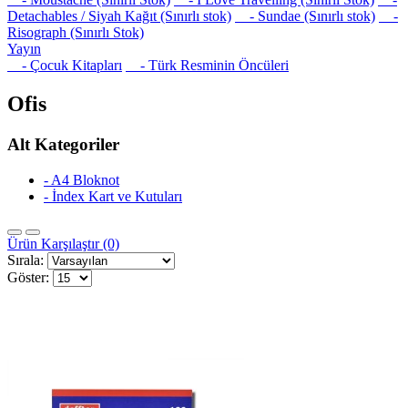
Detachables / Siyah Kağıt (Sınırlı stok)
- Sundae (Sınırlı stok)
-
Risograph (Sınırlı Stok)
Yayın
- Çocuk Kitapları
- Türk Resminin Öncüleri
Ofis
Alt Kategoriler
- A4 Bloknot
- İndex Kart ve Kutuları
Ürün Karşılaştır (0)
Sırala:
Göster: