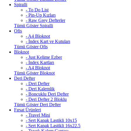
Spiralli
- To Do List
- Pin-Up Kızları
- Raw Grey Defterler
Tümü Göster Spiralli
Ofis
- A4 Bloknot
- İndex Kart ve Kutuları
Tümü Göster Ofis
Bloknot
- Just Kelime Ezber
- İndex Kartları
- A4 Bloknot
Tümü Göster Bloknot
Deri Defter
- Deri Defter
- Deri Kalemlik
- Boncuklu Deri Defter
- Deri Defter 2 Bloklu
Tümü Göster Deri Defter
Fırsat Ürünleri
- Travel Mini
- Sert Kapak Lastikli 10x15
- Sert Kapak Lastikli 16x22.5
- Tyvek Kalem Çantası