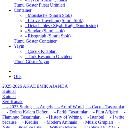
Tümü Göster Fırsat Ürünleri
Container
- Moustache (Sınırlı Stok)
- I Love Travelling (Sınırlı Stok)
- Detachables / Siyah Kağıt (Sınırlı stok)
- Sundae (Sınırlı stok)
- Risograph (Sınırlı Stok)
Tümü Göster Container
Yayın
- Çocuk Kitapları
- Türk Resminin Öncüleri
Tümü Göster Yayın
Ofis
2025-2026 AKADEMİK AJANDA
Kutular
Kutular
Sert Kapak
- 2025 Spring
- Angels
- Art of World
- Cactus Tasarımlar
- Dolma Kalem Defteri
- Farklı Tasarımlar
- Film Afişleri
-
Flamingo Tasarımları
- History of Writing
- Istanbul
- I write
because
- Kediler
- Modern Animals
- Müzik Grupları
-
Nihi
- Positive Life
- William Morris
- Daphne 16,5*23,5