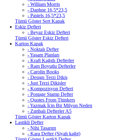
- William Morris
- Daphne 16,5*23,5
- Pastels 16,5*23,5
Tümü Göster Sert Kapak
Eskiz Defteri
- Beyaz Eskiz Defteri
Tümü Göster Eskiz Defteri
Karton Kapak
- Noktalı Defter
- Yaşam Planları
- Kraft Kağıtlı Defterler
- Ram Boyutlu Defterler
- Carolin Books
- Design Terzi Dikiş
- Just Terzi Dikişler
- Kompozisyon Defteri
- Postage Stamp Defter
- Quotes From Thinkers
- Yazmak İçin Bir Milyon Neden
- Zımbalı Defterler A5
Tümü Göster Karton Kapak
Lastikli Defter
- Nihi Tasarım
- Kara Defter (Siyah kağıt)
Tümü Göster Lastikli Defter