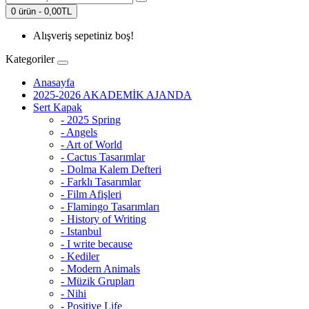
0 ürün - 0,00TL
Alışveriş sepetiniz boş!
Kategoriler
Anasayfa
2025-2026 AKADEMİK AJANDA
Sert Kapak
- 2025 Spring
- Angels
- Art of World
- Cactus Tasarımlar
- Dolma Kalem Defteri
- Farklı Tasarımlar
- Film Afişleri
- Flamingo Tasarımları
- History of Writing
- Istanbul
- I write because
- Kediler
- Modern Animals
- Müzik Grupları
- Nihi
- Positive Life