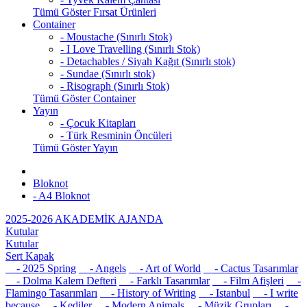
Tümü Göster Fırsat Ürünleri
Container
- Moustache (Sınırlı Stok)
- I Love Travelling (Sınırlı Stok)
- Detachables / Siyah Kağıt (Sınırlı stok)
- Sundae (Sınırlı stok)
- Risograph (Sınırlı Stok)
Tümü Göster Container
Yayın
- Çocuk Kitapları
- Türk Resminin Öncüleri
Tümü Göster Yayın
Bloknot
- A4 Bloknot
2025-2026 AKADEMİK AJANDA
Kutular
Kutular
Sert Kapak
- 2025 Spring
- Angels
- Art of World
- Cactus Tasarımlar
- Dolma Kalem Defteri
- Farklı Tasarımlar
- Film Afişleri
-
Flamingo Tasarımları
- History of Writing
- Istanbul
- I write
because
- Kediler
- Modern Animals
- Müzik Grupları
-