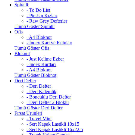
Spiralli
- To Do List
- Pin-Up Kızları
- Raw Grey Defterler
Tümü Göster Spiralli
Ofis
- A4 Bloknot
- İndex Kart ve Kutuları
Tümü Göster Ofis
Bloknot
- Just Kelime Ezber
- İndex Kartları
- A4 Bloknot
Tümü Göster Bloknot
Deri Defter
- Deri Defter
- Deri Kalemlik
- Boncuklu Deri Defter
- Deri Defter 2 Bloklu
Tümü Göster Deri Defter
Fırsat Ürünleri
- Travel Mini
- Sert Kapak Lastikli 10x15
- Sert Kapak Lastikli 16x22.5
- Tyvek Kalem Çantası