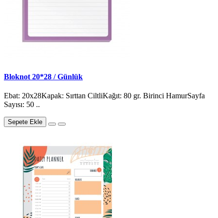
Bloknot 20*28 / Günlük
Ebat: 20x28Kapak: Sırttan CiltliKağıt: 80 gr. Birinci HamurSayfa
Sayısı: 50 ..
Sepete Ekle