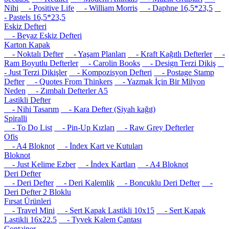
Nihi
- Positive Life
- William Morris
- Daphne 16,5*23,5
- Pastels 16,5*23,5
Eskiz Defteri
- Beyaz Eskiz Defteri
Karton Kapak
- Noktalı Defter
- Yaşam Planları
- Kraft Kağıtlı Defterler
-
Ram Boyutlu Defterler
- Carolin Books
- Design Terzi Dikiş
- Just Terzi Dikişler
- Kompozisyon Defteri
- Postage Stamp
Defter
- Quotes From Thinkers
- Yazmak İçin Bir Milyon
Neden
- Zımbalı Defterler A5
Lastikli Defter
- Nihi Tasarım
- Kara Defter (Siyah kağıt)
Spiralli
- To Do List
- Pin-Up Kızları
- Raw Grey Defterler
Ofis
- A4 Bloknot
- İndex Kart ve Kutuları
Bloknot
- Just Kelime Ezber
- İndex Kartları
- A4 Bloknot
Deri Defter
- Deri Defter
- Deri Kalemlik
- Boncuklu Deri Defter
-
Deri Defter 2 Bloklu
Fırsat Ürünleri
- Travel Mini
- Sert Kapak Lastikli 10x15
- Sert Kapak
Lastikli 16x22.5
- Tyvek Kalem Çantası
Container