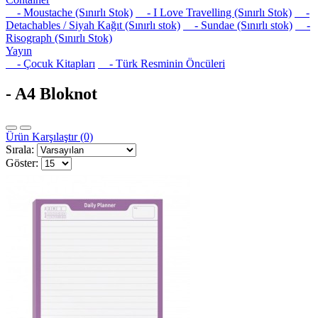
- Moustache (Sınırlı Stok)
- I Love Travelling (Sınırlı Stok)
-
Detachables / Siyah Kağıt (Sınırlı stok)
- Sundae (Sınırlı stok)
-
Risograph (Sınırlı Stok)
Yayın
- Çocuk Kitapları
- Türk Resminin Öncüleri
- A4 Bloknot
Ürün Karşılaştır (0)
Sırala:
Göster: