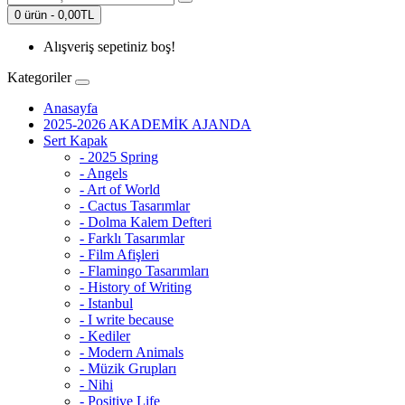
0 ürün - 0,00TL
Alışveriş sepetiniz boş!
Kategoriler
Anasayfa
2025-2026 AKADEMİK AJANDA
Sert Kapak
- 2025 Spring
- Angels
- Art of World
- Cactus Tasarımlar
- Dolma Kalem Defteri
- Farklı Tasarımlar
- Film Afişleri
- Flamingo Tasarımları
- History of Writing
- Istanbul
- I write because
- Kediler
- Modern Animals
- Müzik Grupları
- Nihi
- Positive Life