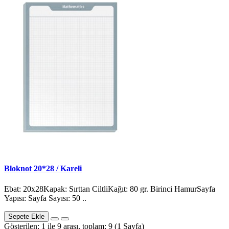
Bloknot 20*28 / Kareli
Ebat: 20x28Kapak: Sırttan CiltliKağıt: 80 gr. Birinci HamurSayfa
Yapısı: Sayfa Sayısı: 50 ..
Sepete Ekle
Gösterilen: 1 ile 9 arası, toplam: 9 (1 Sayfa)