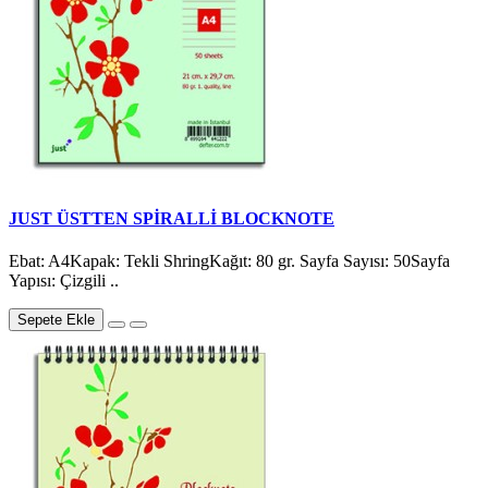
JUST ÜSTTEN SPİRALLİ BLOCKNOTE
Ebat: A4Kapak: Tekli ShringKağıt: 80 gr. Sayfa Sayısı: 50Sayfa
Yapısı: Çizgili ..
Sepete Ekle