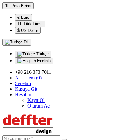
TL
Para Birimi
€ Euro
TL Türk Lirası
$ US Dollar
Dil
Türkçe
English
+90 216 373 7011
A. Listem (0)
Sepetim
Kasaya Git
Hesabım
Kayıt Ol
Oturum Aç