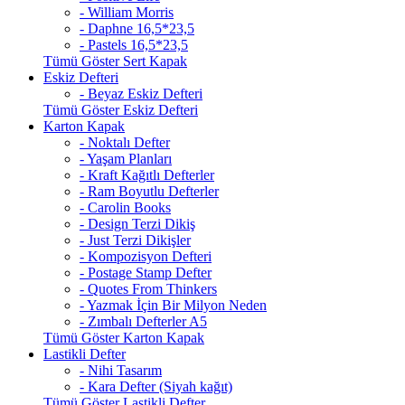
- William Morris
- Daphne 16,5*23,5
- Pastels 16,5*23,5
Tümü Göster Sert Kapak
Eskiz Defteri
- Beyaz Eskiz Defteri
Tümü Göster Eskiz Defteri
Karton Kapak
- Noktalı Defter
- Yaşam Planları
- Kraft Kağıtlı Defterler
- Ram Boyutlu Defterler
- Carolin Books
- Design Terzi Dikiş
- Just Terzi Dikişler
- Kompozisyon Defteri
- Postage Stamp Defter
- Quotes From Thinkers
- Yazmak İçin Bir Milyon Neden
- Zımbalı Defterler A5
Tümü Göster Karton Kapak
Lastikli Defter
- Nihi Tasarım
- Kara Defter (Siyah kağıt)
Tümü Göster Lastikli Defter