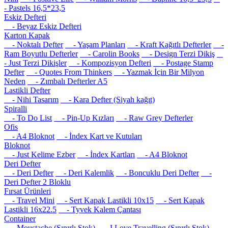
- Pastels 16,5*23,5
Eskiz Defteri
- Beyaz Eskiz Defteri
Karton Kapak
- Noktalı Defter
- Yaşam Planları
- Kraft Kağıtlı Defterler
-
Ram Boyutlu Defterler
- Carolin Books
- Design Terzi Dikiş
- Just Terzi Dikişler
- Kompozisyon Defteri
- Postage Stamp
Defter
- Quotes From Thinkers
- Yazmak İçin Bir Milyon
Neden
- Zımbalı Defterler A5
Lastikli Defter
- Nihi Tasarım
- Kara Defter (Siyah kağıt)
Spiralli
- To Do List
- Pin-Up Kızları
- Raw Grey Defterler
Ofis
- A4 Bloknot
- İndex Kart ve Kutuları
Bloknot
- Just Kelime Ezber
- İndex Kartları
- A4 Bloknot
Deri Defter
- Deri Defter
- Deri Kalemlik
- Boncuklu Deri Defter
-
Deri Defter 2 Bloklu
Fırsat Ürünleri
- Travel Mini
- Sert Kapak Lastikli 10x15
- Sert Kapak
Lastikli 16x22.5
- Tyvek Kalem Çantası
Container
- Moustache (Sınırlı Stok)
- I Love Travelling (Sınırlı Stok)
-