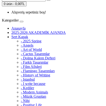
0 ürün - 0,00TL
Alışveriş sepetiniz boş!
Kategoriler
Anasayfa
2025-2026 AKADEMİK AJANDA
Sert Kapak
- 2025 Spring
- Angels
- Art of World
- Cactus Tasarımlar
- Dolma Kalem Defteri
- Farklı Tasarımlar
- Film Afişleri
- Flamingo Tasarımları
- History of Writing
- Istanbul
- I write because
- Kediler
- Modern Animals
- Müzik Grupları
- Nihi
- Positive Life