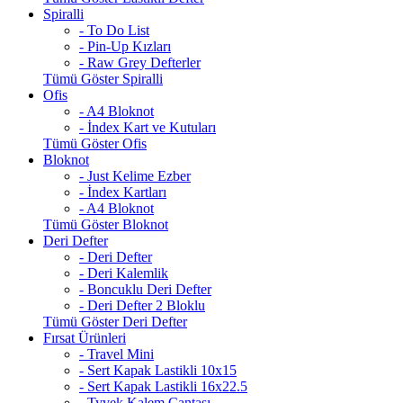
Spiralli
- To Do List
- Pin-Up Kızları
- Raw Grey Defterler
Tümü Göster Spiralli
Ofis
- A4 Bloknot
- İndex Kart ve Kutuları
Tümü Göster Ofis
Bloknot
- Just Kelime Ezber
- İndex Kartları
- A4 Bloknot
Tümü Göster Bloknot
Deri Defter
- Deri Defter
- Deri Kalemlik
- Boncuklu Deri Defter
- Deri Defter 2 Bloklu
Tümü Göster Deri Defter
Fırsat Ürünleri
- Travel Mini
- Sert Kapak Lastikli 10x15
- Sert Kapak Lastikli 16x22.5
- Tyvek Kalem Çantası