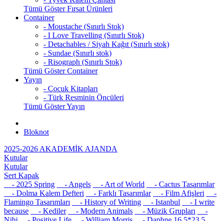
Tümü Göster Fırsat Ürünleri
Container
- Moustache (Sınırlı Stok)
- I Love Travelling (Sınırlı Stok)
- Detachables / Siyah Kağıt (Sınırlı stok)
- Sundae (Sınırlı stok)
- Risograph (Sınırlı Stok)
Tümü Göster Container
Yayın
- Çocuk Kitapları
- Türk Resminin Öncüleri
Tümü Göster Yayın
Bloknot
2025-2026 AKADEMİK AJANDA
Kutular
Kutular
Sert Kapak
- 2025 Spring
- Angels
- Art of World
- Cactus Tasarımlar
- Dolma Kalem Defteri
- Farklı Tasarımlar
- Film Afişleri
-
Flamingo Tasarımları
- History of Writing
- Istanbul
- I write
because
- Kediler
- Modern Animals
- Müzik Grupları
-
Nihi
- Positive Life
- William Morris
- Daphne 16,5*23,5