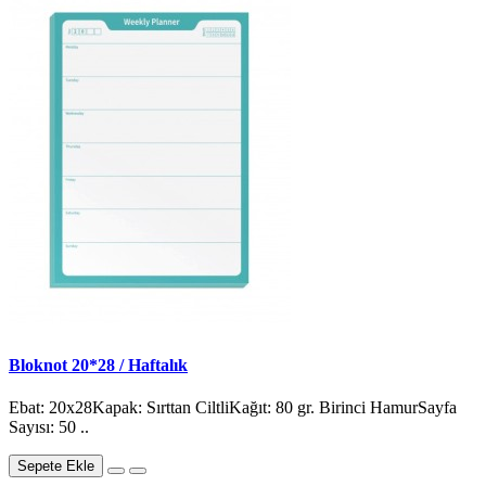
Bloknot 20*28 / Haftalık
Ebat: 20x28Kapak: Sırttan CiltliKağıt: 80 gr. Birinci HamurSayfa
Sayısı: 50 ..
Sepete Ekle