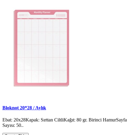
Bloknot 20*28 / Aylık
Ebat: 20x28Kapak: Sırttan CiltliKağıt: 80 gr. Birinci HamurSayfa
Sayısı: 50..