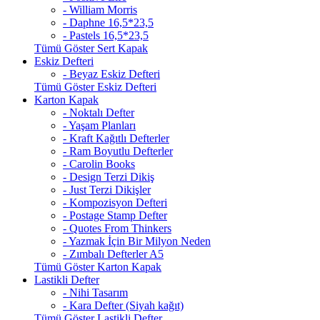
- William Morris
- Daphne 16,5*23,5
- Pastels 16,5*23,5
Tümü Göster Sert Kapak
Eskiz Defteri
- Beyaz Eskiz Defteri
Tümü Göster Eskiz Defteri
Karton Kapak
- Noktalı Defter
- Yaşam Planları
- Kraft Kağıtlı Defterler
- Ram Boyutlu Defterler
- Carolin Books
- Design Terzi Dikiş
- Just Terzi Dikişler
- Kompozisyon Defteri
- Postage Stamp Defter
- Quotes From Thinkers
- Yazmak İçin Bir Milyon Neden
- Zımbalı Defterler A5
Tümü Göster Karton Kapak
Lastikli Defter
- Nihi Tasarım
- Kara Defter (Siyah kağıt)
Tümü Göster Lastikli Defter