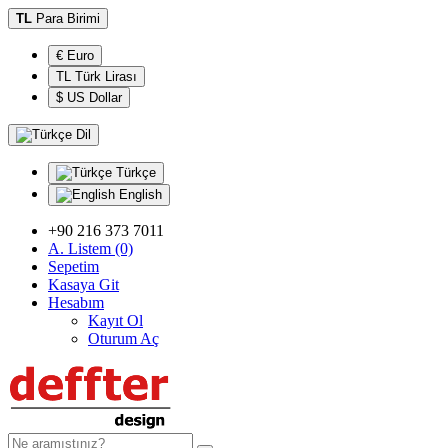
TL
Para Birimi
€ Euro
TL Türk Lirası
$ US Dollar
Dil
Türkçe
English
+90 216 373 7011
A. Listem (0)
Sepetim
Kasaya Git
Hesabım
Kayıt Ol
Oturum Aç