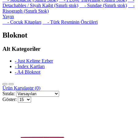
Detachables / Siyah Kağıt (Sınırlı stok)
- Sundae (Sınırlı stok)
-
Risograph (Sınırlı Stok)
Yayın
- Çocuk Kitapları
- Türk Resminin Öncüleri
Bloknot
Alt Kategoriler
- Just Kelime Ezber
- İndex Kartları
- A4 Bloknot
Ürün Karşılaştır (0)
Sırala:
Göster: