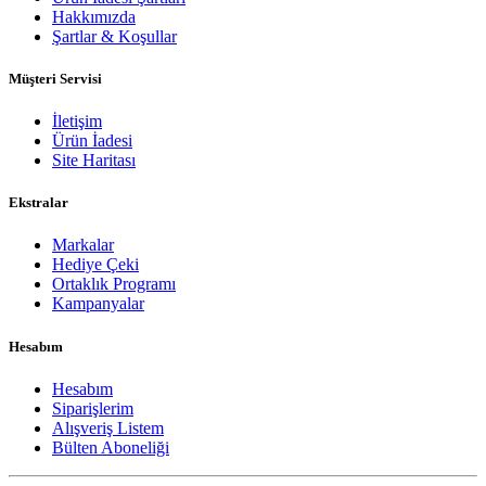
Hakkımızda
Şartlar & Koşullar
Müşteri Servisi
İletişim
Ürün İadesi
Site Haritası
Ekstralar
Markalar
Hediye Çeki
Ortaklık Programı
Kampanyalar
Hesabım
Hesabım
Siparişlerim
Alışveriş Listem
Bülten Aboneliği