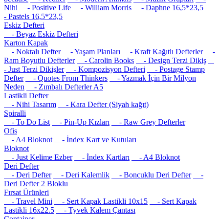
Nihi
- Positive Life
- William Morris
- Daphne 16,5*23,5
- Pastels 16,5*23,5
Eskiz Defteri
- Beyaz Eskiz Defteri
Karton Kapak
- Noktalı Defter
- Yaşam Planları
- Kraft Kağıtlı Defterler
-
Ram Boyutlu Defterler
- Carolin Books
- Design Terzi Dikiş
- Just Terzi Dikişler
- Kompozisyon Defteri
- Postage Stamp
Defter
- Quotes From Thinkers
- Yazmak İçin Bir Milyon
Neden
- Zımbalı Defterler A5
Lastikli Defter
- Nihi Tasarım
- Kara Defter (Siyah kağıt)
Spiralli
- To Do List
- Pin-Up Kızları
- Raw Grey Defterler
Ofis
- A4 Bloknot
- İndex Kart ve Kutuları
Bloknot
- Just Kelime Ezber
- İndex Kartları
- A4 Bloknot
Deri Defter
- Deri Defter
- Deri Kalemlik
- Boncuklu Deri Defter
-
Deri Defter 2 Bloklu
Fırsat Ürünleri
- Travel Mini
- Sert Kapak Lastikli 10x15
- Sert Kapak
Lastikli 16x22.5
- Tyvek Kalem Çantası
Container