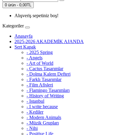
0 ürün - 0,00TL
Alışveriş sepetiniz boş!
Kategoriler
Anasayfa
2025-2026 AKADEMİK AJANDA
Sert Kapak
- 2025 Spring
- Angels
- Art of World
- Cactus Tasarımlar
- Dolma Kalem Defteri
- Farklı Tasarımlar
- Film Afişleri
- Flamingo Tasarımları
- History of Writing
- Istanbul
- I write because
- Kediler
- Modern Animals
- Müzik Grupları
- Nihi
- Positive Life