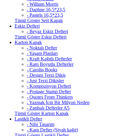
- William Morris
- Daphne 16,5*23,5
- Pastels 16,5*23,5
Tümü Göster Sert Kapak
Eskiz Defteri
- Beyaz Eskiz Defteri
Tümü Göster Eskiz Defteri
Karton Kapak
- Noktalı Defter
- Yaşam Planları
- Kraft Kağıtlı Defterler
- Ram Boyutlu Defterler
- Carolin Books
- Design Terzi Dikiş
- Just Terzi Dikişler
- Kompozisyon Defteri
- Postage Stamp Defter
- Quotes From Thinkers
- Yazmak İçin Bir Milyon Neden
- Zımbalı Defterler A5
Tümü Göster Karton Kapak
Lastikli Defter
- Nihi Tasarım
- Kara Defter (Siyah kağıt)
Tümü Göster Lastikli Defter