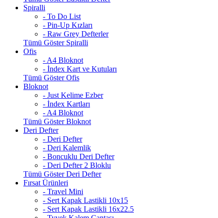
Spiralli
- To Do List
- Pin-Up Kızları
- Raw Grey Defterler
Tümü Göster Spiralli
Ofis
- A4 Bloknot
- İndex Kart ve Kutuları
Tümü Göster Ofis
Bloknot
- Just Kelime Ezber
- İndex Kartları
- A4 Bloknot
Tümü Göster Bloknot
Deri Defter
- Deri Defter
- Deri Kalemlik
- Boncuklu Deri Defter
- Deri Defter 2 Bloklu
Tümü Göster Deri Defter
Fırsat Ürünleri
- Travel Mini
- Sert Kapak Lastikli 10x15
- Sert Kapak Lastikli 16x22.5
- Tyvek Kalem Çantası