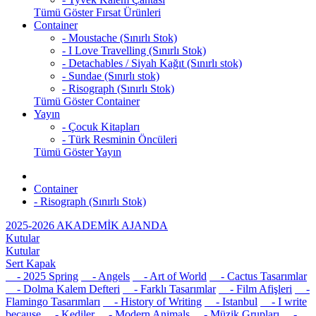
Tümü Göster Fırsat Ürünleri
Container
- Moustache (Sınırlı Stok)
- I Love Travelling (Sınırlı Stok)
- Detachables / Siyah Kağıt (Sınırlı stok)
- Sundae (Sınırlı stok)
- Risograph (Sınırlı Stok)
Tümü Göster Container
Yayın
- Çocuk Kitapları
- Türk Resminin Öncüleri
Tümü Göster Yayın
Container
- Risograph (Sınırlı Stok)
2025-2026 AKADEMİK AJANDA
Kutular
Kutular
Sert Kapak
- 2025 Spring
- Angels
- Art of World
- Cactus Tasarımlar
- Dolma Kalem Defteri
- Farklı Tasarımlar
- Film Afişleri
-
Flamingo Tasarımları
- History of Writing
- Istanbul
- I write
because
- Kediler
- Modern Animals
- Müzik Grupları
-