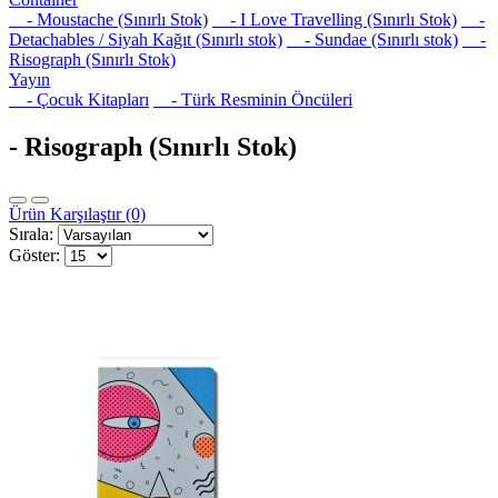
- Moustache (Sınırlı Stok)
- I Love Travelling (Sınırlı Stok)
-
Detachables / Siyah Kağıt (Sınırlı stok)
- Sundae (Sınırlı stok)
-
Risograph (Sınırlı Stok)
Yayın
- Çocuk Kitapları
- Türk Resminin Öncüleri
- Risograph (Sınırlı Stok)
Ürün Karşılaştır (0)
Sırala:
Göster: