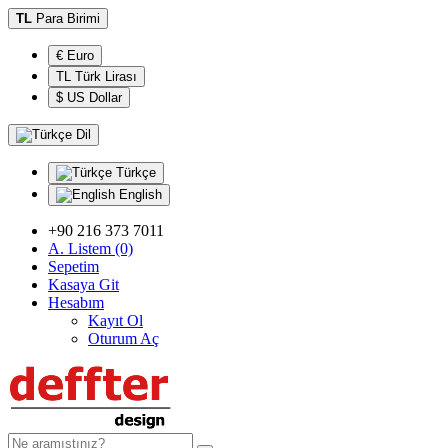
TL
Para Birimi
€ Euro
TL Türk Lirası
$ US Dollar
Dil
Türkçe
English
+90 216 373 7011
A. Listem (0)
Sepetim
Kasaya Git
Hesabım
Kayıt Ol
Oturum Aç