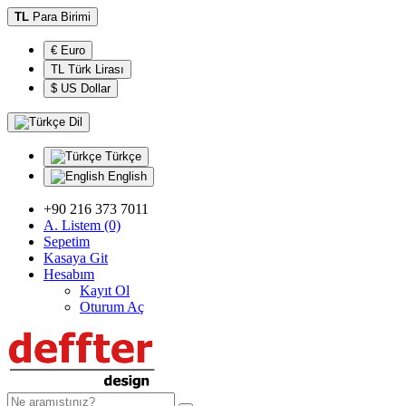
TL
Para Birimi
€ Euro
TL Türk Lirası
$ US Dollar
Dil
Türkçe
English
+90 216 373 7011
A. Listem (0)
Sepetim
Kasaya Git
Hesabım
Kayıt Ol
Oturum Aç