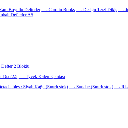
am Boyutlu Defterler
- Carolin Books
- Design Terzi Dikiş
- Jus
balı Defterler A5
Defter 2 Bloklu
i 16x22.5
- Tyvek Kalem Çantası
achables / Siyah Kağıt (Sınırlı stok)
- Sundae (Sınırlı stok)
- Risog