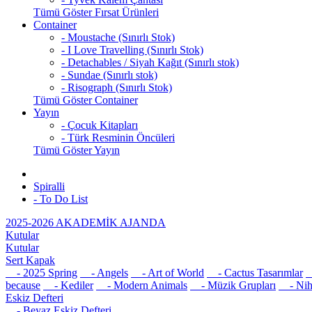
Tümü Göster Fırsat Ürünleri
Container
- Moustache (Sınırlı Stok)
- I Love Travelling (Sınırlı Stok)
- Detachables / Siyah Kağıt (Sınırlı stok)
- Sundae (Sınırlı stok)
- Risograph (Sınırlı Stok)
Tümü Göster Container
Yayın
- Çocuk Kitapları
- Türk Resminin Öncüleri
Tümü Göster Yayın
Spiralli
- To Do List
2025-2026 AKADEMİK AJANDA
Kutular
Kutular
Sert Kapak
- 2025 Spring
- Angels
- Art of World
- Cactus Tasarımlar
-
because
- Kediler
- Modern Animals
- Müzik Grupları
- Nih
Eskiz Defteri
- Beyaz Eskiz Defteri