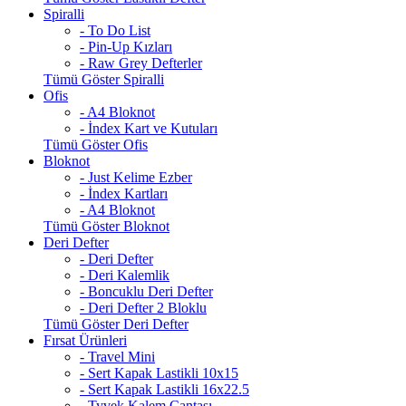
Spiralli
- To Do List
- Pin-Up Kızları
- Raw Grey Defterler
Tümü Göster Spiralli
Ofis
- A4 Bloknot
- İndex Kart ve Kutuları
Tümü Göster Ofis
Bloknot
- Just Kelime Ezber
- İndex Kartları
- A4 Bloknot
Tümü Göster Bloknot
Deri Defter
- Deri Defter
- Deri Kalemlik
- Boncuklu Deri Defter
- Deri Defter 2 Bloklu
Tümü Göster Deri Defter
Fırsat Ürünleri
- Travel Mini
- Sert Kapak Lastikli 10x15
- Sert Kapak Lastikli 16x22.5
- Tyvek Kalem Çantası