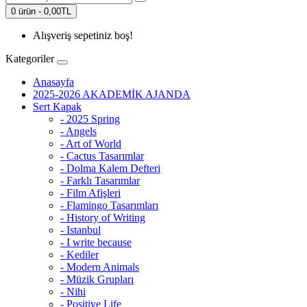
0 ürün - 0,00TL
Alışveriş sepetiniz boş!
Kategoriler
Anasayfa
2025-2026 AKADEMİK AJANDA
Sert Kapak
- 2025 Spring
- Angels
- Art of World
- Cactus Tasarımlar
- Dolma Kalem Defteri
- Farklı Tasarımlar
- Film Afişleri
- Flamingo Tasarımları
- History of Writing
- Istanbul
- I write because
- Kediler
- Modern Animals
- Müzik Grupları
- Nihi
- Positive Life