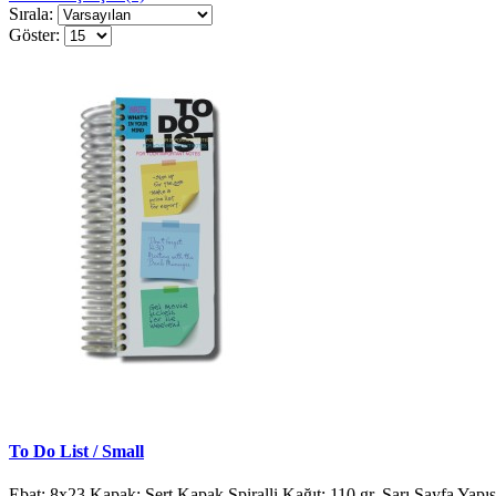
Sırala:
Göster:
To Do List / Small
Ebat: 8x23 Kapak: Sert Kapak Spiralli Kağıt: 110 gr. Sarı Sayfa Yapısı: