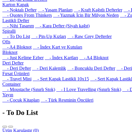
Karton Kapak
- Noktalı Defter
- Yaşam Planları
- Kraft Kağıtlı Defterler
- R
- Quotes From Thinkers
- Yazmak İçin Bir Milyon Neden
- Zım
Lastikli Defter
- Nihi Tasarım
- Kara Defter (Siyah kağıt)
Spiralli
- To Do List
- Pin-Up Kızları
- Raw Grey Defterler
Ofis
- A4 Bloknot
- İndex Kart ve Kutuları
Bloknot
- Just Kelime Ezber
- İndex Kartları
- A4 Bloknot
Deri Defter
- Deri Defter
- Deri Kalemlik
- Boncuklu Deri Defter
- Deri 
Fırsat Ürünleri
- Travel Mini
- Sert Kapak Lastikli 10x15
- Sert Kapak Lastikl
Container
- Moustache (Sınırlı Stok)
- I Love Travelling (Sınırlı Stok)
- Det
Yayın
- Çocuk Kitapları
- Türk Resminin Öncüleri
- To Do List
Ürün Karşılaştır (0)