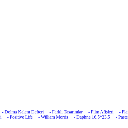
 Dolma Kalem Defteri
- Farklı Tasarımlar
- Film Afişleri
- Flam
i
- Positive Life
- William Morris
- Daphne 16,5*23,5
- Pastel