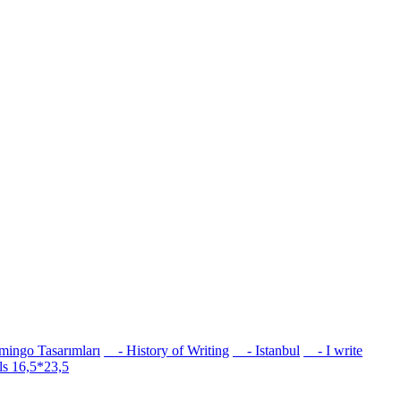
ingo Tasarımları
- History of Writing
- Istanbul
- I write
s 16,5*23,5