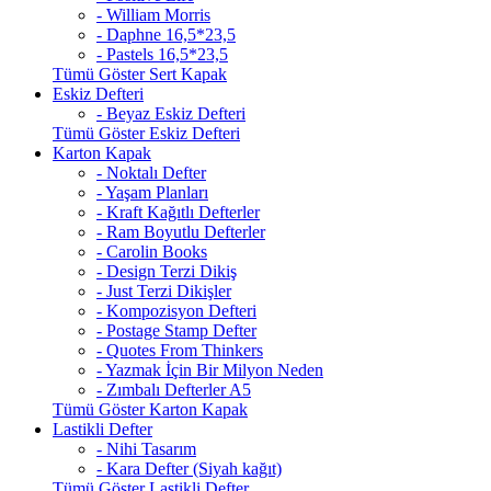
- William Morris
- Daphne 16,5*23,5
- Pastels 16,5*23,5
Tümü Göster Sert Kapak
Eskiz Defteri
- Beyaz Eskiz Defteri
Tümü Göster Eskiz Defteri
Karton Kapak
- Noktalı Defter
- Yaşam Planları
- Kraft Kağıtlı Defterler
- Ram Boyutlu Defterler
- Carolin Books
- Design Terzi Dikiş
- Just Terzi Dikişler
- Kompozisyon Defteri
- Postage Stamp Defter
- Quotes From Thinkers
- Yazmak İçin Bir Milyon Neden
- Zımbalı Defterler A5
Tümü Göster Karton Kapak
Lastikli Defter
- Nihi Tasarım
- Kara Defter (Siyah kağıt)
Tümü Göster Lastikli Defter