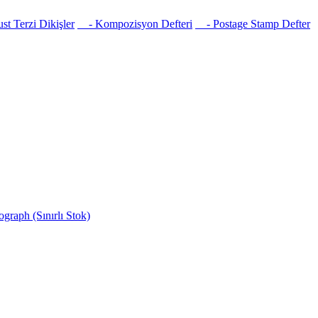
t Terzi Dikişler
- Kompozisyon Defteri
- Postage Stamp Defter
raph (Sınırlı Stok)