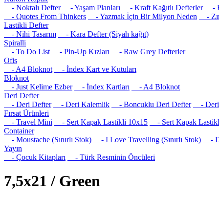
- Noktalı Defter
- Yaşam Planları
- Kraft Kağıtlı Defterler
- R
- Quotes From Thinkers
- Yazmak İçin Bir Milyon Neden
- Zım
Lastikli Defter
- Nihi Tasarım
- Kara Defter (Siyah kağıt)
Spiralli
- To Do List
- Pin-Up Kızları
- Raw Grey Defterler
Ofis
- A4 Bloknot
- İndex Kart ve Kutuları
Bloknot
- Just Kelime Ezber
- İndex Kartları
- A4 Bloknot
Deri Defter
- Deri Defter
- Deri Kalemlik
- Boncuklu Deri Defter
- Deri 
Fırsat Ürünleri
- Travel Mini
- Sert Kapak Lastikli 10x15
- Sert Kapak Lastikl
Container
- Moustache (Sınırlı Stok)
- I Love Travelling (Sınırlı Stok)
- Det
Yayın
- Çocuk Kitapları
- Türk Resminin Öncüleri
7,5x21 / Green