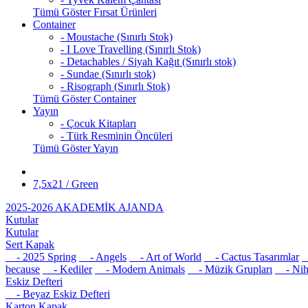
Tümü Göster Fırsat Ürünleri
Container
- Moustache (Sınırlı Stok)
- I Love Travelling (Sınırlı Stok)
- Detachables / Siyah Kağıt (Sınırlı stok)
- Sundae (Sınırlı stok)
- Risograph (Sınırlı Stok)
Tümü Göster Container
Yayın
- Çocuk Kitapları
- Türk Resminin Öncüleri
Tümü Göster Yayın
7,5x21 / Green
2025-2026 AKADEMİK AJANDA
Kutular
Kutular
Sert Kapak
- 2025 Spring
- Angels
- Art of World
- Cactus Tasarımlar
-
because
- Kediler
- Modern Animals
- Müzik Grupları
- Nih
Eskiz Defteri
- Beyaz Eskiz Defteri
Karton Kapak