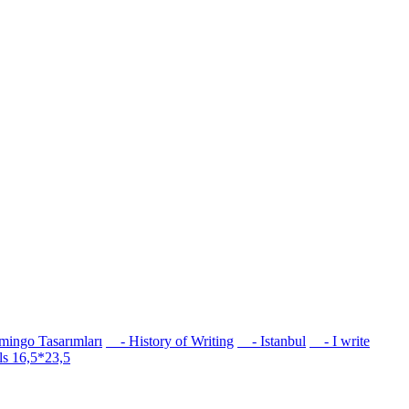
ingo Tasarımları
- History of Writing
- Istanbul
- I write
s 16,5*23,5