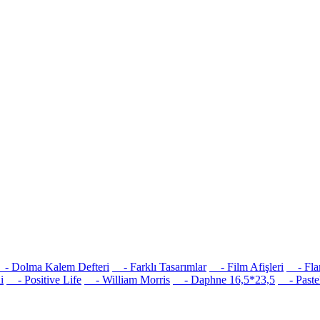
 Dolma Kalem Defteri
- Farklı Tasarımlar
- Film Afişleri
- Flam
i
- Positive Life
- William Morris
- Daphne 16,5*23,5
- Pastel