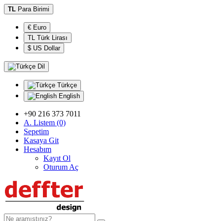
TL
Para Birimi
€ Euro
TL Türk Lirası
$ US Dollar
Dil
Türkçe
English
+90 216 373 7011
A. Listem (0)
Sepetim
Kasaya Git
Hesabım
Kayıt Ol
Oturum Aç