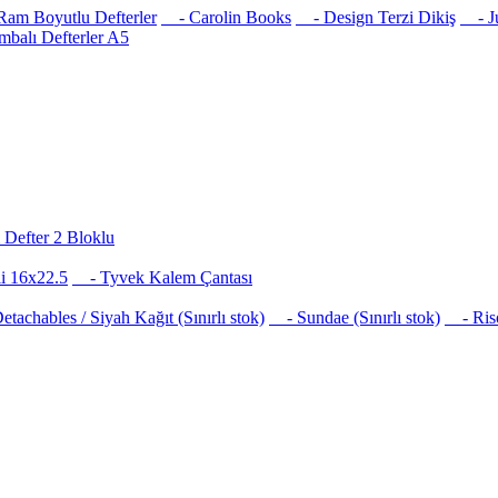
am Boyutlu Defterler
- Carolin Books
- Design Terzi Dikiş
- Jus
balı Defterler A5
Defter 2 Bloklu
i 16x22.5
- Tyvek Kalem Çantası
achables / Siyah Kağıt (Sınırlı stok)
- Sundae (Sınırlı stok)
- Risog