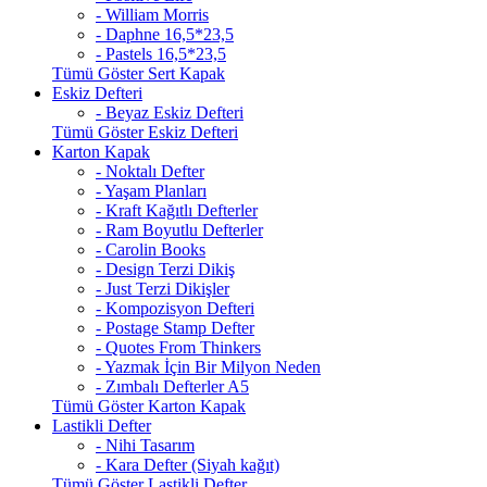
- William Morris
- Daphne 16,5*23,5
- Pastels 16,5*23,5
Tümü Göster Sert Kapak
Eskiz Defteri
- Beyaz Eskiz Defteri
Tümü Göster Eskiz Defteri
Karton Kapak
- Noktalı Defter
- Yaşam Planları
- Kraft Kağıtlı Defterler
- Ram Boyutlu Defterler
- Carolin Books
- Design Terzi Dikiş
- Just Terzi Dikişler
- Kompozisyon Defteri
- Postage Stamp Defter
- Quotes From Thinkers
- Yazmak İçin Bir Milyon Neden
- Zımbalı Defterler A5
Tümü Göster Karton Kapak
Lastikli Defter
- Nihi Tasarım
- Kara Defter (Siyah kağıt)
Tümü Göster Lastikli Defter