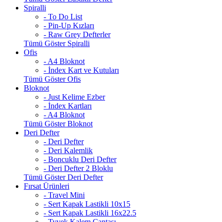
Spiralli
- To Do List
- Pin-Up Kızları
- Raw Grey Defterler
Tümü Göster Spiralli
Ofis
- A4 Bloknot
- İndex Kart ve Kutuları
Tümü Göster Ofis
Bloknot
- Just Kelime Ezber
- İndex Kartları
- A4 Bloknot
Tümü Göster Bloknot
Deri Defter
- Deri Defter
- Deri Kalemlik
- Boncuklu Deri Defter
- Deri Defter 2 Bloklu
Tümü Göster Deri Defter
Fırsat Ürünleri
- Travel Mini
- Sert Kapak Lastikli 10x15
- Sert Kapak Lastikli 16x22.5
- Tyvek Kalem Çantası