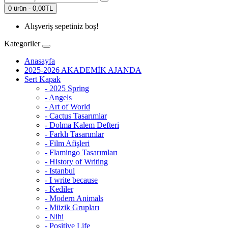
0 ürün - 0,00TL
Alışveriş sepetiniz boş!
Kategoriler
Anasayfa
2025-2026 AKADEMİK AJANDA
Sert Kapak
- 2025 Spring
- Angels
- Art of World
- Cactus Tasarımlar
- Dolma Kalem Defteri
- Farklı Tasarımlar
- Film Afişleri
- Flamingo Tasarımları
- History of Writing
- Istanbul
- I write because
- Kediler
- Modern Animals
- Müzik Grupları
- Nihi
- Positive Life