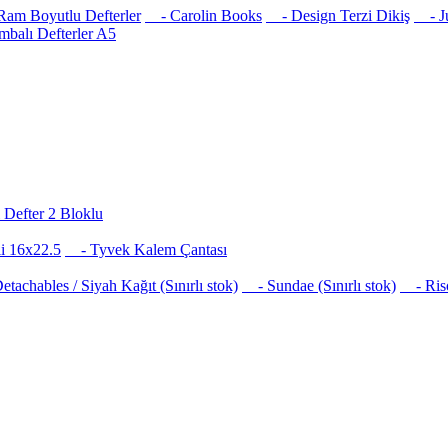
am Boyutlu Defterler
- Carolin Books
- Design Terzi Dikiş
- Jus
balı Defterler A5
Defter 2 Bloklu
i 16x22.5
- Tyvek Kalem Çantası
achables / Siyah Kağıt (Sınırlı stok)
- Sundae (Sınırlı stok)
- Risog