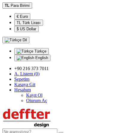
TL
Para Birimi
€ Euro
TL Türk Lirası
$ US Dollar
Dil
Türkçe
English
+90 216 373 7011
A. Listem (0)
Sepetim
Kasaya Git
Hesabım
Kayıt Ol
Oturum Aç