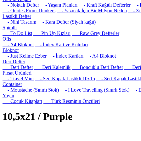
- Noktalı Defter
- Yaşam Planları
- Kraft Kağıtlı Defterler
- R
- Quotes From Thinkers
- Yazmak İçin Bir Milyon Neden
- Zım
Lastikli Defter
- Nihi Tasarım
- Kara Defter (Siyah kağıt)
Spiralli
- To Do List
- Pin-Up Kızları
- Raw Grey Defterler
Ofis
- A4 Bloknot
- İndex Kart ve Kutuları
Bloknot
- Just Kelime Ezber
- İndex Kartları
- A4 Bloknot
Deri Defter
- Deri Defter
- Deri Kalemlik
- Boncuklu Deri Defter
- Deri 
Fırsat Ürünleri
- Travel Mini
- Sert Kapak Lastikli 10x15
- Sert Kapak Lastikl
Container
- Moustache (Sınırlı Stok)
- I Love Travelling (Sınırlı Stok)
- Det
Yayın
- Çocuk Kitapları
- Türk Resminin Öncüleri
10,5x21 / Purple