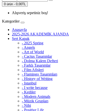
0 ürün - 0,00TL
Alışveriş sepetiniz boş!
Kategoriler
Anasayfa
2025-2026 AKADEMİK AJANDA
Sert Kapak
- 2025 Spring
- Angels
- Art of World
- Cactus Tasarımlar
- Dolma Kalem Defteri
- Farklı Tasarımlar
- Film Afişleri
- Flamingo Tasarımları
- History of Writing
- Istanbul
- I write because
- Kediler
- Modern Animals
- Müzik Grupları
- Nihi
- Positive Life