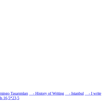
ingo Tasarımları
- History of Writing
- Istanbul
- I write
s 16,5*23,5