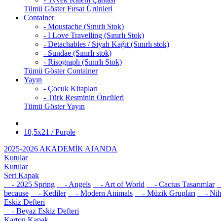
Tümü Göster Fırsat Ürünleri
Container
- Moustache (Sınırlı Stok)
- I Love Travelling (Sınırlı Stok)
- Detachables / Siyah Kağıt (Sınırlı stok)
- Sundae (Sınırlı stok)
- Risograph (Sınırlı Stok)
Tümü Göster Container
Yayın
- Çocuk Kitapları
- Türk Resminin Öncüleri
Tümü Göster Yayın
10,5x21 / Purple
2025-2026 AKADEMİK AJANDA
Kutular
Kutular
Sert Kapak
- 2025 Spring
- Angels
- Art of World
- Cactus Tasarımlar
-
because
- Kediler
- Modern Animals
- Müzik Grupları
- Nih
Eskiz Defteri
- Beyaz Eskiz Defteri
Karton Kapak