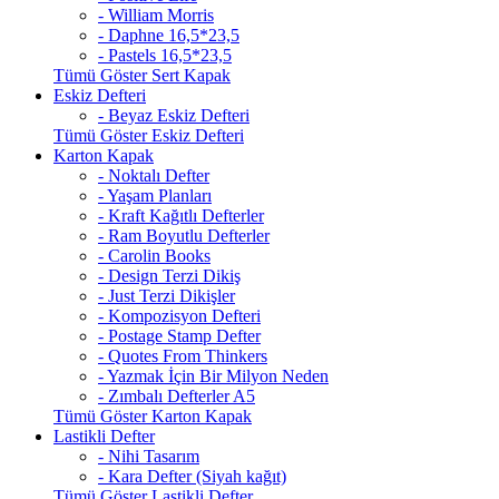
- William Morris
- Daphne 16,5*23,5
- Pastels 16,5*23,5
Tümü Göster Sert Kapak
Eskiz Defteri
- Beyaz Eskiz Defteri
Tümü Göster Eskiz Defteri
Karton Kapak
- Noktalı Defter
- Yaşam Planları
- Kraft Kağıtlı Defterler
- Ram Boyutlu Defterler
- Carolin Books
- Design Terzi Dikiş
- Just Terzi Dikişler
- Kompozisyon Defteri
- Postage Stamp Defter
- Quotes From Thinkers
- Yazmak İçin Bir Milyon Neden
- Zımbalı Defterler A5
Tümü Göster Karton Kapak
Lastikli Defter
- Nihi Tasarım
- Kara Defter (Siyah kağıt)
Tümü Göster Lastikli Defter