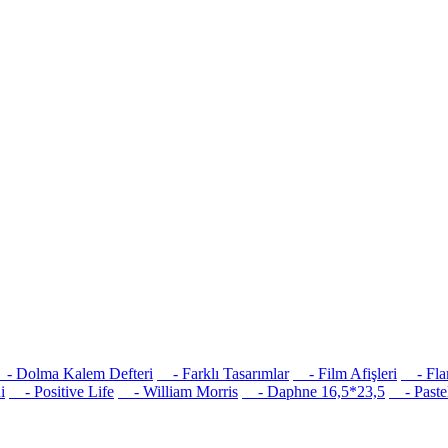
 Dolma Kalem Defteri
- Farklı Tasarımlar
- Film Afişleri
- Flam
i
- Positive Life
- William Morris
- Daphne 16,5*23,5
- Pastel