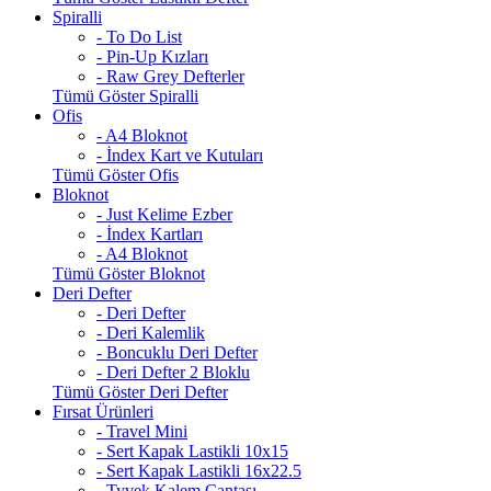
Spiralli
- To Do List
- Pin-Up Kızları
- Raw Grey Defterler
Tümü Göster Spiralli
Ofis
- A4 Bloknot
- İndex Kart ve Kutuları
Tümü Göster Ofis
Bloknot
- Just Kelime Ezber
- İndex Kartları
- A4 Bloknot
Tümü Göster Bloknot
Deri Defter
- Deri Defter
- Deri Kalemlik
- Boncuklu Deri Defter
- Deri Defter 2 Bloklu
Tümü Göster Deri Defter
Fırsat Ürünleri
- Travel Mini
- Sert Kapak Lastikli 10x15
- Sert Kapak Lastikli 16x22.5
- Tyvek Kalem Çantası