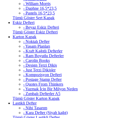
- William Morris
- Daphne 16,5*23,5
- Pastels 16,5*23,5
Tümü Göster Sert Kapak
Eskiz Defteri
- Beyaz Eskiz Defteri
Tümü Göster Eskiz Defteri
Karton Kapak
- Noktalı Defter
- Yaşam Planları
- Kraft Kağıtlı Defterler
- Ram Boyutlu Defterler
- Carolin Books
- Design Terzi Dikiş
- Just Terzi Dikişler
- Kompozisyon Defteri
- Postage Stamp Defter
- Quotes From Thinkers
- Yazmak İçin Bir Milyon Neden
- Zımbalı Defterler A5
Tümü Göster Karton Kapak
Lastikli Defter
- Nihi Tasarım
- Kara Defter (Siyah kağıt)
Tümü Göster Lastikli Defter