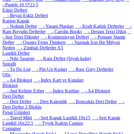
- Pastels 16,5*23,5
Eskiz Defteri
- Beyaz Eskiz Defteri
Karton Kapak
- Noktalı Defter
- Yaşam Planları
- Kraft Kağıtlı Defterler
-
Ram Boyutlu Defterler
- Carolin Books
- Design Terzi Dikiş
- Just Terzi Dikişler
- Kompozisyon Defteri
- Postage Stamp
Defter
- Quotes From Thinkers
- Yazmak İçin Bir Milyon
Neden
- Zımbalı Defterler A5
Lastikli Defter
- Nihi Tasarım
- Kara Defter (Siyah kağıt)
Spiralli
- To Do List
- Pin-Up Kızları
- Raw Grey Defterler
Ofis
- A4 Bloknot
- İndex Kart ve Kutuları
Bloknot
- Just Kelime Ezber
- İndex Kartları
- A4 Bloknot
Deri Defter
- Deri Defter
- Deri Kalemlik
- Boncuklu Deri Defter
-
Deri Defter 2 Bloklu
Fırsat Ürünleri
- Travel Mini
- Sert Kapak Lastikli 10x15
- Sert Kapak
Lastikli 16x22.5
- Tyvek Kalem Çantası
Container
- Moustache (Sınırlı Stok)
- I Love Travelling (Sınırlı Stok)
-