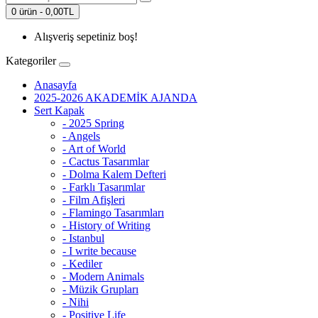
0 ürün - 0,00TL
Alışveriş sepetiniz boş!
Kategoriler
Anasayfa
2025-2026 AKADEMİK AJANDA
Sert Kapak
- 2025 Spring
- Angels
- Art of World
- Cactus Tasarımlar
- Dolma Kalem Defteri
- Farklı Tasarımlar
- Film Afişleri
- Flamingo Tasarımları
- History of Writing
- Istanbul
- I write because
- Kediler
- Modern Animals
- Müzik Grupları
- Nihi
- Positive Life