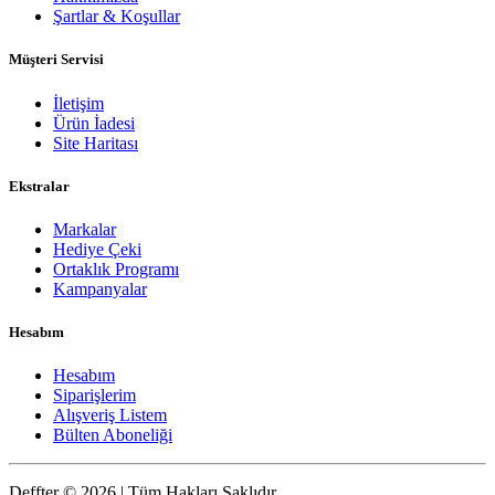
Şartlar & Koşullar
Müşteri Servisi
İletişim
Ürün İadesi
Site Haritası
Ekstralar
Markalar
Hediye Çeki
Ortaklık Programı
Kampanyalar
Hesabım
Hesabım
Siparişlerim
Alışveriş Listem
Bülten Aboneliği
Deffter © 2026 | Tüm Hakları Saklıdır.