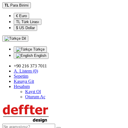
TL
Para Birimi
€ Euro
TL Türk Lirası
$ US Dollar
Dil
Türkçe
English
+90 216 373 7011
A. Listem (0)
Sepetim
Kasaya Git
Hesabım
Kayıt Ol
Oturum Aç