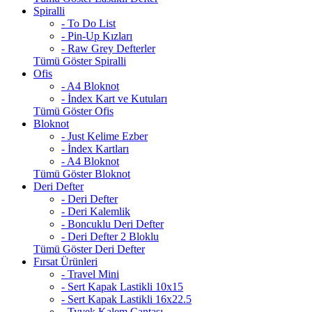
Spiralli
- To Do List
- Pin-Up Kızları
- Raw Grey Defterler
Tümü Göster Spiralli
Ofis
- A4 Bloknot
- İndex Kart ve Kutuları
Tümü Göster Ofis
Bloknot
- Just Kelime Ezber
- İndex Kartları
- A4 Bloknot
Tümü Göster Bloknot
Deri Defter
- Deri Defter
- Deri Kalemlik
- Boncuklu Deri Defter
- Deri Defter 2 Bloklu
Tümü Göster Deri Defter
Fırsat Ürünleri
- Travel Mini
- Sert Kapak Lastikli 10x15
- Sert Kapak Lastikli 16x22.5
- Tyvek Kalem Çantası