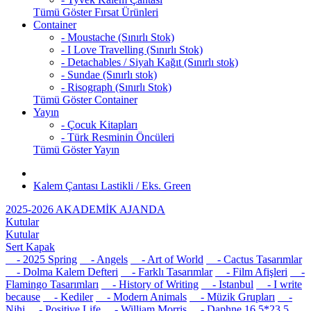
Tümü Göster Fırsat Ürünleri
Container
- Moustache (Sınırlı Stok)
- I Love Travelling (Sınırlı Stok)
- Detachables / Siyah Kağıt (Sınırlı stok)
- Sundae (Sınırlı stok)
- Risograph (Sınırlı Stok)
Tümü Göster Container
Yayın
- Çocuk Kitapları
- Türk Resminin Öncüleri
Tümü Göster Yayın
Kalem Çantası Lastikli / Eks. Green
2025-2026 AKADEMİK AJANDA
Kutular
Kutular
Sert Kapak
- 2025 Spring
- Angels
- Art of World
- Cactus Tasarımlar
- Dolma Kalem Defteri
- Farklı Tasarımlar
- Film Afişleri
-
Flamingo Tasarımları
- History of Writing
- Istanbul
- I write
because
- Kediler
- Modern Animals
- Müzik Grupları
-
Nihi
- Positive Life
- William Morris
- Daphne 16,5*23,5