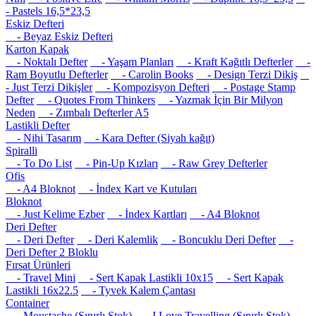
- Pastels 16,5*23,5
Eskiz Defteri
- Beyaz Eskiz Defteri
Karton Kapak
- Noktalı Defter
- Yaşam Planları
- Kraft Kağıtlı Defterler
-
Ram Boyutlu Defterler
- Carolin Books
- Design Terzi Dikiş
- Just Terzi Dikişler
- Kompozisyon Defteri
- Postage Stamp
Defter
- Quotes From Thinkers
- Yazmak İçin Bir Milyon
Neden
- Zımbalı Defterler A5
Lastikli Defter
- Nihi Tasarım
- Kara Defter (Siyah kağıt)
Spiralli
- To Do List
- Pin-Up Kızları
- Raw Grey Defterler
Ofis
- A4 Bloknot
- İndex Kart ve Kutuları
Bloknot
- Just Kelime Ezber
- İndex Kartları
- A4 Bloknot
Deri Defter
- Deri Defter
- Deri Kalemlik
- Boncuklu Deri Defter
-
Deri Defter 2 Bloklu
Fırsat Ürünleri
- Travel Mini
- Sert Kapak Lastikli 10x15
- Sert Kapak
Lastikli 16x22.5
- Tyvek Kalem Çantası
Container
- Moustache (Sınırlı Stok)
- I Love Travelling (Sınırlı Stok)
-