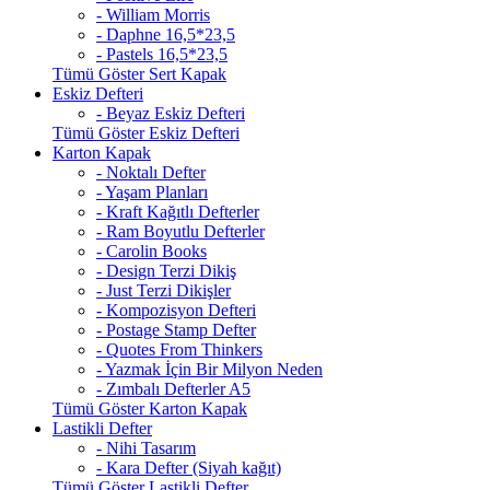
- William Morris
- Daphne 16,5*23,5
- Pastels 16,5*23,5
Tümü Göster Sert Kapak
Eskiz Defteri
- Beyaz Eskiz Defteri
Tümü Göster Eskiz Defteri
Karton Kapak
- Noktalı Defter
- Yaşam Planları
- Kraft Kağıtlı Defterler
- Ram Boyutlu Defterler
- Carolin Books
- Design Terzi Dikiş
- Just Terzi Dikişler
- Kompozisyon Defteri
- Postage Stamp Defter
- Quotes From Thinkers
- Yazmak İçin Bir Milyon Neden
- Zımbalı Defterler A5
Tümü Göster Karton Kapak
Lastikli Defter
- Nihi Tasarım
- Kara Defter (Siyah kağıt)
Tümü Göster Lastikli Defter