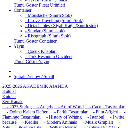
Tümü Göster Fırsat Ürünleri
Container
- Moustache (Sınırlı Stok)
- I Love Travelling (Sınırlı Stok)
- Detachables / Siyah Kağıt (Sınırlı stok)
- Sundae (Sınırlı stok)
- Risograph (Sınırlı Stok)
Tümü Göster Container
Yayın
- Çocuk Kitapları
- Türk Resminin Öncüleri
Tümü Göster Yayın
Spiralli Yellow / Small
2025-2026 AKADEMİK AJANDA
Kutular
Kutular
Sert Kapak
- 2025 Spring
- Angels
- Art of World
- Cactus Tasarımlar
- Dolma Kalem Defteri
- Farklı Tasarımlar
- Film Afişleri
-
Flamingo Tasarımları
- History of Writing
- Istanbul
- I write
because
- Kediler
- Modern Animals
- Müzik Grupları
-
Nihi
- Positive Life
- William Morris
- Daphne 16,5*23,5