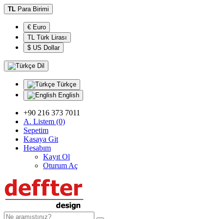
TL
Para Birimi
€ Euro
TL Türk Lirası
$ US Dollar
Dil
Türkçe
English
+90 216 373 7011
A. Listem (0)
Sepetim
Kasaya Git
Hesabım
Kayıt Ol
Oturum Aç