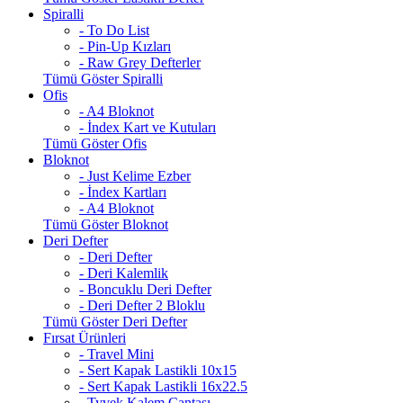
Spiralli
- To Do List
- Pin-Up Kızları
- Raw Grey Defterler
Tümü Göster Spiralli
Ofis
- A4 Bloknot
- İndex Kart ve Kutuları
Tümü Göster Ofis
Bloknot
- Just Kelime Ezber
- İndex Kartları
- A4 Bloknot
Tümü Göster Bloknot
Deri Defter
- Deri Defter
- Deri Kalemlik
- Boncuklu Deri Defter
- Deri Defter 2 Bloklu
Tümü Göster Deri Defter
Fırsat Ürünleri
- Travel Mini
- Sert Kapak Lastikli 10x15
- Sert Kapak Lastikli 16x22.5
- Tyvek Kalem Çantası