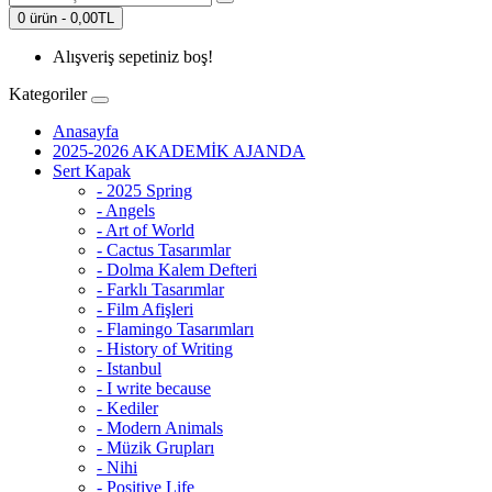
0 ürün - 0,00TL
Alışveriş sepetiniz boş!
Kategoriler
Anasayfa
2025-2026 AKADEMİK AJANDA
Sert Kapak
- 2025 Spring
- Angels
- Art of World
- Cactus Tasarımlar
- Dolma Kalem Defteri
- Farklı Tasarımlar
- Film Afişleri
- Flamingo Tasarımları
- History of Writing
- Istanbul
- I write because
- Kediler
- Modern Animals
- Müzik Grupları
- Nihi
- Positive Life