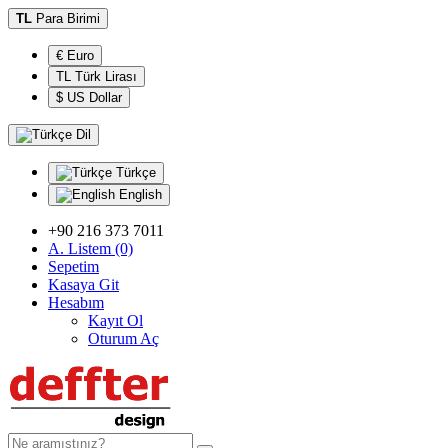
TL
Para Birimi
€ Euro
TL Türk Lirası
$ US Dollar
Dil
Türkçe
English
+90 216 373 7011
A. Listem (0)
Sepetim
Kasaya Git
Hesabım
Kayıt Ol
Oturum Aç