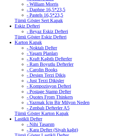
- William Morris
- Daphne 16,5*23,5
- Pastels 16,5*23,5
Tümü Göster Sert Kapak
Eskiz Defteri
- Beyaz Eskiz Defteri
Tümü Göster Eskiz Defteri
Karton Kapak
- Noktalı Defter
- Yaşam Planları
- Kraft Kağıtlı Defterler
- Ram Boyutlu Defterler
- Carolin Books
- Design Terzi Dikiş
- Just Terzi Dikişler
- Kompozisyon Defteri
- Postage Stamp Defter
- Quotes From Thinkers
- Yazmak İçin Bir Milyon Neden
- Zımbalı Defterler A5
Tümü Göster Karton Kapak
Lastikli Defter
- Nihi Tasarım
- Kara Defter (Siyah kağıt)
Tümü Göster Lastikli Defter