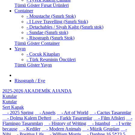
Tümü Göster Fırsat Ürünleri
Container
- Moustache (Sınırlı Stok)
- I Love Travelling (Sınırlı Stok)
- Detachables / Siyah Kağıt (Sınırlı stok)
- Sundae (Sınırlı stok)
- Risograph (Sınırlı Stok)
Tümü Göster Container
Yayın
- Çocuk Kitapları
- Türk Resminin Öncüleri
Tümü Göster Yayın
Risograph / Eye
2025-2026 AKADEMİK AJANDA
Kutular
Kutular
Sert Kapak
- 2025 Spring
- Angels
- Art of World
- Cactus Tasarımlar
- Dolma Kalem Defteri
- Farklı Tasarımlar
- Film Afişleri
-
Flamingo Tasarımları
- History of Writing
- Istanbul
- I write
because
- Kediler
- Modern Animals
- Müzik Grupları
-
Nihi
- Positive Life
- William Morris
- Daphne 16,5*23,5