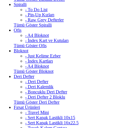
Spiralli
- To Do List
- Pin-Up Kızları
- Raw Grey Defterler
Tümü Göster Spiralli
Ofis
- A4 Bloknot
- İndex Kart ve Kutuları
Tümü Göster Ofis
Bloknot
- Just Kelime Ezber
- İndex Kartları
- A4 Bloknot
Tümü Göster Bloknot
Deri Defter
- Deri Defter
- Deri Kalemlik
- Boncuklu Deri Defter
- Deri Defter 2 Bloklu
Tümü Göster Deri Defter
Fırsat Ürünleri
- Travel Mini
- Sert Kapak Lastikli 10x15
- Sert Kapak Lastikli 16x22.5
- Tyvek Kalem Çantası