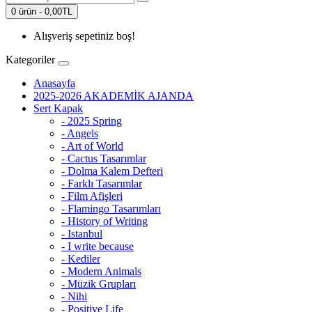
0 ürün - 0,00TL
Alışveriş sepetiniz boş!
Kategoriler
Anasayfa
2025-2026 AKADEMİK AJANDA
Sert Kapak
- 2025 Spring
- Angels
- Art of World
- Cactus Tasarımlar
- Dolma Kalem Defteri
- Farklı Tasarımlar
- Film Afişleri
- Flamingo Tasarımları
- History of Writing
- Istanbul
- I write because
- Kediler
- Modern Animals
- Müzik Grupları
- Nihi
- Positive Life