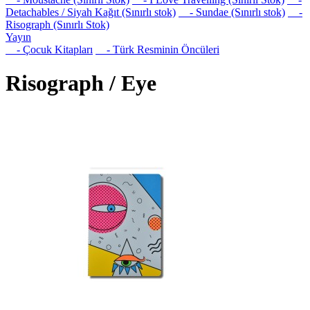
Detachables / Siyah Kağıt (Sınırlı stok)
- Sundae (Sınırlı stok)
-
Risograph (Sınırlı Stok)
Yayın
- Çocuk Kitapları
- Türk Resminin Öncüleri
Risograph / Eye