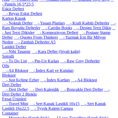
- Pastels 16,5*23,5
Eskiz Defteri
- Beyaz Eskiz Defteri
Karton Kapak
- Noktalı Defter
- Yaşam Planları
- Kraft Kağıtlı Defterler
-
Ram Boyutlu Defterler
- Carolin Books
- Design Terzi Dikiş
- Just Terzi Dikişler
- Kompozisyon Defteri
- Postage Stamp
Defter
- Quotes From Thinkers
- Yazmak İçin Bir Milyon
Neden
- Zımbalı Defterler A5
Lastikli Defter
- Nihi Tasarım
- Kara Defter (Siyah kağıt)
Spiralli
- To Do List
- Pin-Up Kızları
- Raw Grey Defterler
Ofis
- A4 Bloknot
- İndex Kart ve Kutuları
Bloknot
- Just Kelime Ezber
- İndex Kartları
- A4 Bloknot
Deri Defter
- Deri Defter
- Deri Kalemlik
- Boncuklu Deri Defter
-
Deri Defter 2 Bloklu
Fırsat Ürünleri
- Travel Mini
- Sert Kapak Lastikli 10x15
- Sert Kapak
Lastikli 16x22.5
- Tyvek Kalem Çantası
Container
- Moustache (Sınırlı Stok)
- I Love Travelling (Sınırlı Stok)
-