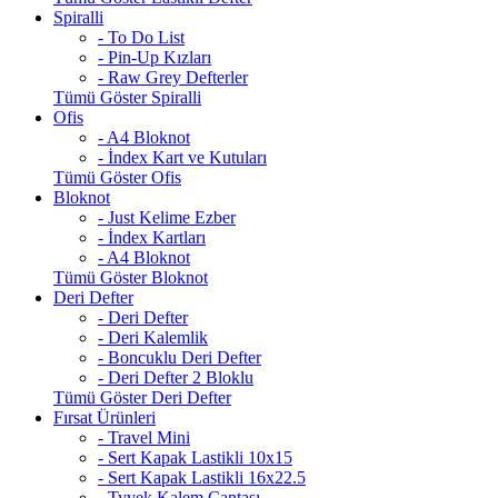
Spiralli
- To Do List
- Pin-Up Kızları
- Raw Grey Defterler
Tümü Göster Spiralli
Ofis
- A4 Bloknot
- İndex Kart ve Kutuları
Tümü Göster Ofis
Bloknot
- Just Kelime Ezber
- İndex Kartları
- A4 Bloknot
Tümü Göster Bloknot
Deri Defter
- Deri Defter
- Deri Kalemlik
- Boncuklu Deri Defter
- Deri Defter 2 Bloklu
Tümü Göster Deri Defter
Fırsat Ürünleri
- Travel Mini
- Sert Kapak Lastikli 10x15
- Sert Kapak Lastikli 16x22.5
- Tyvek Kalem Çantası