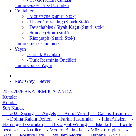
Tümü Göster Fırsat Ürünleri
Container
- Moustache (Sınırlı Stok)
- I Love Travelling (Sınırlı Stok)
- Detachables / Siyah Kağıt (Sınırlı stok)
- Sundae (Sınırlı stok)
- Risograph (Sınırlı Stok)
Tümü Göster Container
Yayın
- Çocuk Kitapları
- Türk Resminin Öncüleri
Tümü Göster Yayın
Raw Grey - Never
2025-2026 AKADEMİK AJANDA
Kutular
Kutular
Sert Kapak
- 2025 Spring
- Angels
- Art of World
- Cactus Tasarımlar
- Dolma Kalem Defteri
- Farklı Tasarımlar
- Film Afişleri
-
Flamingo Tasarımları
- History of Writing
- Istanbul
- I write
because
- Kediler
- Modern Animals
- Müzik Grupları
-
Nihi
- Positive Life
- William Morris
- Daphne 16,5*23,5