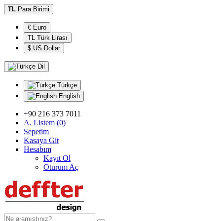
TL
Para Birimi
€ Euro
TL Türk Lirası
$ US Dollar
Dil
Türkçe
English
+90 216 373 7011
A. Listem (0)
Sepetim
Kasaya Git
Hesabım
Kayıt Ol
Oturum Aç