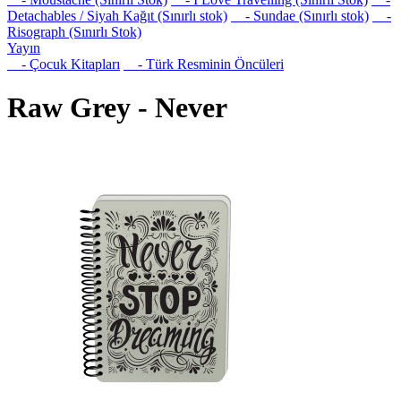
Detachables / Siyah Kağıt (Sınırlı stok)
- Sundae (Sınırlı stok)
-
Risograph (Sınırlı Stok)
Yayın
- Çocuk Kitapları
- Türk Resminin Öncüleri
Raw Grey - Never