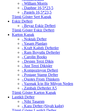
- William Morris
- Daphne 16,5*23,5
- Pastels 16,5*23,5
Tümü Göster Sert Kapak
Eskiz Defteri
- Beyaz Eskiz Defteri
Tümü Göster Eskiz Defteri
Karton Kapak
- Noktalı Defter
- Yaşam Planları
- Kraft Kağıtlı Defterler
- Ram Boyutlu Defterler
- Carolin Books
- Design Terzi Dikiş
- Just Terzi Dikişler
- Kompozisyon Defteri
- Postage Stamp Defter
- Quotes From Thinkers
- Yazmak İçin Bir Milyon Neden
- Zımbalı Defterler A5
Tümü Göster Karton Kapak
Lastikli Defter
- Nihi Tasarım
- Kara Defter (Siyah kağıt)
Tümü Göster Lastikli Defter