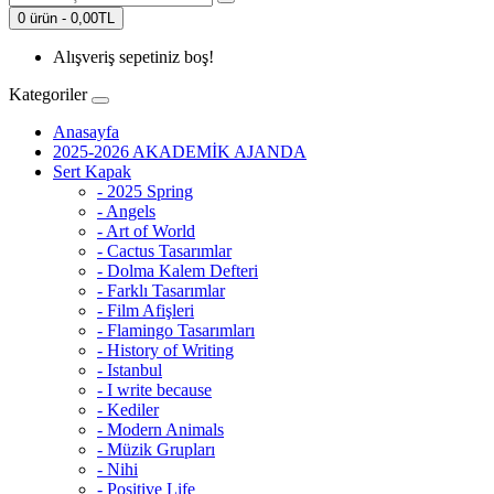
0 ürün - 0,00TL
Alışveriş sepetiniz boş!
Kategoriler
Anasayfa
2025-2026 AKADEMİK AJANDA
Sert Kapak
- 2025 Spring
- Angels
- Art of World
- Cactus Tasarımlar
- Dolma Kalem Defteri
- Farklı Tasarımlar
- Film Afişleri
- Flamingo Tasarımları
- History of Writing
- Istanbul
- I write because
- Kediler
- Modern Animals
- Müzik Grupları
- Nihi
- Positive Life