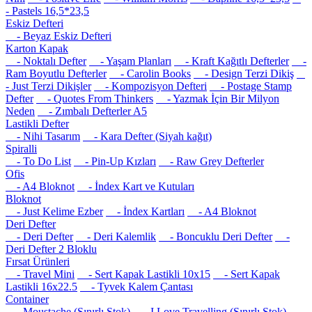
- Pastels 16,5*23,5
Eskiz Defteri
- Beyaz Eskiz Defteri
Karton Kapak
- Noktalı Defter
- Yaşam Planları
- Kraft Kağıtlı Defterler
-
Ram Boyutlu Defterler
- Carolin Books
- Design Terzi Dikiş
- Just Terzi Dikişler
- Kompozisyon Defteri
- Postage Stamp
Defter
- Quotes From Thinkers
- Yazmak İçin Bir Milyon
Neden
- Zımbalı Defterler A5
Lastikli Defter
- Nihi Tasarım
- Kara Defter (Siyah kağıt)
Spiralli
- To Do List
- Pin-Up Kızları
- Raw Grey Defterler
Ofis
- A4 Bloknot
- İndex Kart ve Kutuları
Bloknot
- Just Kelime Ezber
- İndex Kartları
- A4 Bloknot
Deri Defter
- Deri Defter
- Deri Kalemlik
- Boncuklu Deri Defter
-
Deri Defter 2 Bloklu
Fırsat Ürünleri
- Travel Mini
- Sert Kapak Lastikli 10x15
- Sert Kapak
Lastikli 16x22.5
- Tyvek Kalem Çantası
Container
- Moustache (Sınırlı Stok)
- I Love Travelling (Sınırlı Stok)
-