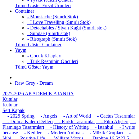
Tümü Göster Fırsat Ürünleri
Container
- Moustache (Sınırlı Stok)
- I Love Travelling (Sınırlı Stok)
- Detachables / Siyah Kağıt (Sınırlı stok)
- Sundae (Sınırlı stok)
- Risograph (Sınırlı Stok)
Tümü Göster Container
Yayın
- Çocuk Kitapları
- Türk Resminin Öncüleri
Tümü Göster Yayın
Raw Grey - Dream
2025-2026 AKADEMİK AJANDA
Kutular
Kutular
Sert Kapak
- 2025 Spring
- Angels
- Art of World
- Cactus Tasarımlar
- Dolma Kalem Defteri
- Farklı Tasarımlar
- Film Afişleri
-
Flamingo Tasarımları
- History of Writing
- Istanbul
- I write
because
- Kediler
- Modern Animals
- Müzik Grupları
-
Nihi
- Positive Life
- William Morris
- Daphne 16,5*23,5