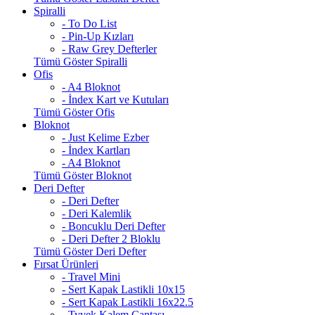
Spiralli
- To Do List
- Pin-Up Kızları
- Raw Grey Defterler
Tümü Göster Spiralli
Ofis
- A4 Bloknot
- İndex Kart ve Kutuları
Tümü Göster Ofis
Bloknot
- Just Kelime Ezber
- İndex Kartları
- A4 Bloknot
Tümü Göster Bloknot
Deri Defter
- Deri Defter
- Deri Kalemlik
- Boncuklu Deri Defter
- Deri Defter 2 Bloklu
Tümü Göster Deri Defter
Fırsat Ürünleri
- Travel Mini
- Sert Kapak Lastikli 10x15
- Sert Kapak Lastikli 16x22.5
- Tyvek Kalem Çantası