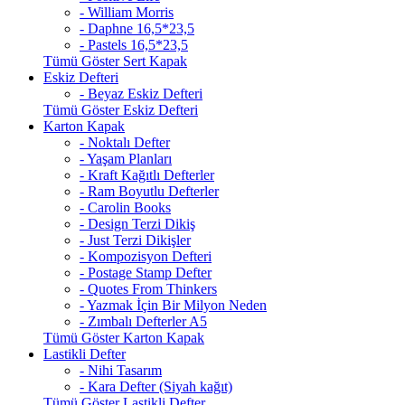
- William Morris
- Daphne 16,5*23,5
- Pastels 16,5*23,5
Tümü Göster Sert Kapak
Eskiz Defteri
- Beyaz Eskiz Defteri
Tümü Göster Eskiz Defteri
Karton Kapak
- Noktalı Defter
- Yaşam Planları
- Kraft Kağıtlı Defterler
- Ram Boyutlu Defterler
- Carolin Books
- Design Terzi Dikiş
- Just Terzi Dikişler
- Kompozisyon Defteri
- Postage Stamp Defter
- Quotes From Thinkers
- Yazmak İçin Bir Milyon Neden
- Zımbalı Defterler A5
Tümü Göster Karton Kapak
Lastikli Defter
- Nihi Tasarım
- Kara Defter (Siyah kağıt)
Tümü Göster Lastikli Defter