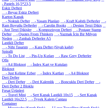
- Pastels 16,5*23,5
Eskiz Defteri
- Beyaz Eskiz Defteri
Karton Kapak
- Noktalı Defter
- Yaşam Planları
- Kraft Kağıtlı Defterler
-
Ram Boyutlu Defterler
- Carolin Books
- Design Terzi Dikiş
- Just Terzi Dikişler
- Kompozisyon Defteri
- Postage Stamp
Defter
- Quotes From Thinkers
- Yazmak İçin Bir Milyon
Neden
- Zımbalı Defterler A5
Lastikli Defter
- Nihi Tasarım
- Kara Defter (Siyah kağıt)
Spiralli
- To Do List
- Pin-Up Kızları
- Raw Grey Defterler
Ofis
- A4 Bloknot
- İndex Kart ve Kutuları
Bloknot
- Just Kelime Ezber
- İndex Kartları
- A4 Bloknot
Deri Defter
- Deri Defter
- Deri Kalemlik
- Boncuklu Deri Defter
-
Deri Defter 2 Bloklu
Fırsat Ürünleri
- Travel Mini
- Sert Kapak Lastikli 10x15
- Sert Kapak
Lastikli 16x22.5
- Tyvek Kalem Çantası
Container
- Moustache (Sınırlı Stok)
- I Love Travelling (Sınırlı Stok)
-