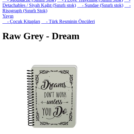
Detachables / Siyah Kağıt (Sınırlı stok)
- Sundae (Sınırlı stok)
-
Risograph (Sınırlı Stok)
Yayın
- Çocuk Kitapları
- Türk Resminin Öncüleri
Raw Grey - Dream