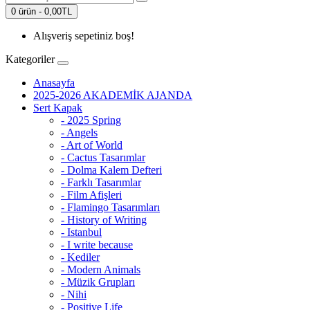
0 ürün - 0,00TL
Alışveriş sepetiniz boş!
Kategoriler
Anasayfa
2025-2026 AKADEMİK AJANDA
Sert Kapak
- 2025 Spring
- Angels
- Art of World
- Cactus Tasarımlar
- Dolma Kalem Defteri
- Farklı Tasarımlar
- Film Afişleri
- Flamingo Tasarımları
- History of Writing
- Istanbul
- I write because
- Kediler
- Modern Animals
- Müzik Grupları
- Nihi
- Positive Life