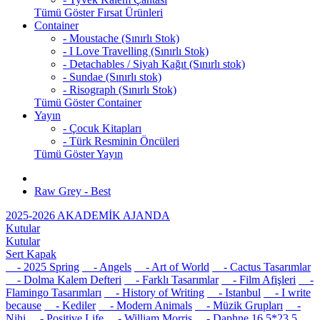
Tümü Göster Fırsat Ürünleri
Container
- Moustache (Sınırlı Stok)
- I Love Travelling (Sınırlı Stok)
- Detachables / Siyah Kağıt (Sınırlı stok)
- Sundae (Sınırlı stok)
- Risograph (Sınırlı Stok)
Tümü Göster Container
Yayın
- Çocuk Kitapları
- Türk Resminin Öncüleri
Tümü Göster Yayın
Raw Grey - Best
2025-2026 AKADEMİK AJANDA
Kutular
Kutular
Sert Kapak
- 2025 Spring
- Angels
- Art of World
- Cactus Tasarımlar
- Dolma Kalem Defteri
- Farklı Tasarımlar
- Film Afişleri
-
Flamingo Tasarımları
- History of Writing
- Istanbul
- I write
because
- Kediler
- Modern Animals
- Müzik Grupları
-
Nihi
- Positive Life
- William Morris
- Daphne 16,5*23,5