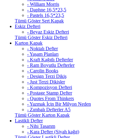
- William Morris
- Daphne 16,5*23,5
- Pastels 16,5*23,5
Tümü Göster Sert Kapak
Eskiz Defteri
- Beyaz Eskiz Defteri
Tümü Göster Eskiz Defteri
Karton Kapak
- Noktalı Defter
- Yaşam Planları
- Kraft Kağıtlı Defterler
- Ram Boyutlu Defterler
- Carolin Books
- Design Terzi Dikiş
- Just Terzi Dikişler
- Kompozisyon Defteri
- Postage Stamp Defter
- Quotes From Thinkers
- Yazmak İçin Bir Milyon Neden
- Zımbalı Defterler A5
Tümü Göster Karton Kapak
Lastikli Defter
- Nihi Tasarım
- Kara Defter (Siyah kağıt)
Tümü Göster Lastikli Defter