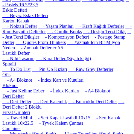
- Pastels 16,5*23,5
Eskiz Defteri
- Beyaz Eskiz Defteri
Karton Kapak
- Noktalı Defter
- Yaşam Planları
- Kraft Kağıtlı Defterler
-
Ram Boyutlu Defterler
- Carolin Books
- Design Terzi Dikiş
- Just Terzi Dikişler
- Kompozisyon Defteri
- Postage Stamp
Defter
- Quotes From Thinkers
- Yazmak İçin Bir Milyon
Neden
- Zımbalı Defterler A5
Lastikli Defter
- Nihi Tasarım
- Kara Defter (Siyah kağıt)
Spiralli
- To Do List
- Pin-Up Kızları
- Raw Grey Defterler
Ofis
- A4 Bloknot
- İndex Kart ve Kutuları
Bloknot
- Just Kelime Ezber
- İndex Kartları
- A4 Bloknot
Deri Defter
- Deri Defter
- Deri Kalemlik
- Boncuklu Deri Defter
-
Deri Defter 2 Bloklu
Fırsat Ürünleri
- Travel Mini
- Sert Kapak Lastikli 10x15
- Sert Kapak
Lastikli 16x22.5
- Tyvek Kalem Çantası
Container
- Moustache (Sınırlı Stok)
- I Love Travelling (Sınırlı Stok)
-