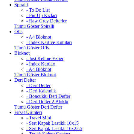
Spiralli
- To Do List
- Pin-Up Kızları
- Raw Grey Defterler
Tümü Göster Spiralli
Ofis
- A4 Bloknot
- İndex Kart ve Kutuları
Tümü Göster Ofis
Bloknot
- Just Kelime Ezber
- İndex Kartları
- A4 Bloknot
Tümü Göster Bloknot
Deri Defter
- Deri Defter
- Deri Kalemlik
- Boncuklu Deri Defter
- Deri Defter 2 Bloklu
Tümü Göster Deri Defter
Fırsat Ürünleri
- Travel Mini
- Sert Kapak Lastikli 10x15
- Sert Kapak Lastikli 16x22.5
- Tyvek Kalem Çantası