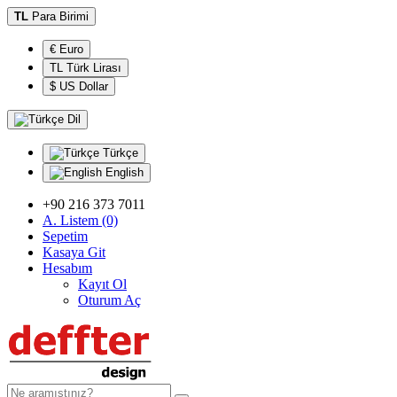
TL
Para Birimi
€ Euro
TL Türk Lirası
$ US Dollar
Dil
Türkçe
English
+90 216 373 7011
A. Listem (0)
Sepetim
Kasaya Git
Hesabım
Kayıt Ol
Oturum Aç