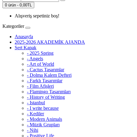
0 ürün - 0,00TL
Alışveriş sepetiniz boş!
Kategoriler
Anasayfa
2025-2026 AKADEMİK AJANDA
Sert Kapak
- 2025 Spring
- Angels
- Art of World
- Cactus Tasarımlar
- Dolma Kalem Defteri
- Farklı Tasarımlar
- Film Afişleri
- Flamingo Tasarımları
- History of Writing
- Istanbul
- I write because
- Kediler
- Modern Animals
- Müzik Grupları
- Nihi
- Positive Life