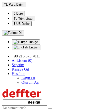
TL
Para Birimi
€ Euro
TL Türk Lirası
$ US Dollar
Dil
Türkçe
English
+90 216 373 7011
A. Listem (0)
Sepetim
Kasaya Git
Hesabım
Kayıt Ol
Oturum Aç