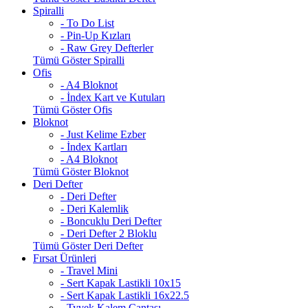
Spiralli
- To Do List
- Pin-Up Kızları
- Raw Grey Defterler
Tümü Göster Spiralli
Ofis
- A4 Bloknot
- İndex Kart ve Kutuları
Tümü Göster Ofis
Bloknot
- Just Kelime Ezber
- İndex Kartları
- A4 Bloknot
Tümü Göster Bloknot
Deri Defter
- Deri Defter
- Deri Kalemlik
- Boncuklu Deri Defter
- Deri Defter 2 Bloklu
Tümü Göster Deri Defter
Fırsat Ürünleri
- Travel Mini
- Sert Kapak Lastikli 10x15
- Sert Kapak Lastikli 16x22.5
- Tyvek Kalem Çantası