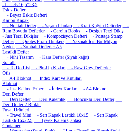
- Pastels 16,5*23,5
Eskiz Defteri
- Beyaz Eskiz Defteri
Karton Kapak
- Noktalı Defter
- Yaşam Planları
- Kraft Kağıtlı Defterler
-
Ram Boyutlu Defterler
- Carolin Books
- Design Terzi Dikiş
- Just Terzi Dikişler
- Kompozisyon Defteri
- Postage Stamp
Defter
- Quotes From Thinkers
- Yazmak İçin Bir Milyon
Neden
- Zımbalı Defterler A5
Lastikli Defter
- Nihi Tasarım
- Kara Defter (Siyah kağıt)
Spiralli
- To Do List
- Pin-Up Kızları
- Raw Grey Defterler
Ofis
- A4 Bloknot
- İndex Kart ve Kutuları
Bloknot
- Just Kelime Ezber
- İndex Kartları
- A4 Bloknot
Deri Defter
- Deri Defter
- Deri Kalemlik
- Boncuklu Deri Defter
-
Deri Defter 2 Bloklu
Fırsat Ürünleri
- Travel Mini
- Sert Kapak Lastikli 10x15
- Sert Kapak
Lastikli 16x22.5
- Tyvek Kalem Çantası
Container
- Moustache (Sınırlı Stok)
- I Love Travelling (Sınırlı Stok)
-