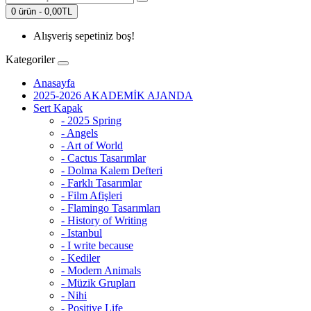
0 ürün - 0,00TL
Alışveriş sepetiniz boş!
Kategoriler
Anasayfa
2025-2026 AKADEMİK AJANDA
Sert Kapak
- 2025 Spring
- Angels
- Art of World
- Cactus Tasarımlar
- Dolma Kalem Defteri
- Farklı Tasarımlar
- Film Afişleri
- Flamingo Tasarımları
- History of Writing
- Istanbul
- I write because
- Kediler
- Modern Animals
- Müzik Grupları
- Nihi
- Positive Life