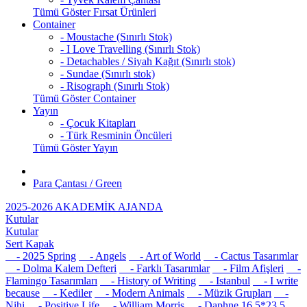
Tümü Göster Fırsat Ürünleri
Container
- Moustache (Sınırlı Stok)
- I Love Travelling (Sınırlı Stok)
- Detachables / Siyah Kağıt (Sınırlı stok)
- Sundae (Sınırlı stok)
- Risograph (Sınırlı Stok)
Tümü Göster Container
Yayın
- Çocuk Kitapları
- Türk Resminin Öncüleri
Tümü Göster Yayın
Para Çantası / Green
2025-2026 AKADEMİK AJANDA
Kutular
Kutular
Sert Kapak
- 2025 Spring
- Angels
- Art of World
- Cactus Tasarımlar
- Dolma Kalem Defteri
- Farklı Tasarımlar
- Film Afişleri
-
Flamingo Tasarımları
- History of Writing
- Istanbul
- I write
because
- Kediler
- Modern Animals
- Müzik Grupları
-
Nihi
- Positive Life
- William Morris
- Daphne 16,5*23,5