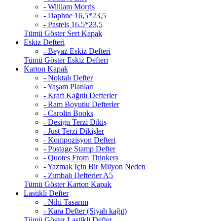
- William Morris
- Daphne 16,5*23,5
- Pastels 16,5*23,5
Tümü Göster Sert Kapak
Eskiz Defteri
- Beyaz Eskiz Defteri
Tümü Göster Eskiz Defteri
Karton Kapak
- Noktalı Defter
- Yaşam Planları
- Kraft Kağıtlı Defterler
- Ram Boyutlu Defterler
- Carolin Books
- Design Terzi Dikiş
- Just Terzi Dikişler
- Kompozisyon Defteri
- Postage Stamp Defter
- Quotes From Thinkers
- Yazmak İçin Bir Milyon Neden
- Zımbalı Defterler A5
Tümü Göster Karton Kapak
Lastikli Defter
- Nihi Tasarım
- Kara Defter (Siyah kağıt)
Tümü Göster Lastikli Defter