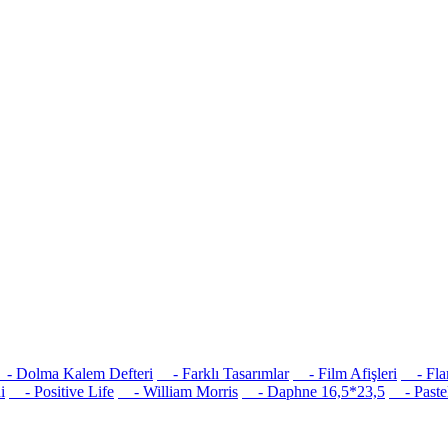
 Dolma Kalem Defteri
- Farklı Tasarımlar
- Film Afişleri
- Flam
i
- Positive Life
- William Morris
- Daphne 16,5*23,5
- Pastel