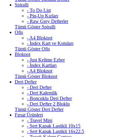
Spiralli
- To Do List
- Pin-Up Kızları
- Raw Grey Defterler
Tümü Göster Spiralli
Ofis
- A4 Bloknot
- İndex Kart ve Kutuları
Tümü Göster Ofis
Bloknot
- Just Kelime Ezber
- İndex Kartları
- A4 Bloknot
Tümü Göster Bloknot
Deri Defter
- Deri Defter
- Deri Kalemlik
- Boncuklu Deri Defter
- Deri Defter 2 Bloklu
Tümü Göster Deri Defter
Fırsat Ürünleri
- Travel Mini
- Sert Kapak Lastikli 10x15
- Sert Kapak Lastikli 16x22.5
- Tyvek Kalem Çantası