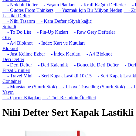
- Noktalı Defter
- Yaşam Planları
- Kraft Kağıtlı Defterler
- R
- Quotes From Thinkers
- Yazmak İçin Bir Milyon Neden
- Zım
Lastikli Defter
- Nihi Tasarım
- Kara Defter (Siyah kağıt)
Spiralli
- To Do List
- Pin-Up Kızları
- Raw Grey Defterler
Ofis
- A4 Bloknot
- İndex Kart ve Kutuları
Bloknot
- Just Kelime Ezber
- İndex Kartları
- A4 Bloknot
Deri Defter
- Deri Defter
- Deri Kalemlik
- Boncuklu Deri Defter
- Deri 
Fırsat Ürünleri
- Travel Mini
- Sert Kapak Lastikli 10x15
- Sert Kapak Lastikl
Container
- Moustache (Sınırlı Stok)
- I Love Travelling (Sınırlı Stok)
- Det
Yayın
- Çocuk Kitapları
- Türk Resminin Öncüleri
Nihi Defter Sert Kapak Lastikli