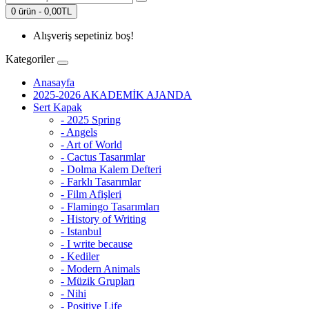
0 ürün - 0,00TL
Alışveriş sepetiniz boş!
Kategoriler
Anasayfa
2025-2026 AKADEMİK AJANDA
Sert Kapak
- 2025 Spring
- Angels
- Art of World
- Cactus Tasarımlar
- Dolma Kalem Defteri
- Farklı Tasarımlar
- Film Afişleri
- Flamingo Tasarımları
- History of Writing
- Istanbul
- I write because
- Kediler
- Modern Animals
- Müzik Grupları
- Nihi
- Positive Life