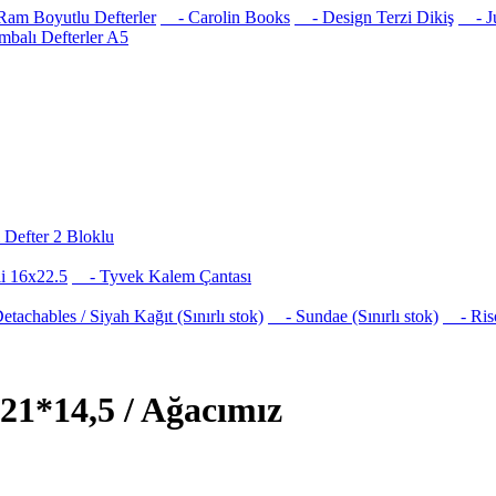
am Boyutlu Defterler
- Carolin Books
- Design Terzi Dikiş
- Jus
balı Defterler A5
Defter 2 Bloklu
i 16x22.5
- Tyvek Kalem Çantası
achables / Siyah Kağıt (Sınırlı stok)
- Sundae (Sınırlı stok)
- Risog
 21*14,5 / Ağacımız