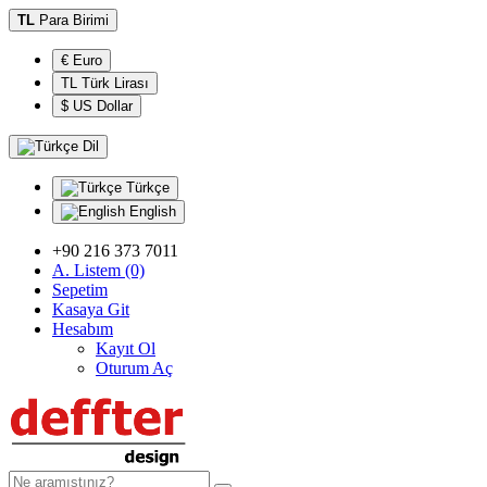
TL
Para Birimi
€ Euro
TL Türk Lirası
$ US Dollar
Dil
Türkçe
English
+90 216 373 7011
A. Listem (0)
Sepetim
Kasaya Git
Hesabım
Kayıt Ol
Oturum Aç