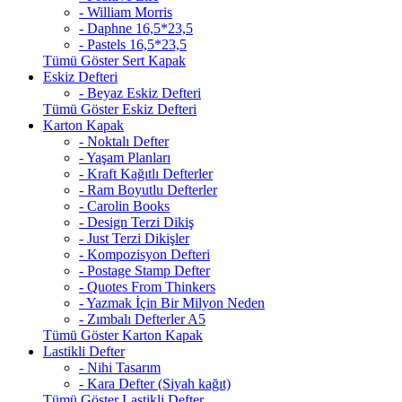
- William Morris
- Daphne 16,5*23,5
- Pastels 16,5*23,5
Tümü Göster Sert Kapak
Eskiz Defteri
- Beyaz Eskiz Defteri
Tümü Göster Eskiz Defteri
Karton Kapak
- Noktalı Defter
- Yaşam Planları
- Kraft Kağıtlı Defterler
- Ram Boyutlu Defterler
- Carolin Books
- Design Terzi Dikiş
- Just Terzi Dikişler
- Kompozisyon Defteri
- Postage Stamp Defter
- Quotes From Thinkers
- Yazmak İçin Bir Milyon Neden
- Zımbalı Defterler A5
Tümü Göster Karton Kapak
Lastikli Defter
- Nihi Tasarım
- Kara Defter (Siyah kağıt)
Tümü Göster Lastikli Defter