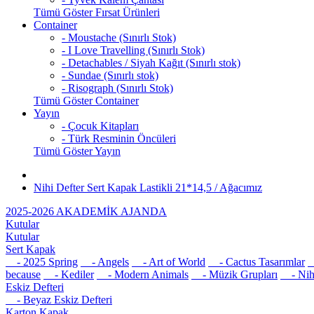
Tümü Göster Fırsat Ürünleri
Container
- Moustache (Sınırlı Stok)
- I Love Travelling (Sınırlı Stok)
- Detachables / Siyah Kağıt (Sınırlı stok)
- Sundae (Sınırlı stok)
- Risograph (Sınırlı Stok)
Tümü Göster Container
Yayın
- Çocuk Kitapları
- Türk Resminin Öncüleri
Tümü Göster Yayın
Nihi Defter Sert Kapak Lastikli 21*14,5 / Ağacımız
2025-2026 AKADEMİK AJANDA
Kutular
Kutular
Sert Kapak
- 2025 Spring
- Angels
- Art of World
- Cactus Tasarımlar
-
because
- Kediler
- Modern Animals
- Müzik Grupları
- Nih
Eskiz Defteri
- Beyaz Eskiz Defteri
Karton Kapak